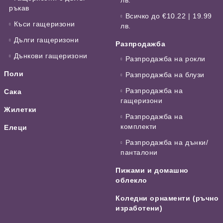
лв.
ръкав
Всичко до €10.22 | 19.99
Къси гащеризони
лв.
Дълги гащеризони
Разпродажба
Дънкови гащеризони
Разпродажба на рокли
Поли
Разпродажба на блузи
Разпродажба на
Сака
гащеризони
Жилетки
Разпродажба на
комплекти
Елеци
Разпродажба на дънки/
панталони
Пижами и домашно
облекло
Коледни орнаменти (ръчно
изработени)