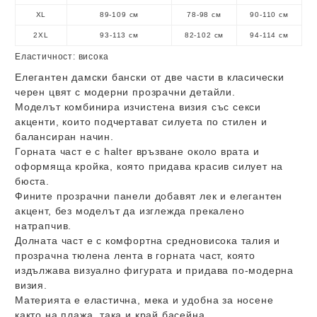
XL
89-109 см
78-98 см
90-110 см
2XL
93-113 см
82-102 см
94-114 см
Еластичност:
висока
Елегантен дамски бански от две части в класически
черен цвят с модерни прозрачни детайли.
Моделът комбинира изчистена визия със секси
акценти, които подчертават силуета по стилен и
балансиран начин.
Горната част е с halter връзване около врата и
оформяща кройка, която придава красив силует на
бюста.
Фините прозрачни панели добавят лек и елегантен
акцент, без моделът да изглежда прекалено
натрапчив.
Долната част е с комфортна средновисока талия и
прозрачна тюлена лента в горната част, която
издължава визуално фигурата и придава по-модерна
визия.
Материята е еластична, мека и удобна за носене
както на плажа, така и край басейна.