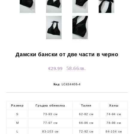
Дамски бански от две части в черно
58.66лв.
€29.99
Код:
LC434406-4
Размер
Гръдна обиколка
Талия
Ханш
S
73-93 см
62-82 см
74-94 см
M
77-97 см
66-86 см
78-98 см
L
83-103 см
72-92 см
84-104 см