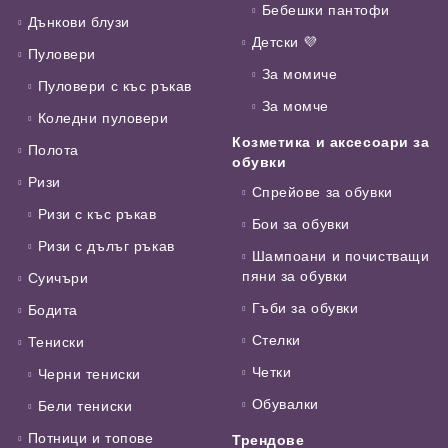
Бебешки пантофи
Дънкови блузи
Детски 💜
Пуловери
За момиче
Пуловери с къс ръкав
За момче
Коледни пуловери
Козметика и аксесоари за
Полота
обувки
Ризи
Спрейове за обувки
Ризи с къс ръкав
Бои за обувки
Ризи с дълъг ръкав
Шампоани и почистващи
пяни за обувки
Суичъри
Гъби за обувки
Бодита
Стелки
Тениски
Четки
Черни тениски
Обувалки
Бели тениски
Потници и топове
Трендове