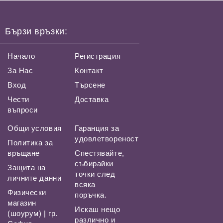
Бързи връзки:
Начало
Регистрация
За Нас
Контакт
Вход
Търсене
Чести
Доставка
въпроси
Общи условия
Гаранция за
удовлетвореност
Политика за
връщане
Спестявайте,
събирайки
Защита на
точки след
личните данни
всяка
Физически
поръчка.
магазин
Искаш нещо
(шоурум) | гр.
различно и