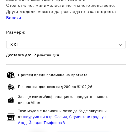
Стои стилно, минималистично и много женствено.
Други модели можете да разгледате в категорията
Бански
.
Размери:
Доставка до:
2
работни дни
Преглед преди приемане на пратката.
Добави в желани
Безплатна доставка над
200 лв./€102,26.
За още снимки/информация за продукта - пишете
ни във Viber.
Този модел е наличен и може да бъде закупен и
от
шоурума ни в гр. София, Студентски град, ул.
Акад. Йордан Трифонов 8
.