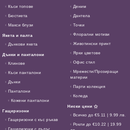
Къси топове
Деним
Бюстиета
Дантела
Макси блузи
Точки
Флорални мотиви
Якета и палта
Животински принт
Дънкови якета
Ярки цветове
Дънки и панталони
Офис стил
Клинове
Мрежести/Прозиращи
Къси панталони
материи
Дънки
Парти колекция
Панталони
Коледа
Кожени панталони
Ниски цени ⚝
Гащеризони
Всичко до €5.11 | 9.99 лв.
Гащеризони с къс ръкав
Рокли до €10.22 | 19.99
Гащеризони с дълъг