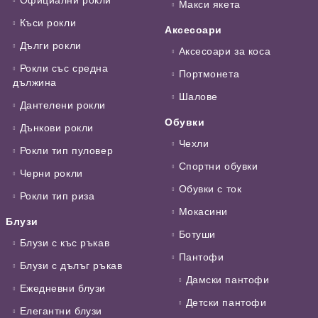
Официални рокли
Макси якета
Къси рокли
Аксесоари
Дълги рокли
Аксесоари за коса
Рокли със средна
Портмонета
дължина
Шалове
Дантелени рокли
Обувки
Дънкови рокли
Чехли
Рокли тип пуловер
Спортни обувки
Черни рокли
Обувки с ток
Рокли тип риза
Мокасини
Блузи
Ботуши
Блузи с къс ръкав
Пантофи
Блузи с дълъг ръкав
Дамски пантофи
Ежедневни блузи
Детски пантофи
Елегантни блузи