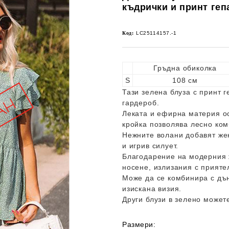
къдрички и принт геп
Код:
LC25114157.-1
Гръдна обиколка
S
108 см
Тази зелена блуза с принт 
гардероб.
Леката и ефирна материя о
кройка позволява лесно ком
Нежните волани добавят же
и игрив силует.
Благодарение на модерния ж
носене, излизания с прияте
Може да се комбинира с дън
изискана визия.
Други блузи в зелено может
Размери: