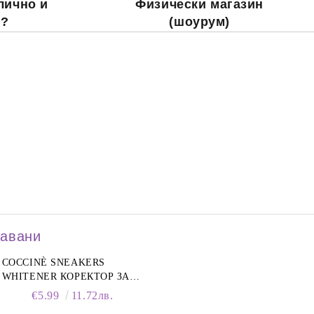
лично и
Физически магазин
о?
(шоурум)
давани
COCCINÈ SNEAKERS
WHITENER КОРЕКТОР ЗА
БЕЛИ МАРАТОНКИ, 75 ML
€5.99
11.72лв.