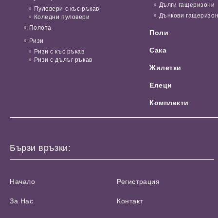
Дълги гащеризони
Пуловери с къс ръкав
Дънкови гащеризо
Коледни пуловери
Полота
Поли
Ризи
Сака
Ризи с къс ръкав
Ризи с дълъг ръкав
Жилетки
Елеци
Комплекти
Бързи връзки:
Начало
Регистрация
За Нас
Контакт