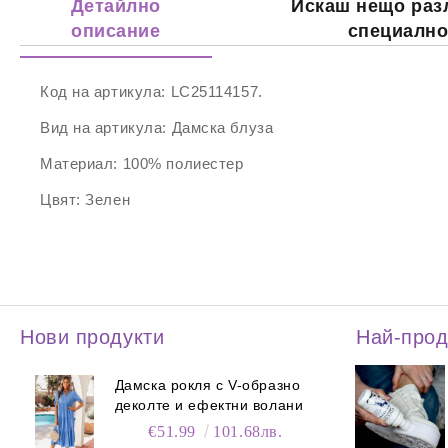
Детайлно
Искаш нещо раз
описание
специалн
Код на артикула:
LC25114157.
Вид на артикула:
Дамска блуза
Материал:
100% полиестер
Цвят:
Зелен
Нови продукти
Най-про
Дамска рокля с V-образно
деколте и ефектни волани
€51.99
101.68лв.