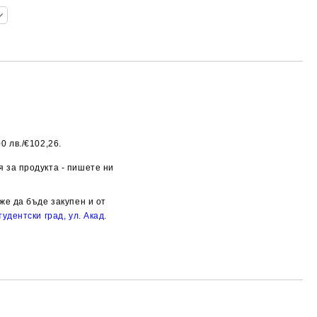
0 лв./€102,26.
Добави в желани
 за продукта - пишете ни
же да бъде закупен и от
удентски град, ул. Акад.