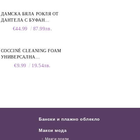
ДАМСКА БЯЛА РОКЛЯ ОТ
ДАНТЕЛА С БУФАН
РЪКАВИ И ЯКА
€44.99
87.99лв.
COCCINÉ CLEANING FOAM
УНИВЕРСАЛНА
ПОЧИСТВАЩА ПЯНА ЗА
€9.99
19.54лв.
ОБУВКИ, 150 МЛ
Бански и плажно облекло
Макси мода
Макси рокли