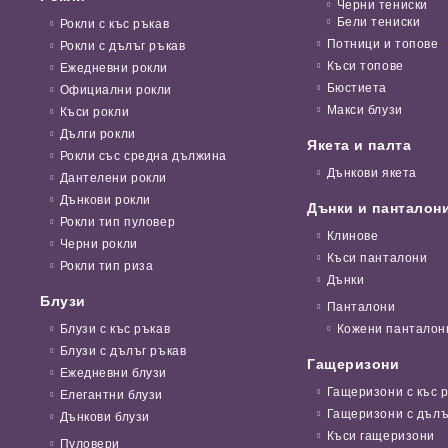
Черни тениски
Бели тениски
Рокли с къс ръкав
Потници и топове
Рокли с дълъг ръкав
Къси топове
Ежедневни рокли
Бюстиета
Официални рокли
Макси блузи
Къси рокли
Дълги рокли
Якета и палта
Рокли със средна дължина
Дънкови якета
Дантелени рокли
Дънкови рокли
Дънки и панталон
Рокли тип пуловер
Клинове
Черни рокли
Къси панталони
Рокли тип риза
Дънки
Блузи
Панталони
Блузи с къс ръкав
Кожени панталон
Блузи с дълъг ръкав
Гащеризони
Ежедневни блузи
Гащеризони с къс 
Елегантни блузи
Гащеризони с дълъ
Дънкови блузи
Къси гащеризони
Пуловери