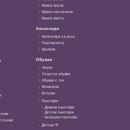
Макси блузи
Макси панталони
Макси якета
Аксесоари
Аксесоари за коса
Портмонета
Шалове
Обувки
и
Чехли
Спортни обувки
Обувки с ток
Мокасини
Ботуши
и
Пантофи
Дамски пантофи
Детски пантофи
ръкав
Бебешки пантофи
г ръкав
Детски 💜