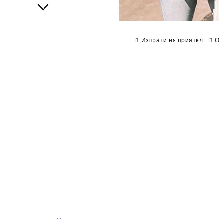
Next
Изпрати на приятел
О