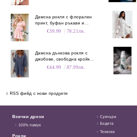
Дамска рокля с флорален
принт, буфан ръкави и
джобове
€39.99
78.21лв.
Дамска дънкова рокля с
джобове, свободна кройка и
V-образно деколте
€44.99
87.99лв.
RSS фийд с нови продукти
Всички дрехи
Суичъри
Бодита
100% памук
Тениски
Рокли