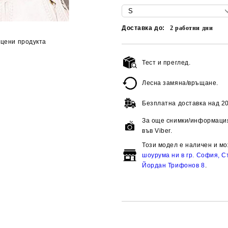
Доставка до:
2
работни дни
цени продукта
Тест и преглед.
Лесна замяна/връщане.
Безплатна доставка над
20
За още снимки/информация
във Viber.
Този модел е наличен и мо
шоурума ни в гр. София, Ст
Йордан Трифонов 8
.