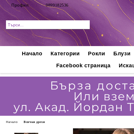
Профил
0899182536
Начало
Категории
Рокли
Блузи
Facebook страница
Иска
Начало
Всички дрехи