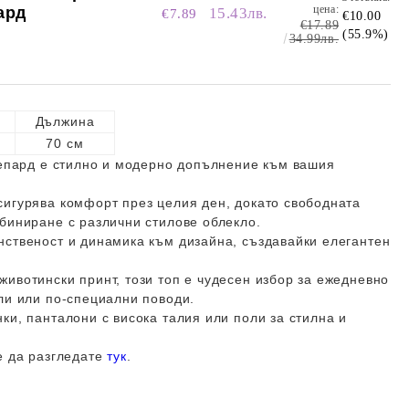
цена:
ард
15.43лв.
€7.89
€10.00
€17.89
(55.9%)
34.99лв.
Дължина
70 см
гепард е стилно и модерно допълнение към вашия
сигурява комфорт през целия ден, докато свободната
биниране с различни стилове облекло.
нственост и динамика към дизайна, създавайки елегантен
ивотински принт, този топ е чудесен избор за ежедневно
ли или по-специални поводи.
ки, панталони с висока талия или поли за стилна и
е да разгледате
тук
.