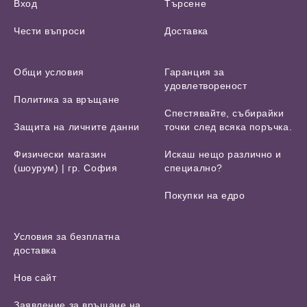
Вход
Търсене
Чести въпроси
Доставка
Общи условия
Гаранция за
удовлетвореност
Политика за връщане
Спестявайте, събирайки
Защита на личните данни
точки след всяка поръчка.
Физически магазин
Искаш нещо различно и
(шоурум) | гр. София
специално?
Покупки на едро
Условия за безплатна
доставка
Нов сайт
Заявление за връщане на