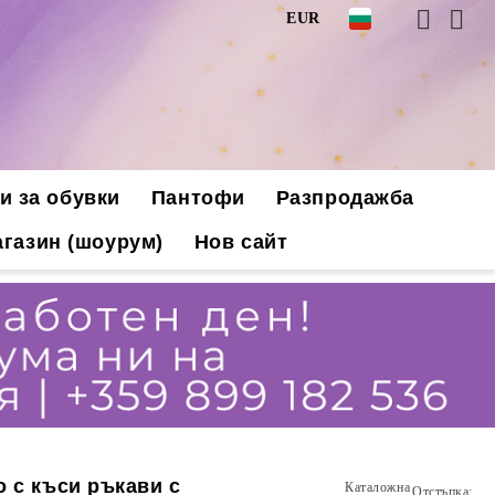
EUR
и за обувки
Пантофи
Разпродажба
газин (шоурум)
Нов сайт
о с къси ръкави с
Каталожна
Отстъпка: