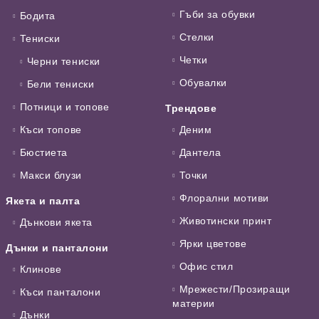
Гъби за обувки
Бодита
Стелки
Тениски
Четки
Черни тениски
Обувалки
Бели тениски
Потници и топове
Трендове
Къси топове
Деним
Бюстиета
Дантела
Макси блузи
Точки
Флорални мотиви
Якета и палта
Животински принт
Дънкови якета
Ярки цветове
Дънки и панталони
Офис стил
Клинове
Мрежести/Прозиращи
Къси панталони
материи
Дънки