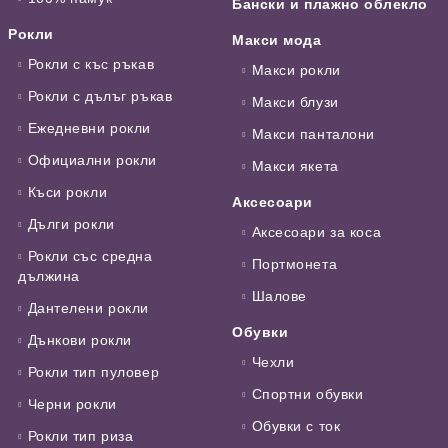
Бански и плажно облекло
Рокли
Макси мода
Рокли с къс ръкав
Макси рокли
Рокли с дълъг ръкав
Макси блузи
Ежедневни рокли
Макси панталони
Официални рокли
Макси якета
Къси рокли
Аксесоари
Дълги рокли
Аксесоари за коса
Рокли със средна
Портмонета
дължина
Шалове
Дантелени рокли
Обувки
Дънкови рокли
Чехли
Рокли тип пуловер
Спортни обувки
Черни рокли
Обувки с ток
Рокли тип риза