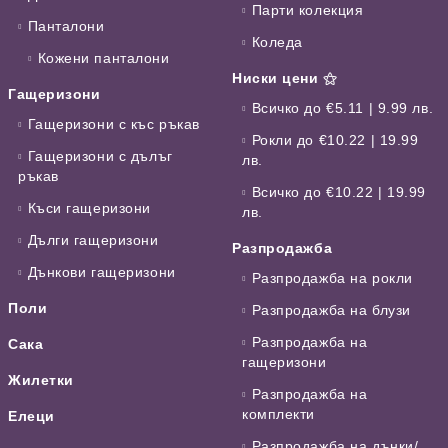
Парти колекция
Панталони
Коледа
Кожени панталони
Ниски цени ⚝
Гащеризони
Всичко до €5.11 | 9.99 лв.
Гащеризони с къс ръкав
Рокли до €10.22 | 19.99
Гащеризони с дълъг
лв.
ръкав
Всичко до €10.22 | 19.99
Къси гащеризони
лв.
Дълги гащеризони
Разпродажба
Дънкови гащеризони
Разпродажба на рокли
Поли
Разпродажба на блузи
Разпродажба на
Сака
гащеризони
Жилетки
Разпродажба на
комплекти
Елеци
Разпродажба на дънки/