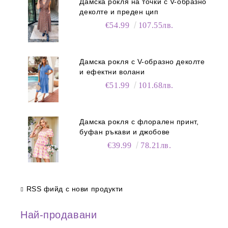
Дамска рокля на точки с V-образно
деколте и преден цип
€54.99
107.55лв.
Дамска рокля с V-образно деколте
и ефектни волани
€51.99
101.68лв.
Дамска рокля с флорален принт,
буфан ръкави и джобове
€39.99
78.21лв.
RSS фийд с нови продукти
Най-продавани