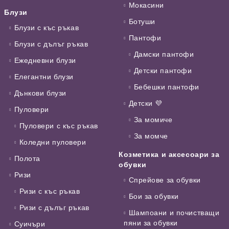
Мокасини
Блузи
Ботуши
Блузи с къс ръкав
Пантофи
Блузи с дълъг ръкав
Дамски пантофи
Ежедневни блузи
Детски пантофи
Елегантни блузи
Бебешки пантофи
Дънкови блузи
Детски 💜
Пуловери
За момиче
Пуловери с къс ръкав
За момче
Коледни пуловери
Козметика и аксесоари за
Полота
обувки
Ризи
Спрейове за обувки
Ризи с къс ръкав
Бои за обувки
Ризи с дълъг ръкав
Шампоани и почистващи
пяни за обувки
Суичъри