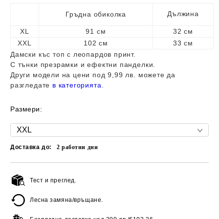
Дължина
Гръдна обиколка
XL
91 см
32 см
XXL
102 см
33 см
Дамски къс топ с леопардов принт.
С тънки презрамки и ефектни панделки.
Други модели на цени под 9,99 лв. можете да
разгледате
в категорията
.
Размери:
Доставка до:
2
работни дни
Тест и преглед.
Добави в желани
Лесна замяна/връщане.