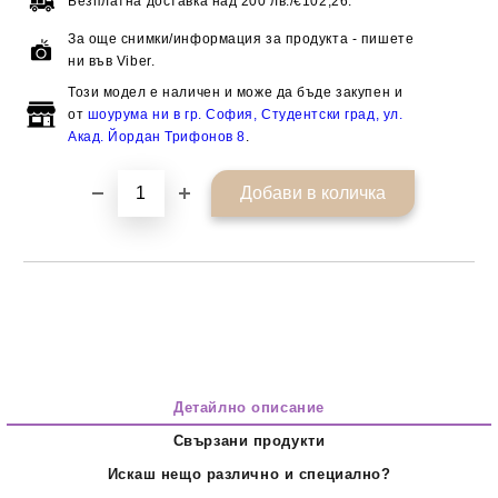
Безплатна доставка над
200 лв./€102,26.
За още снимки/информация за продукта - пишете
ни във Viber.
Този модел е наличен и може да бъде закупен и
от
шоурума ни в гр. София, Студентски град, ул.
Акад. Йордан Трифонов 8
.
Детайлно описание
Свързани продукти
Искаш нещо различно и специално?