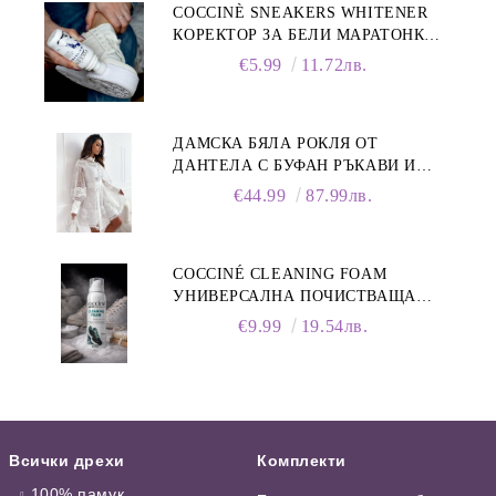
COCCINÈ SNEAKERS WHITENER
КОРЕКТОР ЗА БЕЛИ МАРАТОНКИ,
75 ML
€5.99
11.72лв.
ДАМСКА БЯЛА РОКЛЯ ОТ
ДАНТЕЛА С БУФАН РЪКАВИ И
ЯКА
€44.99
87.99лв.
COCCINÉ CLEANING FOAM
УНИВЕРСАЛНА ПОЧИСТВАЩА
ПЯНА ЗА ОБУВКИ, 150 МЛ
€9.99
19.54лв.
Всички дрехи
Комплекти
100% памук