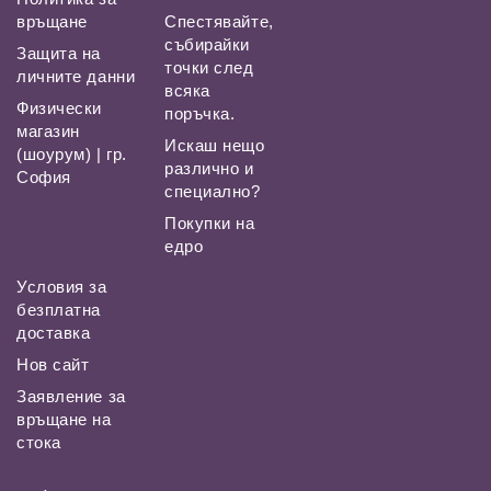
връщане
Спестявайте,
събирайки
Защита на
точки след
личните данни
всяка
Физически
поръчка.
магазин
Искаш нещо
(шоурум) | гр.
различно и
София
специално?
Покупки на
едро
Условия за
безплатна
доставка
Нов сайт
Заявление за
връщане на
стока