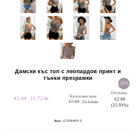
Дамски къс топ с леопардов принт и
тънки презрамки
-25%
Отстъпка:
Каталожна цена:
11.72лв.
€5.99
€2.00
€7.99
15.63лв.
(25.03%)
Код:
LC256900-3