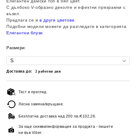
Елегантен дамски топ в бял цвят.
С дълбоко V-образно деколте и ефектни презрамки с
възел.
Предлага се и
в други цветове
.
Подобни модели можете да разгледате в категорията
Елегантни блузи
.
Размери:
Доставка до:
2
работни дни
Тест и преглед.
Добави в желани
Лесна замяна/връщане.
Безплатна доставка над
200 лв./€102,26.
За още снимки/информация за продукта - пишете
ни във Viber.