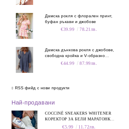
Дамска рокля с флорален принт,
буфан ръкави и джобове
€39.99
78.21лв.
Дамска дънкова рокля с джобове,
свободна кройка и V-образно
деколте
€44.99
87.99лв.
RSS фийд с нови продукти
Най-продавани
COCCINÈ SNEAKERS WHITENER
КОРЕКТОР ЗА БЕЛИ МАРАТОНКИ,
75 ML
€5.99
11.72лв.