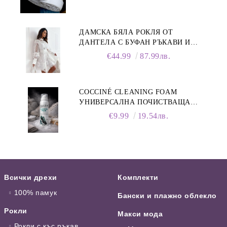
ДАМСКА БЯЛА РОКЛЯ ОТ
ДАНТЕЛА С БУФАН РЪКАВИ И
ЯКА
€44.99
87.99лв.
COCCINÉ CLEANING FOAM
УНИВЕРСАЛНА ПОЧИСТВАЩА
ПЯНА ЗА ОБУВКИ, 150 МЛ
€9.99
19.54лв.
Всички дрехи
Комплекти
100% памук
Бански и плажно облекло
Рокли
Макси мода
Рокли с къс ръкав