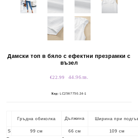
Дамски топ в бяло с ефектни презрамки с
възел
44.96лв.
€22.99
Код:
LC2567750.24-1
Дължина
Гръдна обиколка
Ширина при подгъ
S
99 см
66 см
109 см