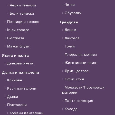
Четки
Черни тениски
Обувалки
Бели тениски
Потници и топове
Трендове
Къси топове
Деним
Бюстиета
Дантела
Макси блузи
Точки
Флорални мотиви
Якета и палта
Животински принт
Дънкови якета
Ярки цветове
Дънки и панталони
Офис стил
Клинове
Мрежести/Прозиращи
Къси панталони
материи
Дънки
Парти колекция
Панталони
Коледа
Кожени панталони