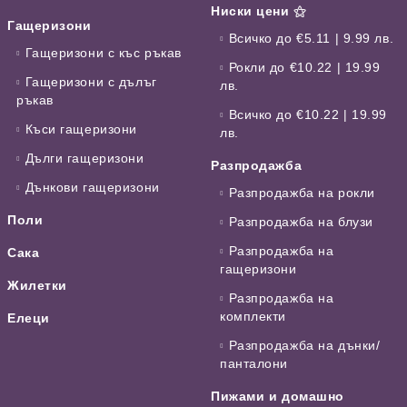
Ниски цени ⚝
Гащеризони
Всичко до €5.11 | 9.99 лв.
Гащеризони с къс ръкав
Рокли до €10.22 | 19.99
Гащеризони с дълъг
лв.
ръкав
Всичко до €10.22 | 19.99
Къси гащеризони
лв.
Дълги гащеризони
Разпродажба
Дънкови гащеризони
Разпродажба на рокли
Поли
Разпродажба на блузи
Разпродажба на
Сака
гащеризони
Жилетки
Разпродажба на
комплекти
Елеци
Разпродажба на дънки/
панталони
Пижами и домашно