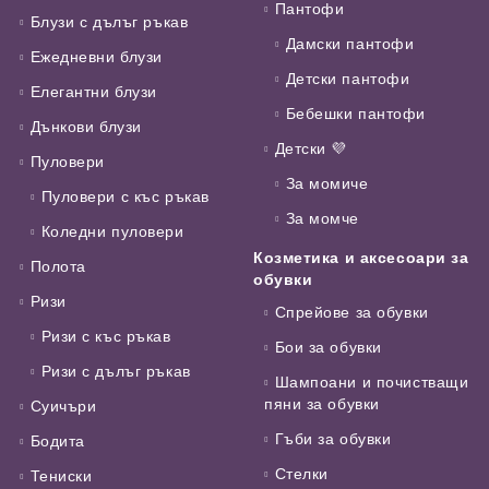
Пантофи
Блузи с дълъг ръкав
Дамски пантофи
Ежедневни блузи
Детски пантофи
Елегантни блузи
Бебешки пантофи
Дънкови блузи
Детски 💜
Пуловери
За момиче
Пуловери с къс ръкав
За момче
Коледни пуловери
Козметика и аксесоари за
Полота
обувки
Ризи
Спрейове за обувки
Ризи с къс ръкав
Бои за обувки
Ризи с дълъг ръкав
Шампоани и почистващи
пяни за обувки
Суичъри
Гъби за обувки
Бодита
Стелки
Тениски