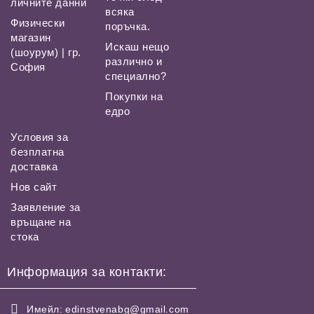
личните данни
всяка
Физически
поръчка.
магазин
Искаш нещо
(шоурум) | гр.
различно и
София
специално?
Покупки на
едро
Условия за
безплатна
доставка
Нов сайт
Заявление за
връщане на
стока
Информация за контакти:
Имейл:
edinstvenabg@gmail.com