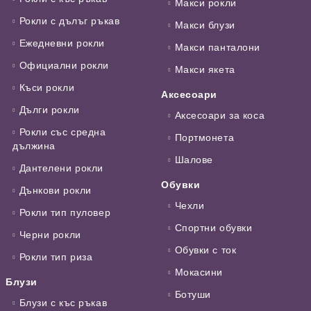
Макси рокли
Рокли с дълъг ръкав
Макси блузи
Ежедневни рокли
Макси панталони
Официални рокли
Макси якета
Къси рокли
Аксесоари
Дълги рокли
Аксесоари за коса
Рокли със средна
Портмонета
дължина
Шалове
Дантелени рокли
Обувки
Дънкови рокли
Чехли
Рокли тип пуловер
Спортни обувки
Черни рокли
Обувки с ток
Рокли тип риза
Мокасини
Блузи
Ботуши
Блузи с къс ръкав