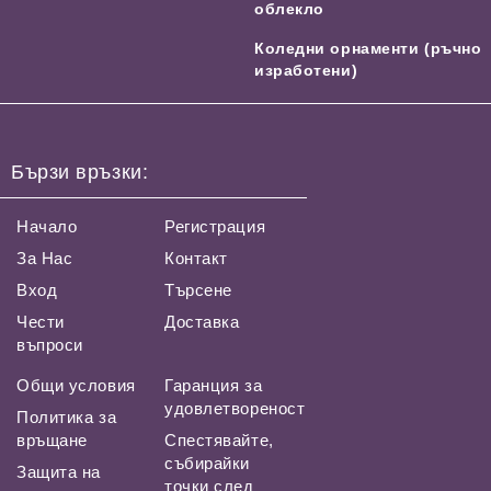
облекло
Коледни орнаменти (ръчно
изработени)
Бързи връзки:
Начало
Регистрация
За Нас
Контакт
Вход
Търсене
Чести
Доставка
въпроси
Общи условия
Гаранция за
удовлетвореност
Политика за
връщане
Спестявайте,
събирайки
Защита на
точки след