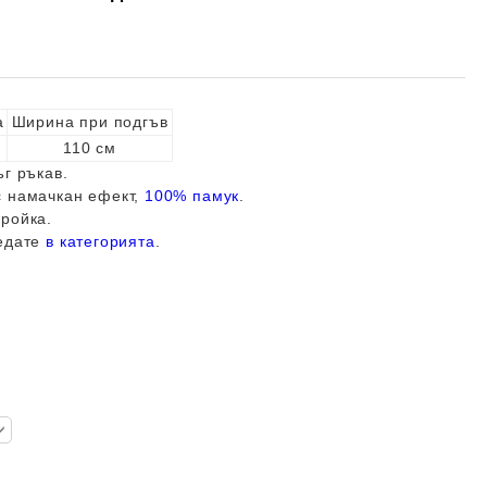
а
Ширина при подгъв
110 см
ъг ръкав.
с намачкан ефект,
100% памук
.
ройка.
ледате
в категорията
.