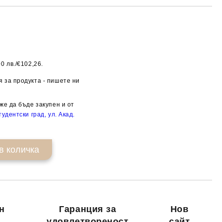
0 лв./€102,26.
Добави в желани
 за продукта - пишете ни
же да бъде закупен и от
удентски град, ул. Акад.
н
Гаранция за
Нов
удовлетвореност
сайт