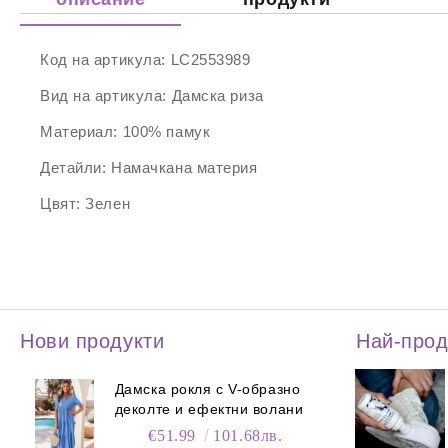
Код на артикула:
LC2553989
Вид на артикула:
Дамска риза
Материал:
100% памук
Детайли:
Намачкана материя
Цвят:
Зелен
Нови продукти
Най-про
Дамска рокля с V-образно
деколте и ефектни волани
€51.99
101.68лв.