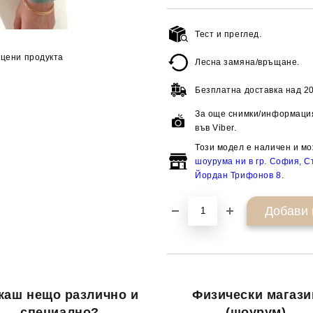
Тест и преглед.
цени продукта
Лесна замяна/връщане.
Безплатна доставка над
20
За още снимки/информация
във Viber.
Този модел е наличен и мо
шоурума ни в гр. София, Ст
Йордан Трифонов 8
.
каш нещо различно и
Физически магази
специално?
(шоурум)