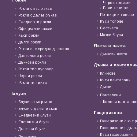
Черни тениски
Бели тениски
Рокли с къс ръкав
Потници и топове
Рокли с дълъг ръкав
Къси топове
Ежедневни рокли
Бюстиета
Официални рокли
Макси блузи
Къси рокли
Дълги рокли
Якета и палта
Рокли със средна дължина
Дънкови якета
Дантелени рокли
Дънкови рокли
Дънки и панталон
Рокли тип пуловер
Клинове
Черни рокли
Къси панталони
Рокли тип риза
Дънки
Блузи
Панталони
Блузи с къс ръкав
Кожени панталон
Блузи с дълъг ръкав
Гащеризони
Ежедневни блузи
Гащеризони с къс 
Елегантни блузи
Гащеризони с дълъ
Дънкови блузи
Къси гащеризони
Пуловери