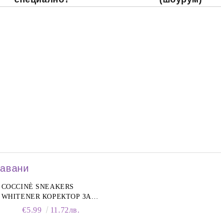
давани
COCCINÈ SNEAKERS
WHITENER КОРЕКТОР ЗА
БЕЛИ МАРАТОНКИ, 75 ML
€5.99
11.72лв.