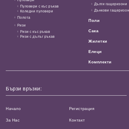
Дълги гащеризони
Пуловери с къс ръкав
Дънкови гащеризо
Коледни пуловери
Полота
Поли
Ризи
Сака
Ризи с къс ръкав
Ризи с дълъг ръкав
Жилетки
Елеци
Комплекти
Бързи връзки:
Начало
Регистрация
За Нас
Контакт