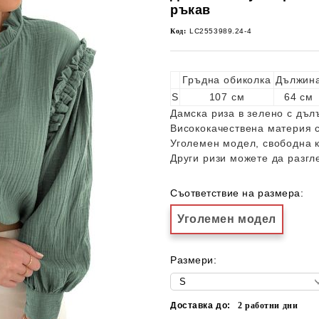
ръкав
Код:
LC2553989.24-4
Гръдна обиколка
Дължин
S
107 см
64 см
Дамска риза в зелено с дъл
Висококачествена материя 
Уголемен модел, свободна к
Други ризи можете да разг
Съответствие на размера:
Уголемен модел
Размери:
Доставка до:
2
работни дни