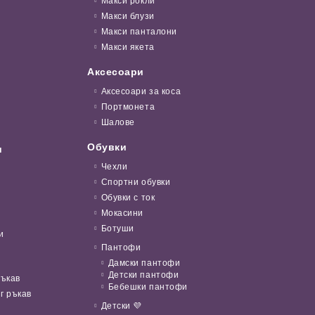
Макси рокли
Макси блузи
Макси панталони
Макси якета
Аксесоари
Аксесоари за коса
Портмонета
Шалове
Обувки
и
Чехли
Спортни обувки
Обувки с ток
Мокасини
Ботуши
и
Пантофи
Дамски пантофи
Детски пантофи
ръкав
Бебешки пантофи
г ръкав
Детски 💜