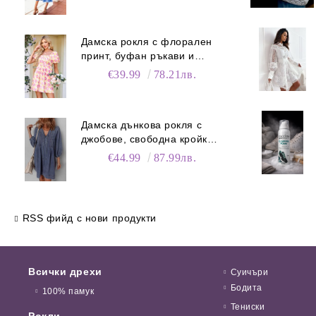
Дамска рокля с флорален
принт, буфан ръкави и
джобове
€39.99
78.21лв.
Дамска дънкова рокля с
джобове, свободна кройка и
V-образно деколте
€44.99
87.99лв.
RSS фийд с нови продукти
Всички дрехи
Суичъри
Бодита
100% памук
Тениски
Рокли