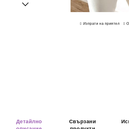
Next
Изпрати на приятел
О
Детайлно
Свързани
Ис
описание
продукти