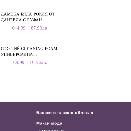
ДАМСКА БЯЛА РОКЛЯ ОТ
ДАНТЕЛА С БУФАН
РЪКАВИ И ЯКА
€44.99
87.99лв.
COCCINÉ CLEANING FOAM
УНИВЕРСАЛНА
ПОЧИСТВАЩА ПЯНА ЗА
€9.99
19.54лв.
ОБУВКИ, 150 МЛ
Бански и плажно облекло
Макси мода