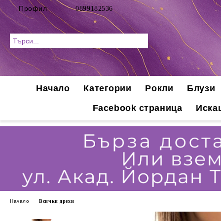
Профил
0899182536
Начало
Категории
Рокли
Блузи
Facebook страница
Иска
Начало
Всички дрехи