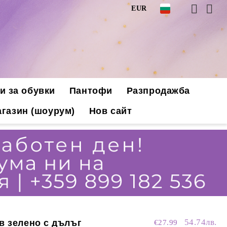
EUR
и за обувки
Пантофи
Разпродажба
газин (шоурум)
Нов сайт
54.74лв.
в зелено с дълъг
€27.99