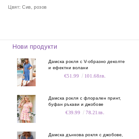
Цвят:
Сив, розов
Нови продукти
Дамска рокля с V-образно деколте
и ефектни волани
€51.99
101.68лв.
Дамска рокля с флорален принт,
буфан ръкави и джобове
€39.99
78.21лв.
Дамска дънкова рокля с джобове,