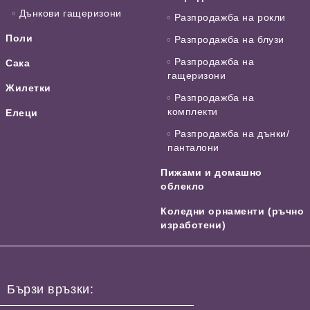
Дънкови гащеризони
Разпродажба на рокли
Поли
Разпродажба на блузи
Разпродажба на
Сака
гащеризони
Жилетки
Разпродажба на
комплекти
Елеци
Разпродажба на дънки/
панталони
Пижами и домашно
облекло
Коледни орнаменти (ръчно
изработени)
Бързи връзки: