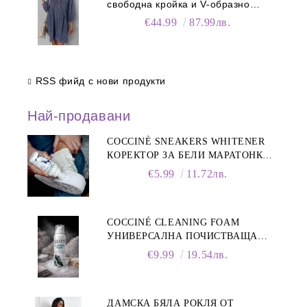
свободна кройка и V-образно
деколте
€44.99
87.99лв.
RSS фийд с нови продукти
Най-продавани
COCCINÈ SNEAKERS WHITENER
КОРЕКТОР ЗА БЕЛИ МАРАТОНКИ,
75 ML
€5.99
11.72лв.
COCCINÉ CLEANING FOAM
УНИВЕРСАЛНА ПОЧИСТВАЩА
ПЯНА ЗА ОБУВКИ, 150 МЛ
€9.99
19.54лв.
ДАМСКА БЯЛА РОКЛЯ ОТ