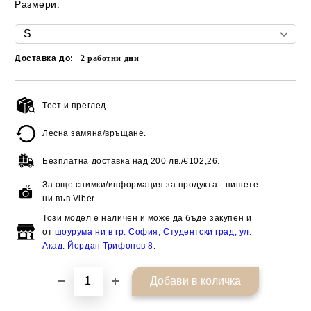
Размери:
Доставка до:
2
работни дни
Тест и преглед.
Добави в желани
Лесна замяна/връщане.
Безплатна доставка над
200 лв./€102,26.
За още снимки/информация за продукта - пишете
ни във Viber.
Този модел е наличен и може да бъде закупен и
от
шоурума ни в гр. София, Студентски град, ул.
Акад. Йордан Трифонов 8
.