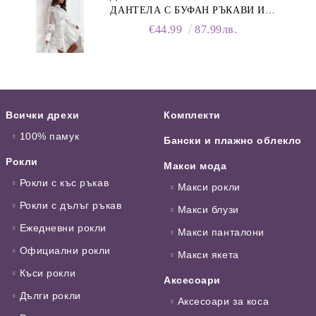
ДАНТЕЛА С БУФАН РЪКАВИ И
ЯКА
€44.99
87.99лв.
Всички дрехи
Комплекти
100% памук
Бански и плажно облекло
Рокли
Макси мода
Рокли с къс ръкав
Макси рокли
Рокли с дълъг ръкав
Макси блузи
Ежедневни рокли
Макси панталони
Официални рокли
Макси якета
Къси рокли
Аксесоари
Дълги рокли
Аксесоари за коса