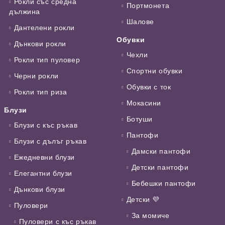
Рокли със средна
Портмонета
дължина
Шалове
Дантелени рокли
Обувки
Дънкови рокли
Чехли
Рокли тип пуловер
Спортни обувки
Черни рокли
Обувки с ток
Рокли тип риза
Мокасини
Блузи
Ботуши
Блузи с къс ръкав
Пантофи
Блузи с дълъг ръкав
Дамски пантофи
Ежедневни блузи
Детски пантофи
Елегантни блузи
Бебешки пантофи
Дънкови блузи
Детски 💜
Пуловери
За момиче
Пуловери с къс ръкав