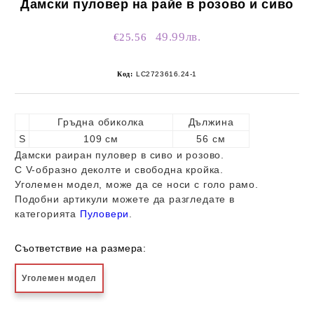
Дамски пуловер на райе в розово и сиво
49.99лв.
€25.56
Код:
LC2723616.24-1
Гръдна обиколка
Дължина
S
109 см
56 см
Дамски раиран пуловер в сиво и розово.
С V-образно деколте и свободна кройка.
Уголемен модел, може да се носи с голо рамо.
Подобни артикули можете да разгледате в
категорията
Пуловери
.
Съответствие на размера:
Уголемен модел