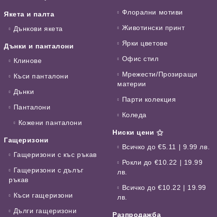
Флорални мотиви
Якета и палта
Животински принт
Дънкови якета
Ярки цветове
Дънки и панталони
Офис стил
Клинове
Мрежести/Прозиращи
Къси панталони
материи
Дънки
Парти колекция
Панталони
Коледа
Кожени панталони
Ниски цени ⚝
Гащеризони
Всичко до €5.11 | 9.99 лв.
Гащеризони с къс ръкав
Рокли до €10.22 | 19.99
Гащеризони с дълъг
лв.
ръкав
Всичко до €10.22 | 19.99
Къси гащеризони
лв.
Дълги гащеризони
Разпродажба