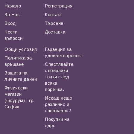
Начало
Регистрация
За Нас
Контакт
Вход
Търсене
Чести
Доставка
въпроси
Общи условия
Гаранция за
удовлетвореност
Политика за
връщане
Спестявайте,
събирайки
Защита на
точки след
личните данни
всяка
Физически
поръчка.
магазин
Искаш нещо
(шоурум) | гр.
различно и
София
специално?
Покупки на
едро