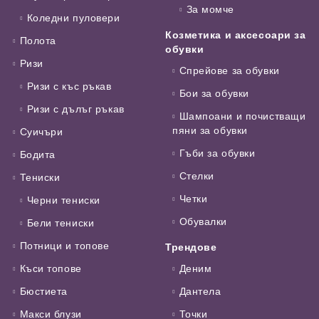
За момче
Коледни пуловери
Козметика и аксесоари за
Полота
обувки
Ризи
Спрейове за обувки
Ризи с къс ръкав
Бои за обувки
Ризи с дълъг ръкав
Шампоани и почистващи
пяни за обувки
Суичъри
Гъби за обувки
Бодита
Стелки
Тениски
Четки
Черни тениски
Обувалки
Бели тениски
Потници и топове
Трендове
Къси топове
Деним
Бюстиета
Дантела
Макси блузи
Точки