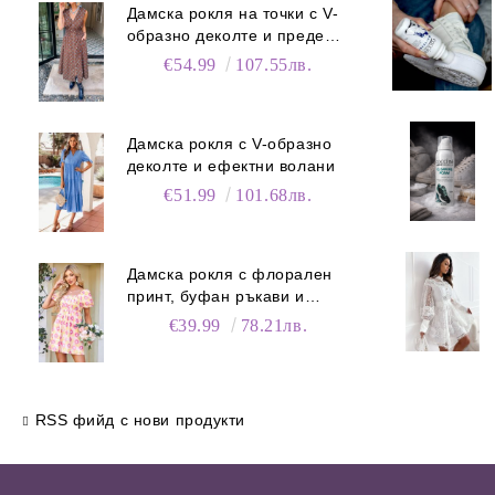
Дамска рокля на точки с V-
образно деколте и преден
цип
€54.99
107.55лв.
Дамска рокля с V-образно
деколте и ефектни волани
€51.99
101.68лв.
Дамска рокля с флорален
принт, буфан ръкави и
джобове
€39.99
78.21лв.
RSS фийд с нови продукти