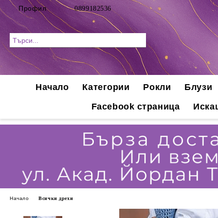
Профил
0899182536
Начало
Категории
Рокли
Блузи
Facebook страница
Иска
Начало
Всички дрехи