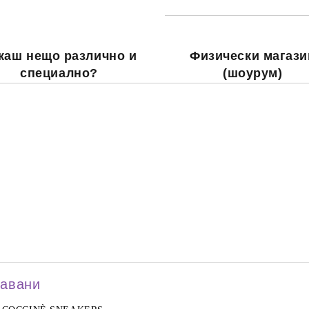
каш нещо различно и
Физически магази
специално?
(шоурум)
давани