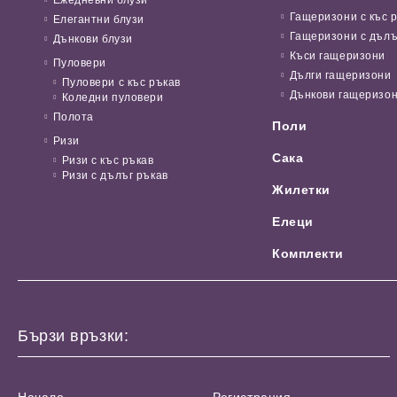
Гащеризони с къс 
Елегантни блузи
Гащеризони с дълъ
Дънкови блузи
Къси гащеризони
Пуловери
Дълги гащеризони
Пуловери с къс ръкав
Дънкови гащеризо
Коледни пуловери
Полота
Поли
Ризи
Сака
Ризи с къс ръкав
Ризи с дълъг ръкав
Жилетки
Елеци
Комплекти
Бързи връзки:
Начало
Регистрация