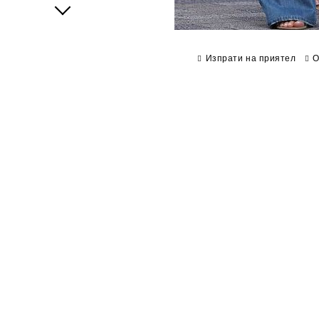
Next
Изпрати на приятел
О