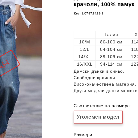
крачоли, 100% памук
Код:
LC7872421-3
Талия
Х
10/M
80-100 см
11
12/L
84-104 см
11
14/XL
89-109 см
12
16/XXL
94-114 см
12
Дамски дънки в синьо.
Свободни крачоли.
Висококачествена материя,
Други модели дънки можете
Съответствие на размера:
Уголемен модел
Размери: