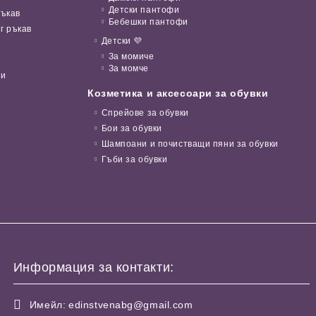
Детски пантофи
ръкав
Бебешки пантофи
г ръкав
Детски 💜
За момиче
За момче
ни
Козметика и аксесоари за обувки
Спрейове за обувки
Бои за обувки
Шампоани и почистващи пяни за обувки
Гъби за обувки
Информация за контакти:
Имейл:
edinstvenabg@gmail.com