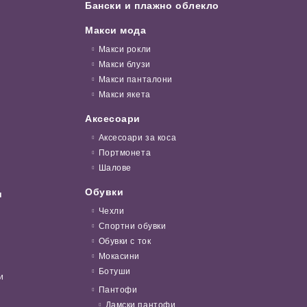
Бански и плажно облекло
Макси мода
Макси рокли
Макси блузи
Макси панталони
Макси якета
Аксесоари
Аксесоари за коса
Портмонета
Шалове
Обувки
и
Чехли
Спортни обувки
Обувки с ток
Мокасини
Ботуши
и
Пантофи
Дамски пантофи