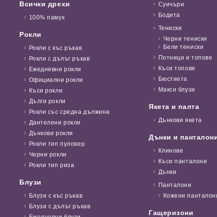
Всички дрехи
Суичъри
Бодита
100% памук
Тениски
Рокли
Черни тениски
Бели тениски
Рокли с къс ръкав
Потници и топове
Рокли с дълъг ръкав
Къси топове
Ежедневни рокли
Бюстиета
Официални рокли
Макси блузи
Къси рокли
Дълги рокли
Якета и палта
Рокли със средна дължина
Дънкови якета
Дантелени рокли
Дънкови рокли
Дънки и панталон
Рокли тип пуловер
Клинове
Черни рокли
Къси панталони
Рокли тип риза
Дънки
Блузи
Панталони
Блузи с къс ръкав
Кожени панталон
Блузи с дълъг ръкав
Гащеризони
Ежедневни блузи