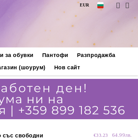
EUR
и за обувки
Пантофи
Разпродажба
газин (шоурум)
Нов сайт
64.99лв.
о със свободни
€33.23