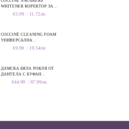
COCCINÈ SNEAKERS
WHITENER КОРЕКТОР ЗА
БЕЛИ МАРАТОНКИ, 75 ML
€5.99
11.72лв.
COCCINÉ CLEANING FOAM
УНИВЕРСАЛНА
ПОЧИСТВАЩА ПЯНА ЗА
€9.99
19.54лв.
ОБУВКИ, 150 МЛ
ДАМСКА БЯЛА РОКЛЯ ОТ
ДАНТЕЛА С БУФАН
РЪКАВИ И ЯКА
€44.99
87.99лв.