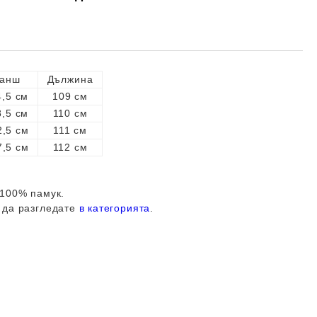
анш
Дължина
4,5 см
109 см
8,5 см
110 см
2,5 см
111 см
7,5 см
112 см
 100% памук.
 да разгледате
в категорията
.