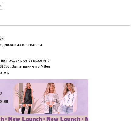
ук.
редложения в новия ни
ия продукт, се свържете с
82536
. Запитвания по
Viber
итет.
Добави в желани