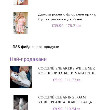
Дамска рокля с флорален принт,
буфан ръкави и джобове
€39.99
78.21лв.
RSS фийд с нови продукти
Най-продавани
COCCINÈ SNEAKERS WHITENER
КОРЕКТОР ЗА БЕЛИ МАРАТОНКИ,
75 ML
€5.99
11.72лв.
COCCINÉ CLEANING FOAM
УНИВЕРСАЛНА ПОЧИСТВАЩА
ПЯНА ЗА ОБУВКИ, 150 МЛ
€9.99
19.54лв.