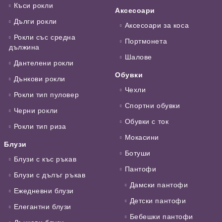
Къси рокли
Аксесоари
Дълги рокли
Аксесоари за коса
Рокли със средна
Портмонета
дължина
Шалове
Дантелени рокли
Обувки
Дънкови рокли
Чехли
Рокли тип пуловер
Спортни обувки
Черни рокли
Обувки с ток
Рокли тип риза
Мокасини
Блузи
Ботуши
Блузи с къс ръкав
Пантофи
Блузи с дълъг ръкав
Дамски пантофи
Ежедневни блузи
Детски пантофи
Елегантни блузи
Бебешки пантофи