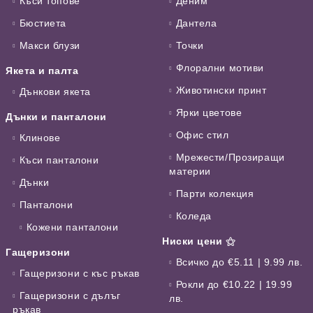
Къси топове
Деним
Бюстиета
Дантела
Макси блузи
Точки
Флорални мотиви
Якета и палта
Животински принт
Дънкови якета
Ярки цветове
Дънки и панталони
Офис стил
Клинове
Мрежести/Прозиращи
Къси панталони
материи
Дънки
Парти колекция
Панталони
Коледа
Кожени панталони
Ниски цени ⚝
Гащеризони
Всичко до €5.11 | 9.99 лв.
Гащеризони с къс ръкав
Рокли до €10.22 | 19.99
Гащеризони с дълъг
лв.
ръкав