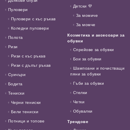
Дънкови блузи
Детски 💜
Пуловери
За момиче
Пуловери с къс ръкав
За момче
Коледни пуловери
Козметика и аксесоари за
Полота
обувки
Ризи
Спрейове за обувки
Ризи с къс ръкав
Бои за обувки
Ризи с дълъг ръкав
Шампоани и почистващи
пяни за обувки
Суичъри
Гъби за обувки
Бодита
Стелки
Тениски
Четки
Черни тениски
Обувалки
Бели тениски
Потници и топове
Трендове