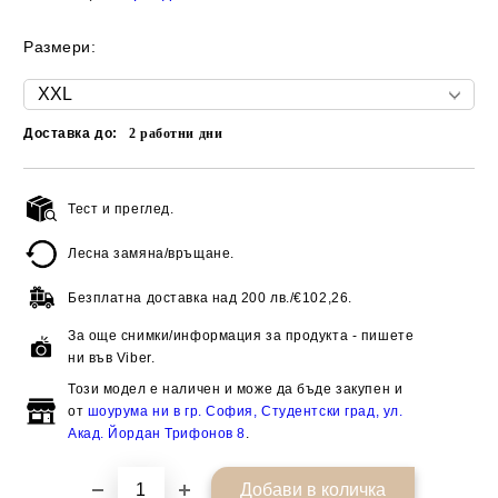
Размери:
Доставка до:
2
работни дни
Тест и преглед.
Добави в желани
Лесна замяна/връщане.
Безплатна доставка над
200 лв./€102,26.
За още снимки/информация за продукта - пишете
ни във Viber.
Този модел е наличен и може да бъде закупен и
от
шоурума ни в гр. София, Студентски град, ул.
Акад. Йордан Трифонов 8
.