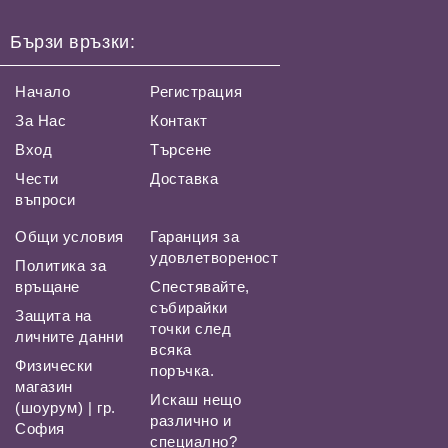
Бързи връзки:
Начало
Регистрация
За Нас
Контакт
Вход
Търсене
Чести
Доставка
въпроси
Общи условия
Гаранция за
удовлетвореност
Политика за
връщане
Спестявайте,
събирайки
Защита на
точки след
личните данни
всяка
Физически
поръчка.
магазин
Искаш нещо
(шоурум) | гр.
различно и
София
специално?