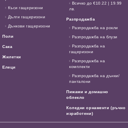
Всичко до €10.22 | 19.99
Къси гащеризони
лв.
Дълги гащеризони
Разпродажба
Дънкови гащеризони
Разпродажба на рокли
Поли
Разпродажба на блузи
Разпродажба на
Сака
гащеризони
Жилетки
Разпродажба на
комплекти
Елеци
Разпродажба на дънки/
панталони
Пижами и домашно
облекло
Коледни орнаменти (ръчно
изработени)