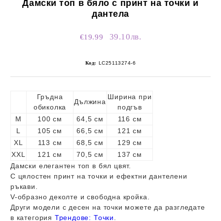
Дамски топ в бяло с принт на точки и
дантела
39.10лв.
€19.99
Код:
LC25113274-6
Гръдна
Ширина при
Дължина
обиколка
подгъв
M
100 см
64,5 см
116 см
L
105 см
66,5 см
121 см
XL
113 см
68,5 см
129 см
XXL
121 см
70,5 см
137 см
Дамски елегантен топ в бял цвят.
С цялостен принт на точки и ефектни дантелени
ръкави.
V-образно деколте и свободна кройка.
Други модели с десен на точки можете да разгледате
в категория
Трендове: Точки
.