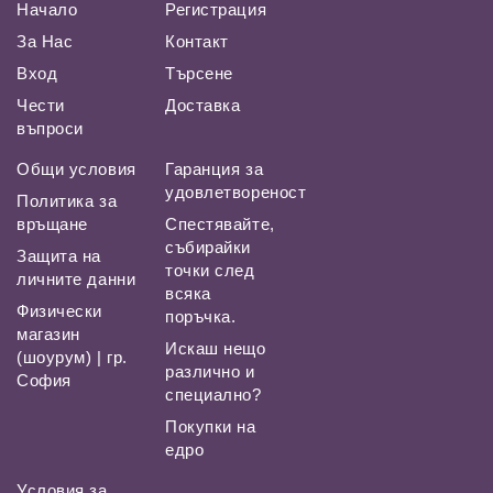
Начало
Регистрация
За Нас
Контакт
Вход
Търсене
Чести
Доставка
въпроси
Общи условия
Гаранция за
удовлетвореност
Политика за
връщане
Спестявайте,
събирайки
Защита на
точки след
личните данни
всяка
Физически
поръчка.
магазин
Искаш нещо
(шоурум) | гр.
различно и
София
специално?
Покупки на
едро
Условия за