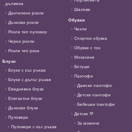
дължина
Шалове
Дантелени рокли
Обувки
Дънкови рокли
Чехли
Рокли тип пуловер
Спортни обувки
Черни рокли
Обувки с ток
Рокли тип риза
Мокасини
Блузи
Ботуши
Блузи с къс ръкав
Пантофи
Блузи с дълъг ръкав
Дамски пантофи
Ежедневни блузи
Детски пантофи
Елегантни блузи
Бебешки пантофи
Дънкови блузи
Детски 💜
Пуловери
За момиче
Пуловери с къс ръкав