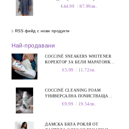
деколте
€44.99
87.99лв.
RSS фийд с нови продукти
Най-продавани
COCCINÈ SNEAKERS WHITENER
КОРЕКТОР ЗА БЕЛИ МАРАТОНКИ,
75 ML
€5.99
11.72лв.
COCCINÉ CLEANING FOAM
УНИВЕРСАЛНА ПОЧИСТВАЩА
ПЯНА ЗА ОБУВКИ, 150 МЛ
€9.99
19.54лв.
ДАМСКА БЯЛА РОКЛЯ ОТ