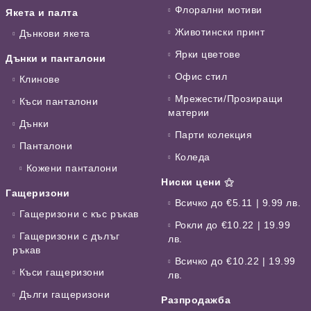
Флорални мотиви
Якета и палта
Животински принт
Дънкови якета
Ярки цветове
Дънки и панталони
Офис стил
Клинове
Мрежести/Прозиращи
Къси панталони
материи
Дънки
Парти колекция
Панталони
Коледа
Кожени панталони
Ниски цени ⚝
Гащеризони
Всичко до €5.11 | 9.99 лв.
Гащеризони с къс ръкав
Рокли до €10.22 | 19.99
Гащеризони с дълъг
лв.
ръкав
Всичко до €10.22 | 19.99
Къси гащеризони
лв.
Дълги гащеризони
Разпродажба