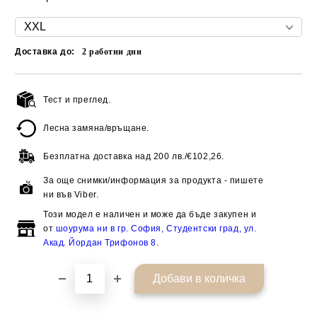
Доставка до:
2
работни дни
Тест и преглед.
Добави в желани
Лесна замяна/връщане.
Безплатна доставка над
200 лв./€102,26.
За още снимки/информация за продукта - пишете
ни във Viber.
Този модел е наличен и може да бъде закупен и
от
шоурума ни в гр. София, Студентски град, ул.
Акад. Йордан Трифонов 8
.