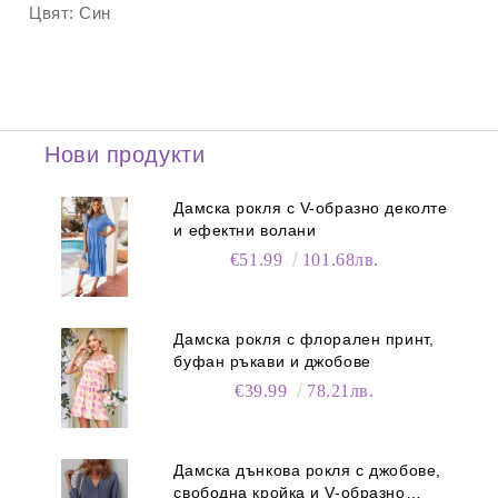
Цвят:
Син
Нови продукти
Дамска рокля с V-образно деколте
и ефектни волани
€51.99
101.68лв.
Дамска рокля с флорален принт,
буфан ръкави и джобове
€39.99
78.21лв.
Дамска дънкова рокля с джобове,
свободна кройка и V-образно