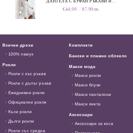
ДАНТЕЛА С БУФАН РЪКАВИ И
ЯКА
€44.99
87.99лв.
Всички дрехи
Комплекти
100% памук
Бански и плажно облекло
Рокли
Макси мода
Рокли с къс ръкав
Макси рокли
Рокли с дълъг ръкав
Макси блузи
Ежедневни рокли
Макси панталони
Официални рокли
Макси якета
Къси рокли
Аксесоари
Дълги рокли
Аксесоари за коса
Рокли със средна
Портмонета