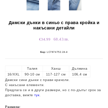
Дамски дънки в синьо с права кройка и
накъсани детайли
68.43лв.
€34.99
Код:
LC7874752.24-4
Талия
Ханш
Дължина
16/XXL
90-10 см
117-127 см
106,4 см
Дамски сини дънки с прави крачоли.
С накъсани елементи.
Предлага се и в други размери, но с по-дълъг срок за
доставка, вижте
тук
.
Размери: