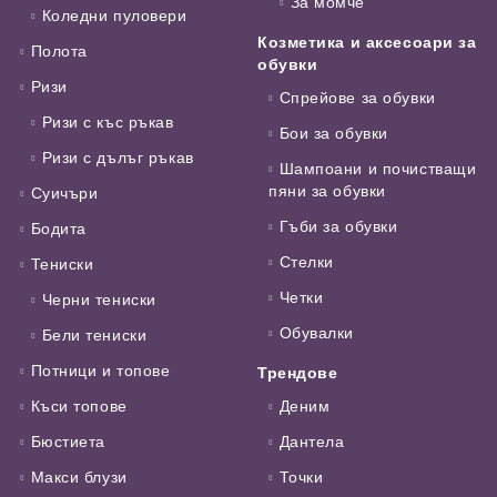
За момче
Коледни пуловери
Козметика и аксесоари за
Полота
обувки
Ризи
Спрейове за обувки
Ризи с къс ръкав
Бои за обувки
Ризи с дълъг ръкав
Шампоани и почистващи
пяни за обувки
Суичъри
Гъби за обувки
Бодита
Стелки
Тениски
Четки
Черни тениски
Обувалки
Бели тениски
Потници и топове
Трендове
Къси топове
Деним
Бюстиета
Дантела
Макси блузи
Точки