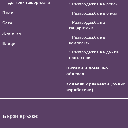
Дънкови гащеризони
Разпродажба на рокли
Поли
Разпродажба на блузи
Разпродажба на
Сака
гащеризони
Жилетки
Разпродажба на
комплекти
Елеци
Разпродажба на дънки/
панталони
Пижами и домашно
облекло
Коледни орнаменти (ръчно
изработени)
Бързи връзки: