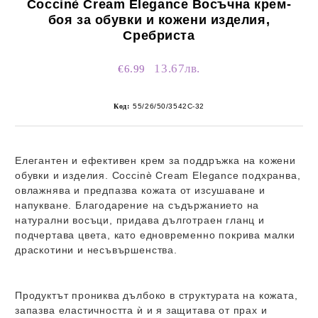
Coccinè Cream Elegance Восъчна крем-
боя за обувки и кожени изделия,
Сребриста
13.67лв.
€6.99
Код:
55/26/50/3542C-32
Елегантен и ефективен крем за поддръжка на кожени
обувки и изделия.
Coccinè Cream Elegance
подхранва,
овлажнява и предпазва кожата от изсушаване и
напукване. Благодарение на съдържанието на
натурални восъци, придава дълготраен гланц и
подчертава цвета, като едновременно покрива малки
драскотини и несъвършенства.
Продуктът прониква дълбоко в структурата на кожата,
запазва еластичността ѝ и я защитава от прах и