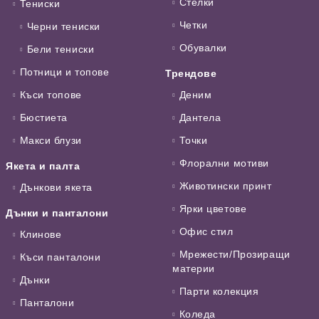
Стелки
Тениски
Четки
Черни тениски
Обувалки
Бели тениски
Потници и топове
Трендове
Къси топове
Деним
Бюстиета
Дантела
Макси блузи
Точки
Флорални мотиви
Якета и палта
Животински принт
Дънкови якета
Ярки цветове
Дънки и панталони
Офис стил
Клинове
Мрежести/Прозиращи
Къси панталони
материи
Дънки
Парти колекция
Панталони
Коледа