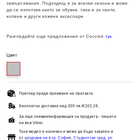
замърсявания. Подходящ е за всички сезони и може
да се използва както за обувки, така и за чанти,
колани и други кожени аксесоари.
Разгледайте още предложения от
Cocciné
тук
.
Цвят:
Преглед преди приемане на пратката.
Добави в желани
Безплатна доставка над
200 лв./€102,26.
За още снимки/информация за продукта - пишете
ни във Viber.
Този модел е наличен и може да бъде закупен и
от
шоурума ни в гр. София, Студентски град, ул.