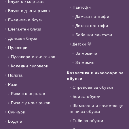
Блузи с къс ръкав
Пантофи
Блузи с дълъг ръкав
Дамски пантофи
Ежедневни блузи
Детски пантофи
Елегантни блузи
Бебешки пантофи
Дънкови блузи
Детски 💜
Пуловери
За момиче
Пуловери с къс ръкав
За момче
Коледни пуловери
Козметика и аксесоари за
Полота
обувки
Ризи
Спрейове за обувки
Ризи с къс ръкав
Бои за обувки
Ризи с дълъг ръкав
Шампоани и почистващи
пяни за обувки
Суичъри
Гъби за обувки
Бодита