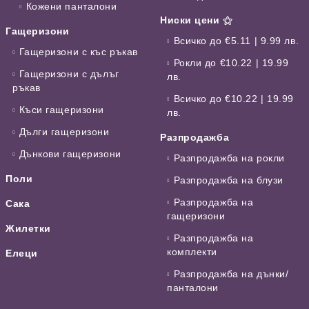
Кожени панталони
Ниски цени ⚝
Гащеризони
Всичко до €5.11 | 9.99 лв.
Гащеризони с къс ръкав
Рокли до €10.22 | 19.99
Гащеризони с дълъг
лв.
ръкав
Всичко до €10.22 | 19.99
Къси гащеризони
лв.
Дълги гащеризони
Разпродажба
Дънкови гащеризони
Разпродажба на рокли
Поли
Разпродажба на блузи
Разпродажба на
Сака
гащеризони
Жилетки
Разпродажба на
комплекти
Елеци
Разпродажба на дънки/
панталони