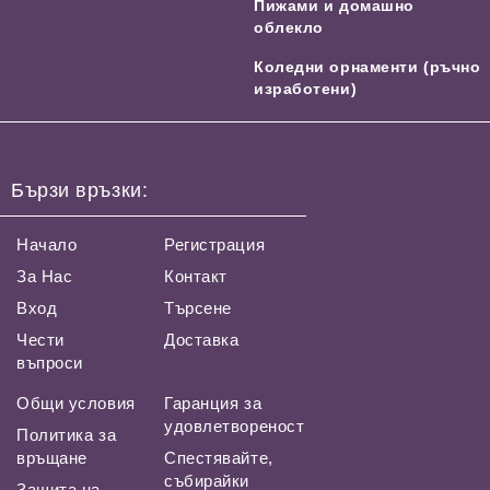
Пижами и домашно
облекло
Коледни орнаменти (ръчно
изработени)
Бързи връзки:
Начало
Регистрация
За Нас
Контакт
Вход
Търсене
Чести
Доставка
въпроси
Общи условия
Гаранция за
удовлетвореност
Политика за
връщане
Спестявайте,
събирайки
Защита на