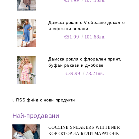
€54.99
107.55лв.
Дамска рокля с V-образно деколте
и ефектни волани
€51.99
101.68лв.
Дамска рокля с флорален принт,
буфан ръкави и джобове
€39.99
78.21лв.
RSS фийд с нови продукти
Най-продавани
COCCINÈ SNEAKERS WHITENER
КОРЕКТОР ЗА БЕЛИ МАРАТОНКИ,