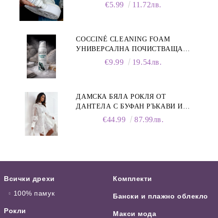
75 ML
€5.99
11.72лв.
COCCINÉ CLEANING FOAM
УНИВЕРСАЛНА ПОЧИСТВАЩА
ПЯНА ЗА ОБУВКИ, 150 МЛ
€9.99
19.54лв.
ДАМСКА БЯЛА РОКЛЯ ОТ
ДАНТЕЛА С БУФАН РЪКАВИ И
ЯКА
€44.99
87.99лв.
Всички дрехи
Комплекти
100% памук
Бански и плажно облекло
Рокли
Макси мода