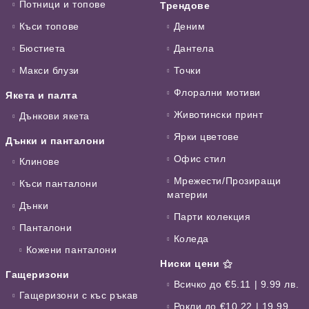
Потници и топове
Трендове
Къси топове
Деним
Бюстиета
Дантела
Макси блузи
Точки
Флорални мотиви
Якета и палта
Животински принт
Дънкови якета
Ярки цветове
Дънки и панталони
Офис стил
Клинове
Мрежести/Прозиращи
Къси панталони
материи
Дънки
Парти колекция
Панталони
Коледа
Кожени панталони
Ниски цени ⚝
Гащеризони
Всичко до €5.11 | 9.99 лв.
Гащеризони с къс ръкав
Рокли до €10.22 | 19.99