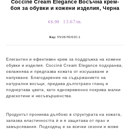
Coccinè Cream Elegance Восъчна крем-
боя за обувки и кожени изделия, Черна
13.67лв.
€6.99
Код:
55/26/50/02C-1
Елегантен и ефективен крем за поддръжка на кожени
обувки и изделия.
Coccinè Cream Elegance
подхранва,
овлажнява и предпазва кожата от изсушаване и
напукване. Благодарение на съдържанието на
натурални восъци, придава дълготраен гланц и
подчертава цвета, като едновременно покрива малки
драскотини и несъвършенства.
Продуктът прониква дълбоко в структурата на кожата,
запазва еластичността ѝ и я защитава от прах и
замърсявания. Подходящ е за всички сезони и може