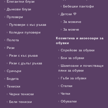
Елегантни блузи
Бебешки пантофи
Дънкови блузи
Детски 💜
Пуловери
За момиче
Пуловери с къс ръкав
За момче
Коледни пуловери
Козметика и аксесоари за
Полота
обувки
Ризи
Спрейове за обувки
Ризи с къс ръкав
Бои за обувки
Ризи с дълъг ръкав
Шампоани и почистващи
пяни за обувки
Суичъри
Гъби за обувки
Бодита
Стелки
Тениски
Четки
Черни тениски
Обувалки
Бели тениски