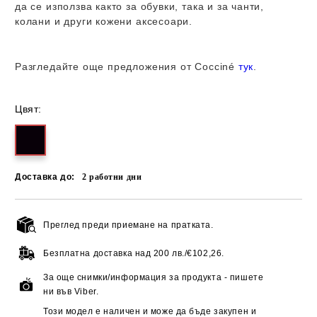
да се използва както за обувки, така и за чанти,
колани и други кожени аксесоари.
Разгледайте още предложения от
Cocciné
тук
.
Цвят:
Доставка до:
2
работни дни
Преглед преди приемане на пратката.
Добави в желани
Безплатна доставка над
200 лв./€102,26.
За още снимки/информация за продукта - пишете
ни във Viber.
Този модел е наличен и може да бъде закупен и