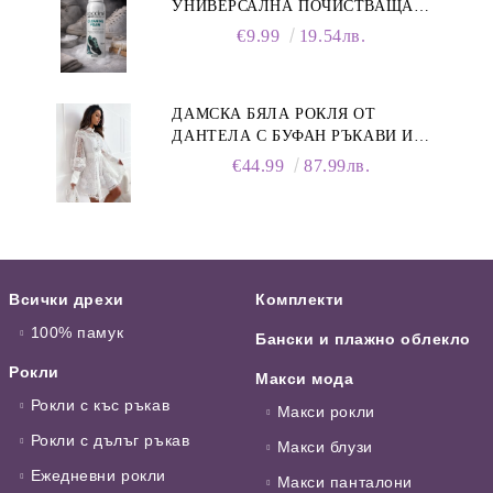
УНИВЕРСАЛНА ПОЧИСТВАЩА
ПЯНА ЗА ОБУВКИ, 150 МЛ
€9.99
19.54лв.
ДАМСКА БЯЛА РОКЛЯ ОТ
ДАНТЕЛА С БУФАН РЪКАВИ И
ЯКА
€44.99
87.99лв.
Всички дрехи
Комплекти
100% памук
Бански и плажно облекло
Рокли
Макси мода
Рокли с къс ръкав
Макси рокли
Рокли с дълъг ръкав
Макси блузи
Ежедневни рокли
Макси панталони