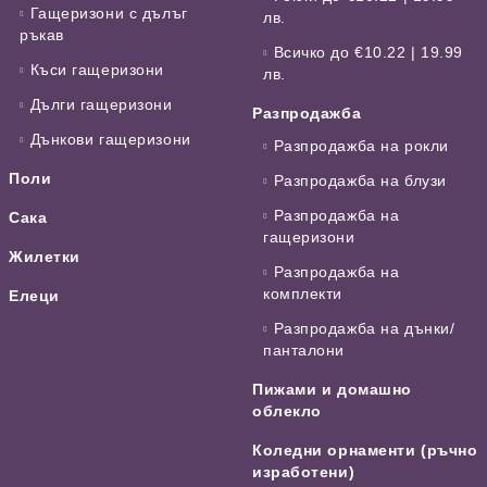
Гащеризони с дълъг
лв.
ръкав
Всичко до €10.22 | 19.99
Къси гащеризони
лв.
Дълги гащеризони
Разпродажба
Дънкови гащеризони
Разпродажба на рокли
Поли
Разпродажба на блузи
Разпродажба на
Сака
гащеризони
Жилетки
Разпродажба на
комплекти
Елеци
Разпродажба на дънки/
панталони
Пижами и домашно
облекло
Коледни орнаменти (ръчно
изработени)