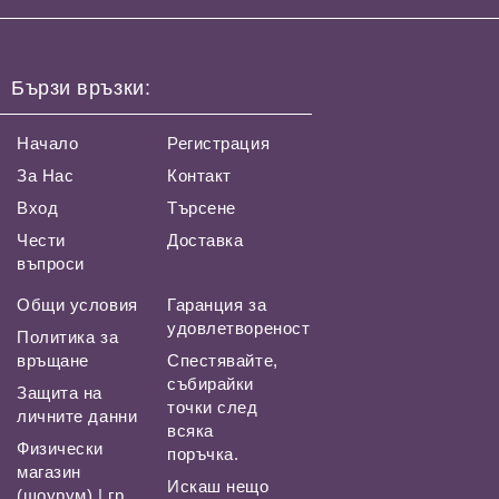
Бързи връзки:
Начало
Регистрация
За Нас
Контакт
Вход
Търсене
Чести
Доставка
въпроси
Общи условия
Гаранция за
удовлетвореност
Политика за
връщане
Спестявайте,
събирайки
Защита на
точки след
личните данни
всяка
Физически
поръчка.
магазин
Искаш нещо
(шоурум) | гр.