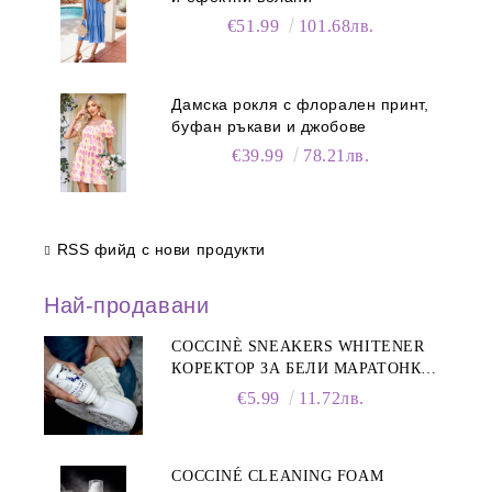
€51.99
101.68лв.
Дамска рокля с флорален принт,
буфан ръкави и джобове
€39.99
78.21лв.
RSS фийд с нови продукти
Най-продавани
COCCINÈ SNEAKERS WHITENER
КОРЕКТОР ЗА БЕЛИ МАРАТОНКИ,
75 ML
€5.99
11.72лв.
COCCINÉ CLEANING FOAM