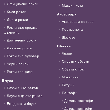
Официални рокли
Макси якета
Къси рокли
Аксесоари
Дълги рокли
Аксесоари за коса
Рокли със средна
Портмонета
дължина
Шалове
Дантелени рокли
Обувки
Дънкови рокли
Чехли
Рокли тип пуловер
Спортни обувки
Черни рокли
Обувки с ток
Рокли тип риза
Мокасини
Блузи
Ботуши
Блузи с къс ръкав
Пантофи
Блузи с дълъг ръкав
Дамски пантофи
Ежедневни блузи
Детски пантофи