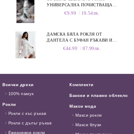
УНИВЕРСАЛНА ПОЧИСТВАЩА
ПЯНА ЗА ОБУВКИ, 150 МЛ
€9.99
19.54лв.
ДАМСКА БЯЛА РОКЛЯ ОТ
ДАНТЕЛА С БУФАН РЪКАВИ И
ЯКА
€44.99
87.99лв.
Всички дрехи
Комплекти
100% памук
Бански и плажно облекло
Рокли
Макси мода
Рокли с къс ръкав
Макси рокли
Рокли с дълъг ръкав
Макси блузи
Ежедневни рокли