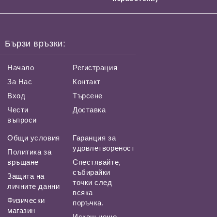
Бързи връзки:
Начало
Регистрация
За Нас
Контакт
Вход
Търсене
Чести
Доставка
въпроси
Общи условия
Гаранция за
удовлетвореност
Политика за
връщане
Спестявайте,
събирайки
Защита на
точки след
личните данни
всяка
Физически
поръчка.
магазин
Искаш нещо