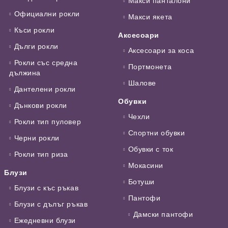
Макси панталони
Официални рокли
Макси якета
Къси рокли
Аксесоари
Дълги рокли
Аксесоари за коса
Рокли със средна
Портмонета
дължина
Шалове
Дантелени рокли
Обувки
Дънкови рокли
Чехли
Рокли тип пуловер
Спортни обувки
Черни рокли
Обувки с ток
Рокли тип риза
Мокасини
Блузи
Ботуши
Блузи с къс ръкав
Пантофи
Блузи с дълъг ръкав
Дамски пантофи
Ежедневни блузи