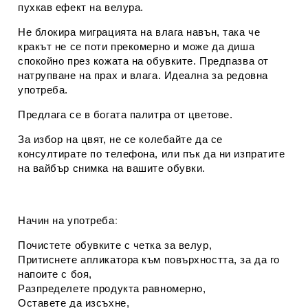
пухкав ефект на велура.
Не блокира миграцията на влага навън, така че
кракът не се поти прекомерно и може да диша
спокойно през кожата на обувките. Предпазва от
натрупване на прах и влага. Идеална за редовна
употреба.
Предлага се в богата палитра от цветове.
За избор на цвят, не се колебайте да се
консултирате по телефона, или пък да ни изпратите
на вайбър снимка на вашите обувки.
Начин на употреба
:
Почистете обувките с четка за велур,
Притиснете апликатора към повърхността, за да го
напоите с боя,
Разпределете продукта равномерно,
Оставете да изсъхне,