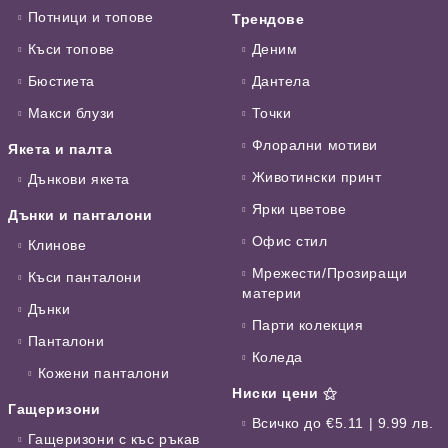
Потници и топове
Трендове
Къси топове
Деним
Бюстиета
Дантела
Макси блузи
Точки
Флорални мотиви
Якета и палта
Животински принт
Дънкови якета
Ярки цветове
Дънки и панталони
Офис стил
Клинове
Мрежести/Прозиращи
Къси панталони
материи
Дънки
Парти колекция
Панталони
Коледа
Кожени панталони
Ниски цени ⚝
Гащеризони
Всичко до €5.11 | 9.99 лв.
Гащеризони с къс ръкав