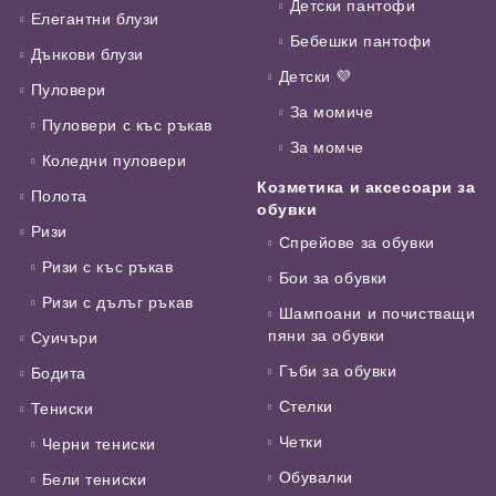
Детски пантофи
Елегантни блузи
Бебешки пантофи
Дънкови блузи
Детски 💜
Пуловери
За момиче
Пуловери с къс ръкав
За момче
Коледни пуловери
Козметика и аксесоари за
Полота
обувки
Ризи
Спрейове за обувки
Ризи с къс ръкав
Бои за обувки
Ризи с дълъг ръкав
Шампоани и почистващи
пяни за обувки
Суичъри
Гъби за обувки
Бодита
Стелки
Тениски
Четки
Черни тениски
Обувалки
Бели тениски