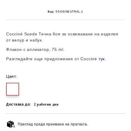
Код:
55/06/NEUTRAL-1
Coccinè Suede Течна боя за освежаване на изделия
от велур и набук.
Флакон с апликатор, 75 ml
.
Разгледайте още предложения от
Cocciné
тук
.
Цвят:
Доставка до:
2
работни дни
Преглед преди приемане на пратката.
Добави в желани