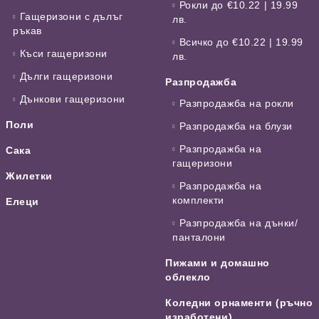
Рокли до €10.22 | 19.99
Гащеризони с дълъг
лв.
ръкав
Всичко до €10.22 | 19.99
Къси гащеризони
лв.
Дълги гащеризони
Разпродажба
Дънкови гащеризони
Разпродажба на рокли
Поли
Разпродажба на блузи
Разпродажба на
Сака
гащеризони
Жилетки
Разпродажба на
комплекти
Елеци
Разпродажба на дънки/
панталони
Пижами и домашно
облекло
Коледни орнаменти (ръчно
изработени)