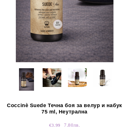
Coccinè Suede Течна боя за велур и набук
75 ml, Неутрална
7.80лв.
€3.99