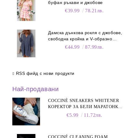
буфан ръкави и джобове
€39.99
78.21лв.
Дамска дънкова рокля с джобове,
свободна кройка и V-образно
деколте
€44.99
87.99лв.
RSS фийд с нови продукти
Най-продавани
COCCINÈ SNEAKERS WHITENER
КОРЕКТОР ЗА БЕЛИ МАРАТОНКИ,
75 ML
€5.99
11.72лв.
COCCINÉ CLEANING FOAM