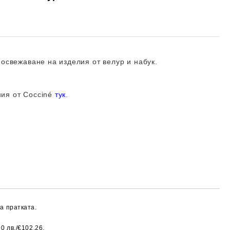
 освежаване на изделия от велур и набук.
ния от
Cocciné
тук
.
а пратката.
0 лв./€102,26.