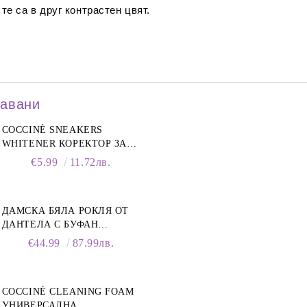
е са в друг контрастен цвят.
давани
COCCINÈ SNEAKERS
WHITENER КОРЕКТОР ЗА
БЕЛИ МАРАТОНКИ, 75 ML
€5.99
11.72лв.
ДАМСКА БЯЛА РОКЛЯ ОТ
ДАНТЕЛА С БУФАН
РЪКАВИ И ЯКА
€44.99
87.99лв.
COCCINÉ CLEANING FOAM
УНИВЕРСАЛНА