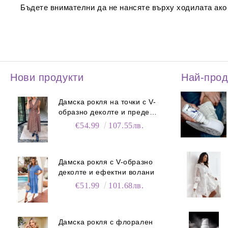
Бъдете внимателни да не нансяте върху ходилата ако т
Нови продукти
Най-про
Дамска рокля на точки с V-
образно деколте и преден
цип
€54.99
107.55лв.
Дамска рокля с V-образно
деколте и ефектни волани
€51.99
101.68лв.
Дамска рокля с флорален