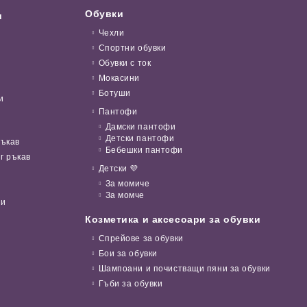
Обувки
и
Чехли
Спортни обувки
Обувки с ток
Мокасини
Ботуши
и
Пантофи
Дамски пантофи
Детски пантофи
ръкав
Бебешки пантофи
г ръкав
Детски 💜
За момиче
За момче
ни
Козметика и аксесоари за обувки
Спрейове за обувки
Бои за обувки
Шампоани и почистващи пяни за обувки
Гъби за обувки