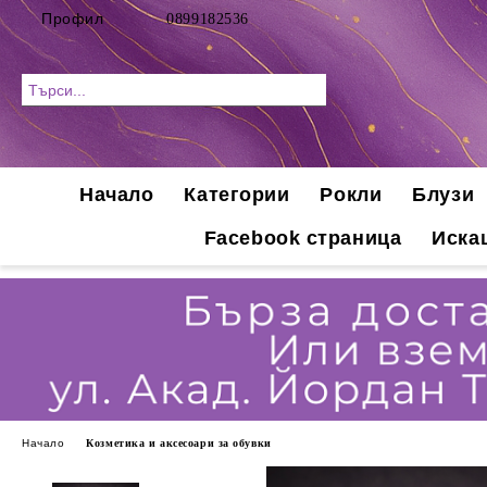
Профил
0899182536
Начало
Категории
Рокли
Блузи
Facebook страница
Иска
Начало
Козметика и аксесоари за обувки