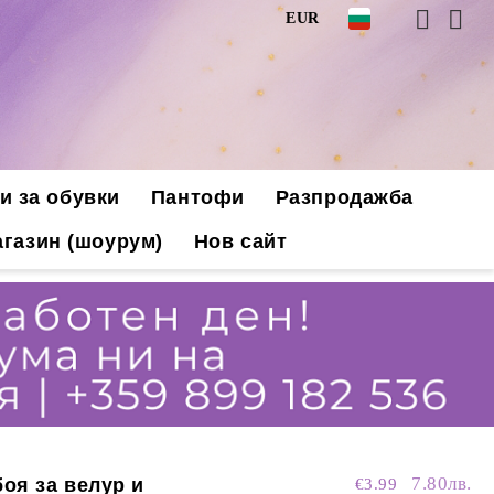
EUR
и за обувки
Пантофи
Разпродажба
газин (шоурум)
Нов сайт
7.80лв.
боя за велур и
€3.99