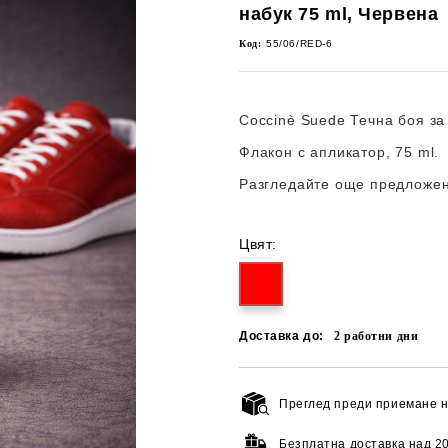
набук 75 ml, Червена
Код:
55/06/RED-6
Coccinè Suede Течна боя за
Флакон с апликатор, 75 ml
.
Разгледайте още предложе
Цвят:
Доставка до:
2
работни дни
Преглед преди приемане н
Безплатна доставка над
20