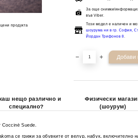
За още снимки/информация
във Viber.
Този модел е наличен и мо
цени продукта
шоурума ни в гр. София, Ст
Йордан Трифонов 8
.
каш нещо различно и
Физически магази
специално?
(шоурум)
т Coccinè Suede.
akoma се грижи за обувките от велур, набук, включително н