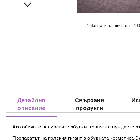
Next
Изпрати на приятел
О
Детайлно
Свързани
Ис
описание
продукти
Ако обичате велурените обувки, то вие се нуждаете о
Препаратът на полския гигант в обувната козметика D