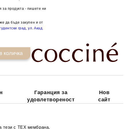
 за продукта - пишете ни
Добави в желани
же да бъде закупен и от
удентски град, ул. Акад.
н
Гаранция за
Нов
удовлетвореност
сайт
а тези с TEX мембрана.