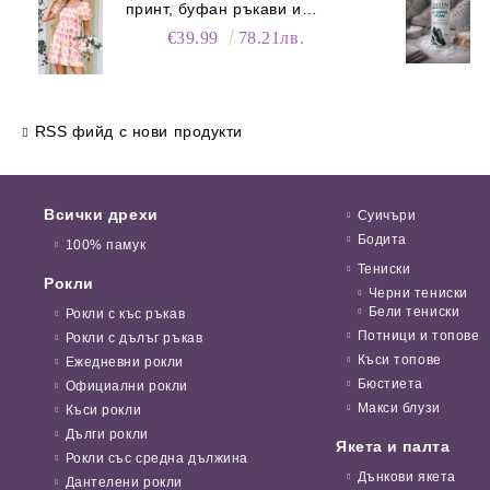
принт, буфан ръкави и
джобове
€39.99
78.21лв.
RSS фийд с нови продукти
Всички дрехи
Суичъри
Бодита
100% памук
Тениски
Рокли
Черни тениски
Бели тениски
Рокли с къс ръкав
Потници и топове
Рокли с дълъг ръкав
Къси топове
Ежедневни рокли
Бюстиета
Официални рокли
Макси блузи
Къси рокли
Дълги рокли
Якета и палта
Рокли със средна дължина
Дънкови якета
Дантелени рокли