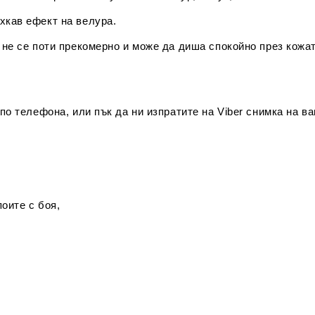
хкав ефект на велура.
т не се поти прекомерно и може да диша спокойно през кожат
 по телефона, или пък да ни изпратите на Viber снимка на в
оите с боя,