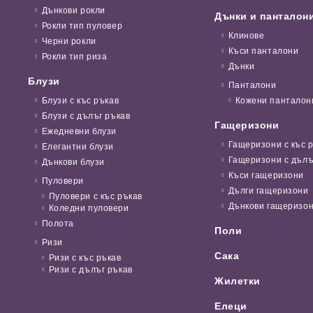
Дънкови рокли
Дънки и панталон
Рокли тип пуловер
Клинове
Черни рокли
Къси панталони
Рокли тип риза
Дънки
Блузи
Панталони
Блузи с къс ръкав
Кожени панталон
Блузи с дълъг ръкав
Гащеризони
Ежедневни блузи
Гащеризони с къс 
Елегантни блузи
Гащеризони с дълъ
Дънкови блузи
Къси гащеризони
Пуловери
Дълги гащеризони
Пуловери с къс ръкав
Дънкови гащеризо
Коледни пуловери
Полота
Поли
Ризи
Сака
Ризи с къс ръкав
Ризи с дълъг ръкав
Жилетки
Елеци