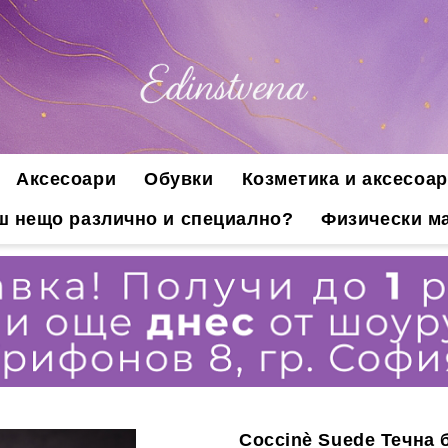
Аксесоари
Обувки
Козметика и аксесоар
ш нещо различно и специално?
Физически ма
Coccinè Suede Течна 