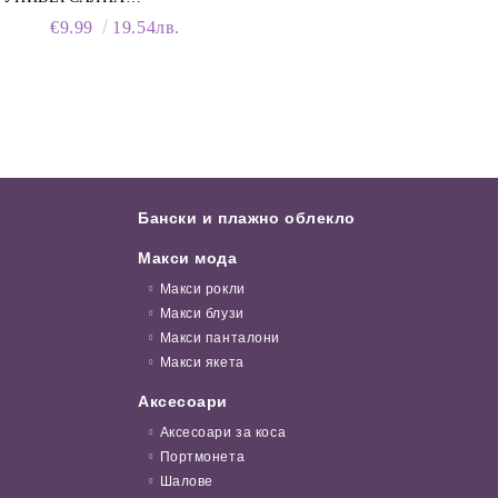
ПОЧИСТВАЩА ПЯНА ЗА
€9.99
19.54лв.
ОБУВКИ, 150 МЛ
Бански и плажно облекло
Макси мода
Макси рокли
Макси блузи
Макси панталони
Макси якета
Аксесоари
Аксесоари за коса
Портмонета
Шалове