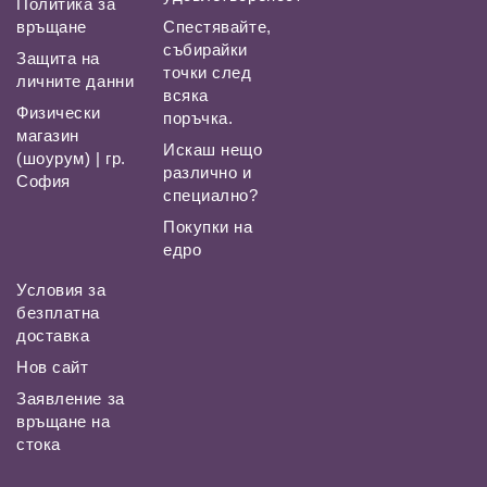
Политика за
връщане
Спестявайте,
събирайки
Защита на
точки след
личните данни
всяка
Физически
поръчка.
магазин
Искаш нещо
(шоурум) | гр.
различно и
София
специално?
Покупки на
едро
Условия за
безплатна
доставка
Нов сайт
Заявление за
връщане на
стока