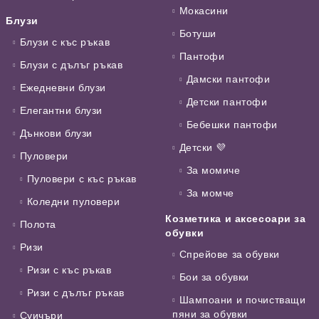
Мокасини
Блузи
Ботуши
Блузи с къс ръкав
Пантофи
Блузи с дълъг ръкав
Дамски пантофи
Ежедневни блузи
Детски пантофи
Елегантни блузи
Бебешки пантофи
Дънкови блузи
Детски 💜
Пуловери
За момиче
Пуловери с къс ръкав
За момче
Коледни пуловери
Козметика и аксесоари за
Полота
обувки
Ризи
Спрейове за обувки
Ризи с къс ръкав
Бои за обувки
Ризи с дълъг ръкав
Шампоани и почистващи
пяни за обувки
Суичъри