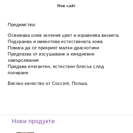
Нов сайт
Предимства:
Освежава олив зеления цвят и изравнява визията
Подхранва и омекотява естествената кожа
Помага да се прикрият малки драскотини
Предпазва от изсушаване и ежедневни
замърсявания
Придава елегантен, естествен блясък след
полиране
Високо качество от
Coccinè
, Полша.
Нови продукти