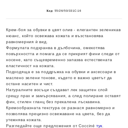
Код:
55/26/50/331C-16
Крем-боя за обувки в цвят олив - елегантен зеленикав
нюанс, който освежава кожата и възстановява
равномерния ѝ вид.
Формулата подхранва в дълбочина, омекотява
повърхността и помага да се прикрият фини следи от
носене, като същевременно запазва естествената
еластичност на кожата.
Подходяща е за поддръжка на обувки и аксесоари в
маслено зелени тонове, където е важно цветът да
остане наситен и чист.
Натуралните восъци създават лек защитен слой
срещу прах и замърсявания, а след полиране оставят
фин, стилен гланц без прекалена лъскавина.
Кремообразната текстура се разнася равномерно и
позволява прецизно освежаване на цвета, без да
утежнява кожата.
Разгледайте още предложения от
Cocciné
тук
.