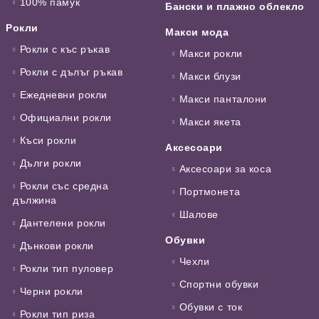
100% памук
Бански и плажно облекло
Рокли
Макси мода
Рокли с къс ръкав
Макси рокли
Рокли с дълъг ръкав
Макси блузи
Ежедневни рокли
Макси панталони
Официални рокли
Макси якета
Къси рокли
Аксесоари
Дълги рокли
Аксесоари за коса
Рокли със средна
Портмонета
дължина
Шалове
Дантелени рокли
Обувки
Дънкови рокли
Чехли
Рокли тип пуловер
Спортни обувки
Черни рокли
Обувки с ток
Рокли тип риза