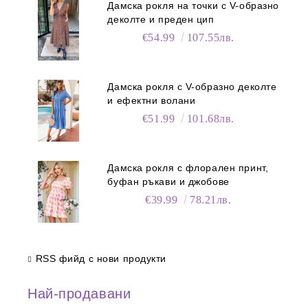
Дамска рокля на точки с V-образно
деколте и преден цип
€54.99
107.55лв.
Дамска рокля с V-образно деколте
и ефектни волани
€51.99
101.68лв.
Дамска рокля с флорален принт,
буфан ръкави и джобове
€39.99
78.21лв.
RSS фийд с нови продукти
Най-продавани