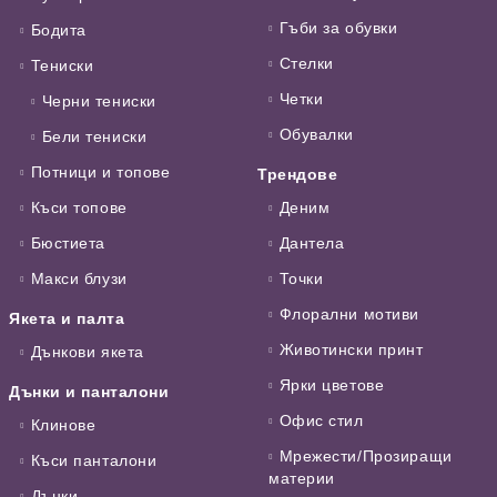
Гъби за обувки
Бодита
Стелки
Тениски
Четки
Черни тениски
Обувалки
Бели тениски
Потници и топове
Трендове
Къси топове
Деним
Бюстиета
Дантела
Макси блузи
Точки
Флорални мотиви
Якета и палта
Животински принт
Дънкови якета
Ярки цветове
Дънки и панталони
Офис стил
Клинове
Мрежести/Прозиращи
Къси панталони
материи
Дънки