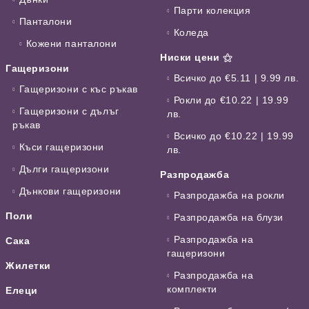
Парти колекция
Панталони
Коледа
Кожени панталони
Ниски цени ⚝
Гащеризони
Всичко до €5.11 | 9.99 лв.
Гащеризони с къс ръкав
Рокли до €10.22 | 19.99
Гащеризони с дълъг
лв.
ръкав
Всичко до €10.22 | 19.99
Къси гащеризони
лв.
Дълги гащеризони
Разпродажба
Дънкови гащеризони
Разпродажба на рокли
Поли
Разпродажба на блузи
Разпродажба на
Сака
гащеризони
Жилетки
Разпродажба на
комплекти
Елеци