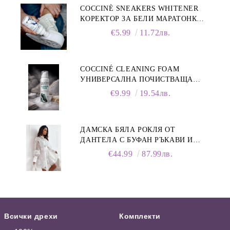
COCCINÈ SNEAKERS WHITENER
КОРЕКТОР ЗА БЕЛИ МАРАТОНКИ,
75 ML
€5.99
11.72лв.
COCCINÉ CLEANING FOAM
УНИВЕРСАЛНА ПОЧИСТВАЩА
ПЯНА ЗА ОБУВКИ, 150 МЛ
€9.99
19.54лв.
ДАМСКА БЯЛА РОКЛЯ ОТ
ДАНТЕЛА С БУФАН РЪКАВИ И
ЯКА
€44.99
87.99лв.
Всички дрехи
Комплекти