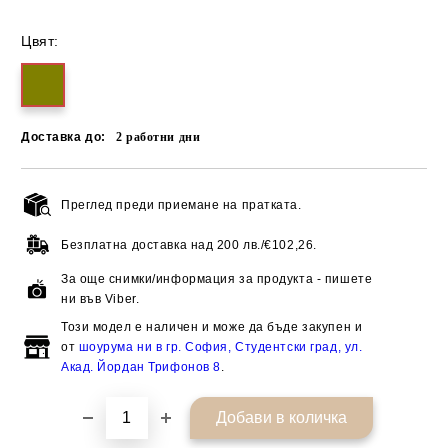
Цвят:
Доставка до:
2
работни дни
Преглед преди приемане на пратката.
Добави в желани
Безплатна доставка над
200 лв./€102,26.
За още снимки/информация за продукта - пишете
ни във Viber.
Този модел е наличен и може да бъде закупен и
от
шоурума ни в гр. София, Студентски град, ул.
Акад. Йордан Трифонов 8
.