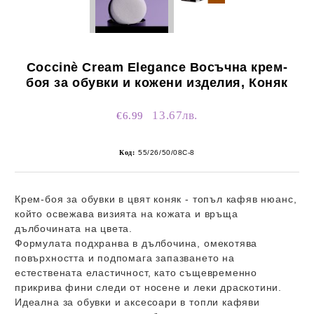
Coccinè Cream Elegance Восъчна крем-
боя за обувки и кожени изделия, Коняк
13.67лв.
€6.99
Код:
55/26/50/08C-8
Крем-боя за обувки в цвят коняк - топъл кафяв нюанс,
който освежава визията на кожата и връща
дълбочината на цвета.
Формулата подхранва в дълбочина, омекотява
повърхността и подпомага запазването на
естествената еластичност, като същевременно
прикрива фини следи от носене и леки драскотини.
Идеална за обувки и аксесоари в топли кафяви