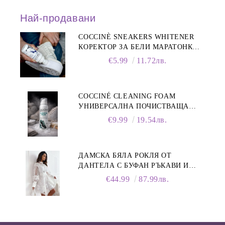
Най-продавани
COCCINÈ SNEAKERS WHITENER
КОРЕКТОР ЗА БЕЛИ МАРАТОНКИ,
75 ML
€5.99
11.72лв.
COCCINÉ CLEANING FOAM
УНИВЕРСАЛНА ПОЧИСТВАЩА
ПЯНА ЗА ОБУВКИ, 150 МЛ
€9.99
19.54лв.
ДАМСКА БЯЛА РОКЛЯ ОТ
ДАНТЕЛА С БУФАН РЪКАВИ И
ЯКА
€44.99
87.99лв.