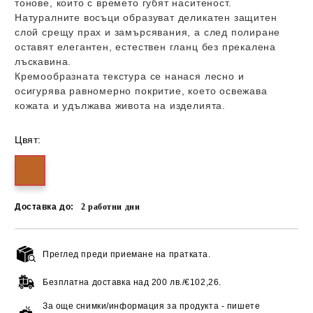
тонове, които с времето губят наситеност.
Натуралните восъци образуват деликатен защитен
слой срещу прах и замърсявания, а след полиране
оставят елегантен, естествен гланц без прекалена
лъскавина.
Кремообразната текстура се нанася лесно и
осигурява равномерно покритие, което освежава
кожата и удължава живота на изделията.
Цвят:
Доставка до:
2
работни дни
Преглед преди приемане на пратката.
Добави в желани
Безплатна доставка над
200 лв./€102,26.
За още снимки/информация за продукта - пишете