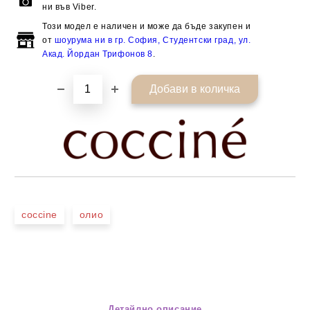
ни във Viber.
Този модел е наличен и може да бъде закупен и
от
шоурума ни в гр. София, Студентски град, ул.
Акад. Йордан Трифонов 8
.
coccine
олио
Детайлно описание