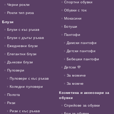
Спортни обувки
Черни рокли
Обувки с ток
Рокли тип риза
Мокасини
Блузи
Ботуши
Блузи с къс ръкав
Пантофи
Блузи с дълъг ръкав
Дамски пантофи
Ежедневни блузи
Детски пантофи
Елегантни блузи
Бебешки пантофи
Дънкови блузи
Детски 💜
Пуловери
За момиче
Пуловери с къс ръкав
За момче
Коледни пуловери
Козметика и аксесоари за
Полота
обувки
Ризи
Спрейове за обувки
Ризи с къс ръкав
Бои за обувки