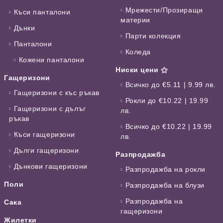
Мрежести/Прозиращи
Къси панталони
материи
Дънки
Парти колекция
Панталони
Коледа
Кожени панталони
Ниски цени ⚝
Гащеризони
Всичко до €5.11 | 9.99 лв.
Гащеризони с къс ръкав
Рокли до €10.22 | 19.99
Гащеризони с дълъг
лв.
ръкав
Всичко до €10.22 | 19.99
Къси гащеризони
лв.
Дълги гащеризони
Разпродажба
Дънкови гащеризони
Разпродажба на рокли
Поли
Разпродажба на блузи
Разпродажба на
Сака
гащеризони
Жилетки