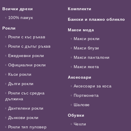
Всички дрехи
Комплекти
100% памук
Бански и плажно облекло
Рокли
Макси мода
Рокли с къс ръкав
Макси рокли
Рокли с дълъг ръкав
Макси блузи
Ежедневни рокли
Макси панталони
Официални рокли
Макси якета
Къси рокли
Аксесоари
Дълги рокли
Аксесоари за коса
Рокли със средна
Портмонета
дължина
Шалове
Дантелени рокли
Обувки
Дънкови рокли
Чехли
Рокли тип пуловер