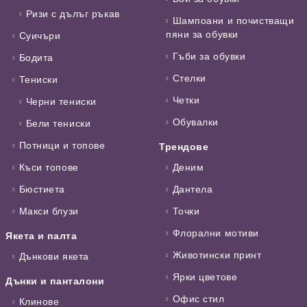
Ризи с дълъг ръкав
Шампоани и почистващи
пяни за обувки
Суичъри
Гъби за обувки
Бодита
Стелки
Тениски
Четки
Черни тениски
Обувалки
Бели тениски
Потници и топове
Трендове
Къси топове
Деним
Бюстиета
Дантела
Макси блузи
Точки
Флорални мотиви
Якета и палта
Животински принт
Дънкови якета
Ярки цветове
Дънки и панталони
Офис стил
Клинове