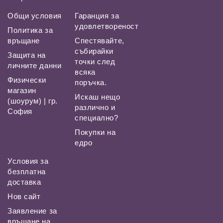
Общи условия
Гаранция за
удовлетвореност
Политика за
връщане
Спестявайте,
събирайки
Защита на
точки след
личните данни
всяка
Физически
поръчка.
магазин
Искаш нещо
(шоурум) | гр.
различно и
София
специално?
Покупки на
едро
Условия за
безплатна
доставка
Нов сайт
Заявление за
връщане на