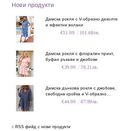
Нови продукти
Дамска рокля с V-образно деколте
и ефектни волани
€51.99
101.68лв.
Дамска рокля с флорален принт,
буфан ръкави и джобове
€39.99
78.21лв.
Дамска дънкова рокля с джобове,
свободна кройка и V-образно
деколте
€44.99
87.99лв.
RSS фийд с нови продукти