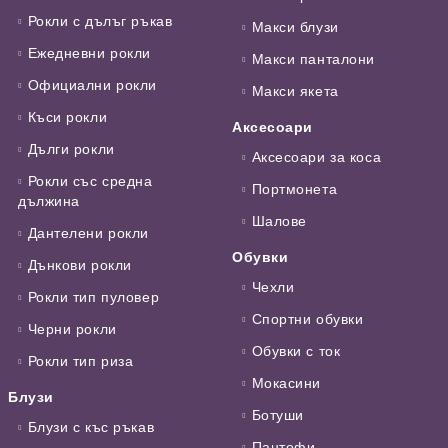
Рокли с дълъг ръкав
Макси блузи
Ежедневни рокли
Макси панталони
Официални рокли
Макси якета
Къси рокли
Аксесоари
Дълги рокли
Аксесоари за коса
Рокли със средна
Портмонета
дължина
Шалове
Дантелени рокли
Обувки
Дънкови рокли
Чехли
Рокли тип пуловер
Спортни обувки
Черни рокли
Обувки с ток
Рокли тип риза
Мокасини
Блузи
Ботуши
Блузи с къс ръкав
Пантофи