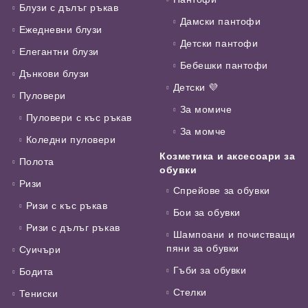
Блузи с дълъг ръкав
Дамски пантофи
Ежедневни блузи
Детски пантофи
Елегантни блузи
Бебешки пантофи
Дънкови блузи
Детски 💜
Пуловери
За момиче
Пуловери с къс ръкав
За момче
Коледни пуловери
Козметика и аксесоари за
Полота
обувки
Ризи
Спрейове за обувки
Ризи с къс ръкав
Бои за обувки
Ризи с дълъг ръкав
Шампоани и почистващи
пяни за обувки
Суичъри
Гъби за обувки
Бодита
Стелки
Тениски