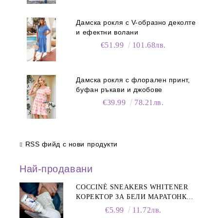
Дамска рокля с V-образно деколте
и ефектни волани
€51.99
101.68лв.
Дамска рокля с флорален принт,
буфан ръкави и джобове
€39.99
78.21лв.
RSS фийд с нови продукти
Най-продавани
COCCINÈ SNEAKERS WHITENER
КОРЕКТОР ЗА БЕЛИ МАРАТОНКИ,
75 ML
€5.99
11.72лв.