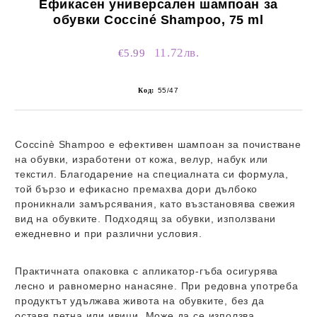
Ефикасен универсален шампоан за
обувки Cocciné Shampoo, 75 ml
11.72лв.
€5.99
Код:
55/47
Coccinè Shampoo
е ефективен шампоан за почистване
на обувки, изработени от кожа, велур, набук или
текстил. Благодарение на специалната си формула,
той бързо и ефикасно премахва дори дълбоко
проникнали замърсявания, като възстановява свежия
вид на обувките. Подходящ за обувки, използвани
ежедневно и при различни условия.
Практичната опаковка с апликатор-гъба осигурява
лесно и равномерно нанасяне. При редовна употреба
продуктът удължава живота на обувките, без да
оставя петна или ивици. Може да се използва