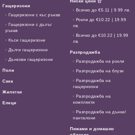
Ниски цени ⚝
Гащеризони
Всичко до €5.11 | 9.99 лв.
Гащеризони с къс ръкав
Рокли до €10.22 | 19.99
Гащеризони с дълъг
лв.
ръкав
Всичко до €10.22 | 19.99
Къси гащеризони
лв.
Дълги гащеризони
Разпродажба
Дънкови гащеризони
Разпродажба на рокли
Поли
Разпродажба на блузи
Разпродажба на
Сака
гащеризони
Жилетки
Разпродажба на
комплекти
Елеци
Разпродажба на дънки/
панталони
Пижами и домашно
облекло