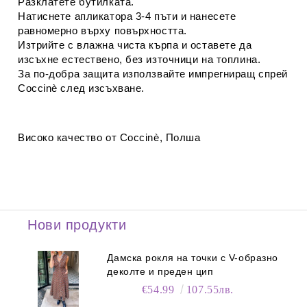
Разклатете бутилката.
Натиснете апликатора 3-4 пъти и нанесете
равномерно върху повърхността.
Изтрийте с влажна чиста кърпа и оставете да
изсъхне естествено, без източници на топлина.
За по-добра защита използвайте импрегниращ спрей
Coccinè
след изсъхване.
Високо качество от Coccinè, Полша
Нови продукти
Дамска рокля на точки с V-образно
деколте и преден цип
€54.99
107.55лв.