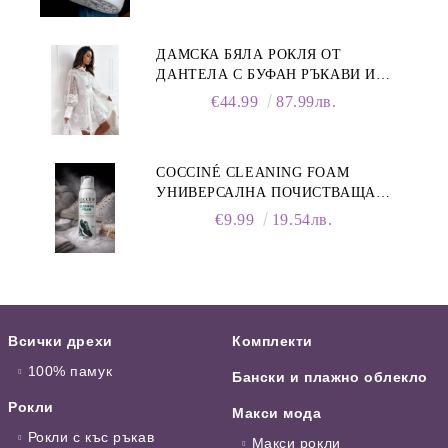
ДАМСКА БЯЛА РОКЛЯ ОТ
ДАНТЕЛА С БУФАН РЪКАВИ И
ЯКА
€44.99
87.99лв.
COCCINÉ CLEANING FOAM
УНИВЕРСАЛНА ПОЧИСТВАЩА
ПЯНА ЗА ОБУВКИ, 150 МЛ
€9.99
19.54лв.
Всички дрехи
Комплекти
100% памук
Бански и плажно облекло
Рокли
Макси мода
Рокли с къс ръкав
Макси рокли