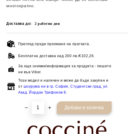
многократно.
Доставка до:
2
работни дни
Преглед преди приемане на пратката.
Добави в желани
Безплатна доставка над
200 лв./€102,26.
За още снимки/информация за продукта - пишете
ни във Viber.
Този модел е наличен и може да бъде закупен и
от
шоурума ни в гр. София, Студентски град, ул.
Акад. Йордан Трифонов 8
.