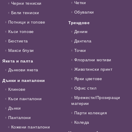
Четки
Черни тениски
Обувалки
Бели тениски
Потници и топове
Трендове
Къси топове
Деним
Бюстиета
Дантела
Макси блузи
Точки
Флорални мотиви
Якета и палта
Животински принт
Дънкови якета
Ярки цветове
Дънки и панталони
Офис стил
Клинове
Мрежести/Прозиращи
Къси панталони
материи
Дънки
Парти колекция
Панталони
Коледа
Кожени панталони