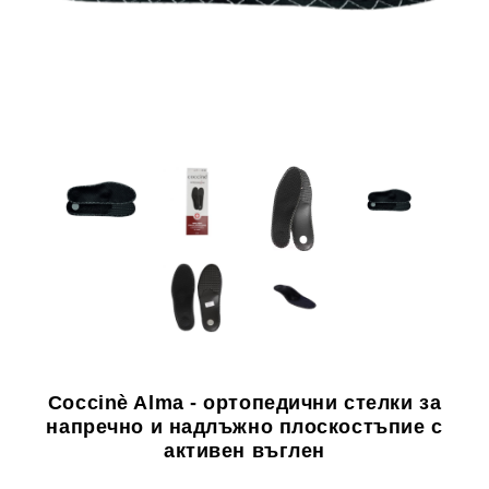
 специално?
урум)
Coccinè Alma - ортопедични стелки за
напречно и надлъжно плоскостъпие с
активен въглен