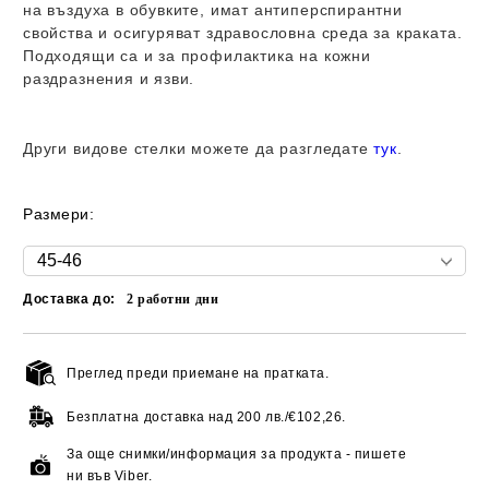
на въздуха в обувките, имат
антиперспирантни
свойства
и осигуряват здравословна среда за краката.
Подходящи са и за профилактика на кожни
раздразнения и язви.
Други видове стелки можете да разгледате
тук
.
Размери:
Доставка до:
2
работни дни
Преглед преди приемане на пратката.
Добави в желани
Безплатна доставка над
200 лв./€102,26.
За още снимки/информация за продукта - пишете
ни във Viber.