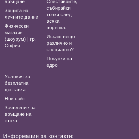
връщане
Спестявайте,
събирайки
Защита на
точки след
личните данни
всяка
Физически
поръчка.
магазин
Искаш нещо
(шоурум) | гр.
различно и
София
специално?
Покупки на
едро
Условия за
безплатна
доставка
Нов сайт
Заявление за
връщане на
стока
Информация за контакти: