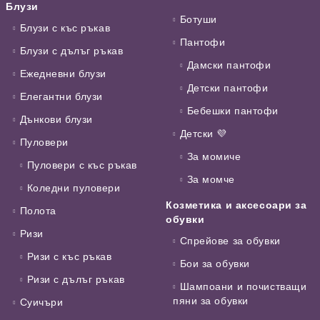
Блузи
Ботуши
Блузи с къс ръкав
Пантофи
Блузи с дълъг ръкав
Дамски пантофи
Ежедневни блузи
Детски пантофи
Елегантни блузи
Бебешки пантофи
Дънкови блузи
Детски 💜
Пуловери
За момиче
Пуловери с къс ръкав
За момче
Коледни пуловери
Козметика и аксесоари за
Полота
обувки
Ризи
Спрейове за обувки
Ризи с къс ръкав
Бои за обувки
Ризи с дълъг ръкав
Шампоани и почистващи
пяни за обувки
Суичъри