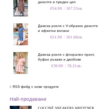
деколте и преден цип
€54.99
107.55лв.
Дамска рокля с V-образно деколте
и ефектни волани
€51.99
101.68лв.
Дамска рокля с флорален принт,
буфан ръкави и джобове
€39.99
78.21лв.
RSS фийд с нови продукти
Най-продавани
COCCINÈ SNEAKERS WHITENER