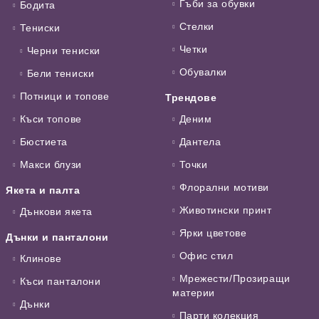
Гъби за обувки
Бодита
Стелки
Тениски
Четки
Черни тениски
Обувалки
Бели тениски
Потници и топове
Трендове
Къси топове
Деним
Бюстиета
Дантела
Макси блузи
Точки
Флорални мотиви
Якета и палта
Животински принт
Дънкови якета
Ярки цветове
Дънки и панталони
Офис стил
Клинове
Мрежести/Прозиращи
Къси панталони
материи
Дънки
Парти колекция