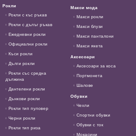
Рокли
Макси мода
Рокли с къс ръкав
Макси рокли
Рокли с дълъг ръкав
Макси блузи
Ежедневни рокли
Макси панталони
Официални рокли
Макси якета
Къси рокли
Аксесоари
Дълги рокли
Аксесоари за коса
Рокли със средна
Портмонета
дължина
Шалове
Дантелени рокли
Обувки
Дънкови рокли
Чехли
Рокли тип пуловер
Спортни обувки
Черни рокли
Обувки с ток
Рокли тип риза
Мокасини