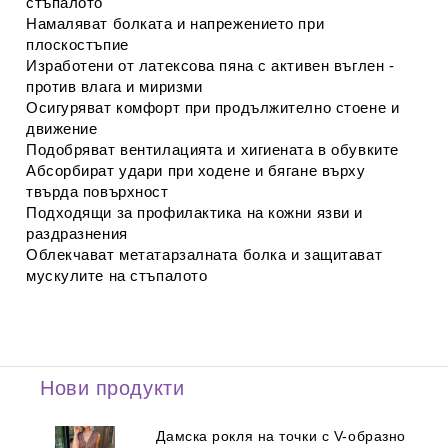
стъпалото
Намаляват болката и напрежението при
плоскостъпие
Изработени от латексова пяна с активен въглен -
против влага и миризми
Осигуряват комфорт при продължително стоене и
движение
Подобряват вентилацията и хигиената в обувките
Абсорбират удари при ходене и бягане върху
твърда повърхност
Подходящи за профилактика на кожни язви и
раздразнения
Облекчават метатарзалната болка и защитават
мускулите на стъпалото
Нови продукти
Дамска рокля на точки с V-образно