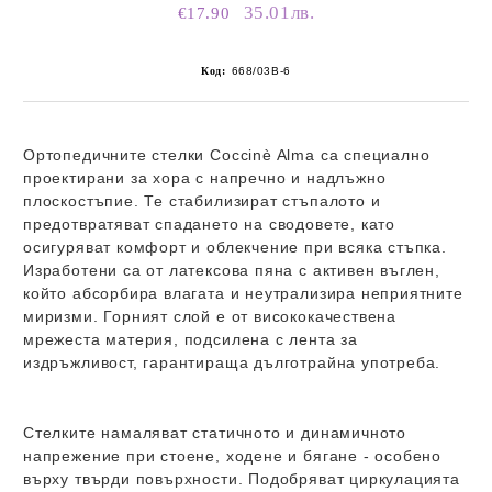
35.01лв.
€17.90
Код:
668/03B-6
Ортопедичните стелки
Coccinè Alma
са специално
проектирани за хора с напречно и надлъжно
плоскостъпие. Те стабилизират стъпалото и
предотвратяват спадането на сводовете, като
осигуряват комфорт и облекчение при всяка стъпка.
Изработени са от
латексова пяна с активен въглен
,
който абсорбира влагата и неутрализира неприятните
миризми. Горният слой е от
висококачествена
мрежеста материя
, подсилена с лента за
издръжливост, гарантираща дълготрайна употреба.
Стелките намаляват статичното и динамичното
напрежение при стоене, ходене и бягане - особено
върху твърди повърхности. Подобряват циркулацията