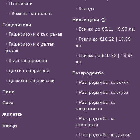
Панталони
Коледа
Кожени панталони
Ниски цени ⚝
Гащеризони
Всичко до €5.11 | 9.99 лв.
Гащеризони с къс ръкав
Рокли до €10.22 | 19.99
Гащеризони с дълъг
лв.
ръкав
Всичко до €10.22 | 19.99
Къси гащеризони
лв.
Дълги гащеризони
Разпродажба
Дънкови гащеризони
Разпродажба на рокли
Поли
Разпродажба на блузи
Разпродажба на
Сака
гащеризони
Жилетки
Разпродажба на
комплекти
Елеци
Разпродажба на дънки/