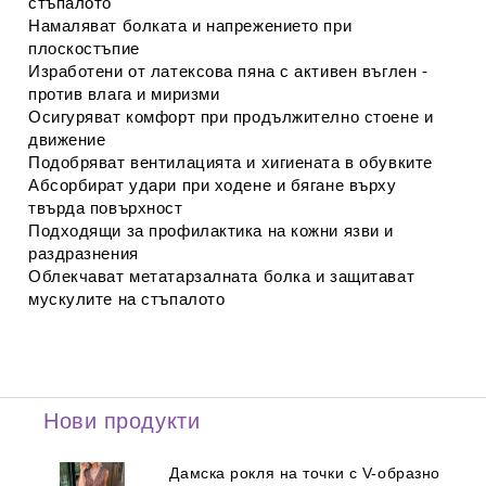
стъпалото
Намаляват болката и напрежението при
плоскостъпие
Изработени от латексова пяна с активен въглен -
против влага и миризми
Осигуряват комфорт при продължително стоене и
движение
Подобряват вентилацията и хигиената в обувките
Абсорбират удари при ходене и бягане върху
твърда повърхност
Подходящи за профилактика на кожни язви и
раздразнения
Облекчават метатарзалната болка и защитават
мускулите на стъпалото
Нови продукти
Дамска рокля на точки с V-образно