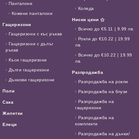
Панталони
Коледа
Кожени панталони
Ниски цени ⚝
Гащеризони
Всичко до €5.11 | 9.99 лв.
Гащеризони с къс ръкав
Рокли до €10.22 | 19.99
Гащеризони с дълъг
лв.
ръкав
Всичко до €10.22 | 19.99
Къси гащеризони
лв.
Дълги гащеризони
Разпродажба
Дънкови гащеризони
Разпродажба на рокли
Поли
Разпродажба на блузи
Разпродажба на
Сака
гащеризони
Жилетки
Разпродажба на
комплекти
Елеци
Разпродажба на дънки/