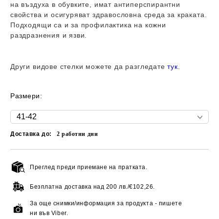
на въздуха в обувките, имат
антиперспирантни
свойства
и осигуряват здравословна среда за краката.
Подходящи са и за профилактика на кожни
раздразнения и язви.
Други видове стелки можете да разгледате
тук
.
Размери:
Доставка до:
2
работни дни
Преглед преди приемане на пратката.
Добави в желани
Безплатна доставка над
200 лв./€102,26.
За още снимки/информация за продукта - пишете
ни във Viber.