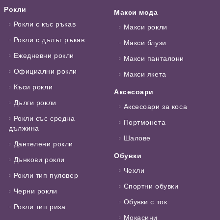
Рокли
Макси мода
Рокли с къс ръкав
Макси рокли
Рокли с дълъг ръкав
Макси блузи
Ежедневни рокли
Макси панталони
Официални рокли
Макси якета
Къси рокли
Аксесоари
Дълги рокли
Аксесоари за коса
Рокли със средна
Портмонета
дължина
Шалове
Дантелени рокли
Обувки
Дънкови рокли
Чехли
Рокли тип пуловер
Спортни обувки
Черни рокли
Обувки с ток
Рокли тип риза
Мокасини