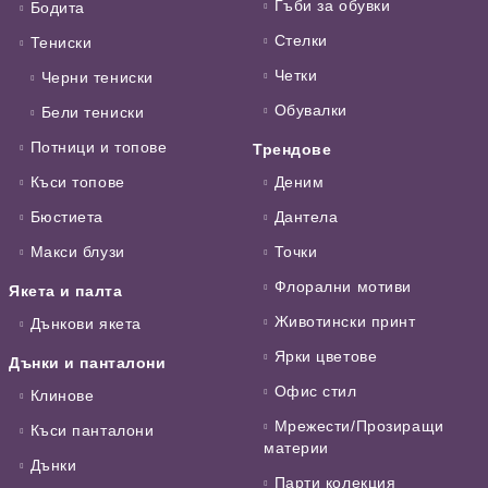
Гъби за обувки
Бодита
Стелки
Тениски
Четки
Черни тениски
Обувалки
Бели тениски
Потници и топове
Трендове
Къси топове
Деним
Бюстиета
Дантела
Макси блузи
Точки
Флорални мотиви
Якета и палта
Животински принт
Дънкови якета
Ярки цветове
Дънки и панталони
Офис стил
Клинове
Мрежести/Прозиращи
Къси панталони
материи
Дънки
Парти колекция