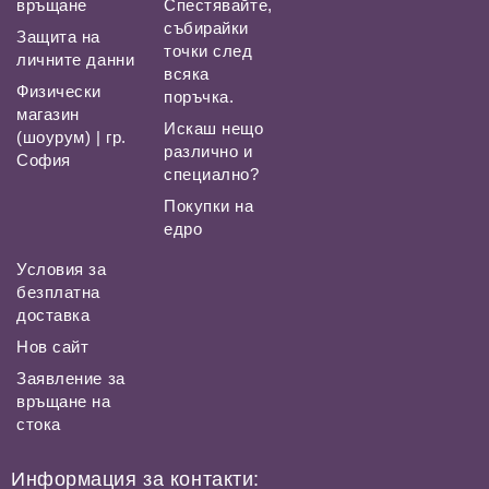
връщане
Спестявайте,
събирайки
Защита на
точки след
личните данни
всяка
Физически
поръчка.
магазин
Искаш нещо
(шоурум) | гр.
различно и
София
специално?
Покупки на
едро
Условия за
безплатна
доставка
Нов сайт
Заявление за
връщане на
стока
Информация за контакти: