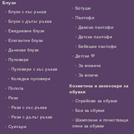
Блузи
Ботуши
Блузи с къс ръкав
Пантофи
Блузи с дълъг ръкав
Дамски пантофи
Ежедневни блузи
Детски пантофи
Елегантни блузи
Бебешки пантофи
Дънкови блузи
Детски 💜
Пуловери
За момиче
Пуловери с къс ръкав
За момче
Коледни пуловери
Козметика и аксесоари за
Полота
обувки
Ризи
Спрейове за обувки
Ризи с къс ръкав
Бои за обувки
Ризи с дълъг ръкав
Шампоани и почистващи
пяни за обувки
Суичъри