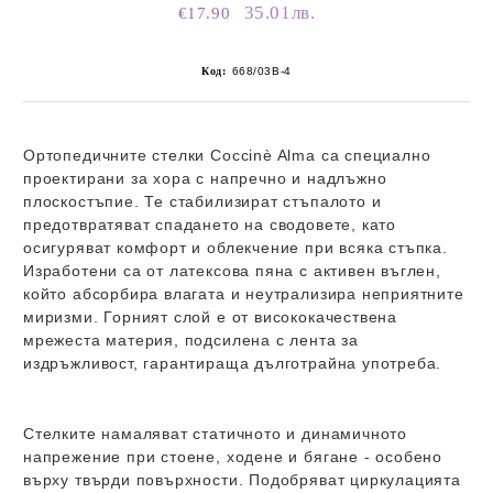
35.01лв.
€17.90
Код:
668/03B-4
Ортопедичните стелки
Coccinè Alma
са специално
проектирани за хора с напречно и надлъжно
плоскостъпие. Те стабилизират стъпалото и
предотвратяват спадането на сводовете, като
осигуряват комфорт и облекчение при всяка стъпка.
Изработени са от
латексова пяна с активен въглен
,
който абсорбира влагата и неутрализира неприятните
миризми. Горният слой е от
висококачествена
мрежеста материя
, подсилена с лента за
издръжливост, гарантираща дълготрайна употреба.
Стелките намаляват статичното и динамичното
напрежение при стоене, ходене и бягане - особено
върху твърди повърхности. Подобряват циркулацията