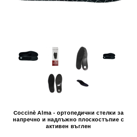
 специално?
урум)
Coccinè Alma - ортопедични стелки за
напречно и надлъжно плоскостъпие с
активен въглен