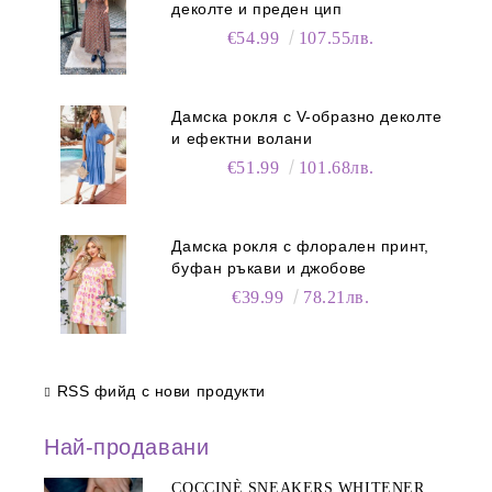
деколте и преден цип
€54.99
107.55лв.
Дамска рокля с V-образно деколте
и ефектни волани
€51.99
101.68лв.
Дамска рокля с флорален принт,
буфан ръкави и джобове
€39.99
78.21лв.
RSS фийд с нови продукти
Най-продавани
COCCINÈ SNEAKERS WHITENER