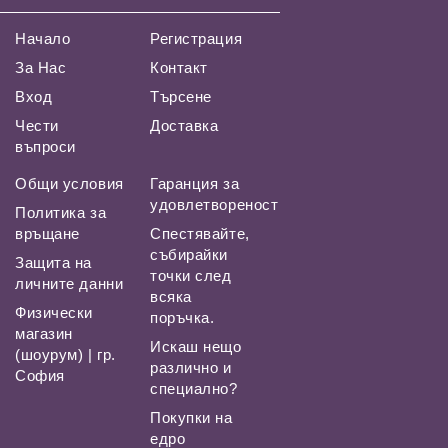
Начало
Регистрация
За Нас
Контакт
Вход
Търсене
Чести
Доставка
въпроси
Общи условия
Гаранция за
удовлетвореност
Политика за
връщане
Спестявайте,
събирайки
Защита на
точки след
личните данни
всяка
Физически
поръчка.
магазин
Искаш нещо
(шоурум) | гр.
различно и
София
специално?
Покупки на
едро