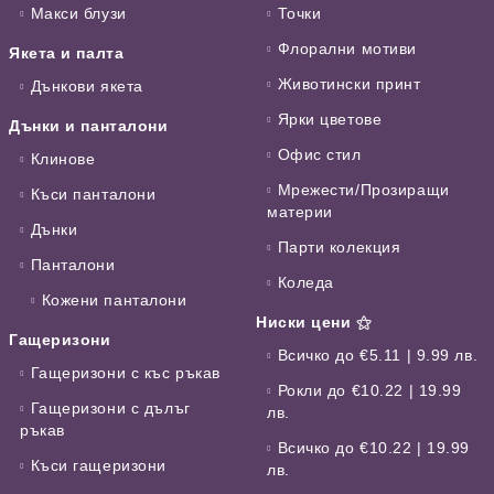
Макси блузи
Точки
Флорални мотиви
Якета и палта
Животински принт
Дънкови якета
Ярки цветове
Дънки и панталони
Офис стил
Клинове
Мрежести/Прозиращи
Къси панталони
материи
Дънки
Парти колекция
Панталони
Коледа
Кожени панталони
Ниски цени ⚝
Гащеризони
Всичко до €5.11 | 9.99 лв.
Гащеризони с къс ръкав
Рокли до €10.22 | 19.99
Гащеризони с дълъг
лв.
ръкав
Всичко до €10.22 | 19.99
Къси гащеризони
лв.