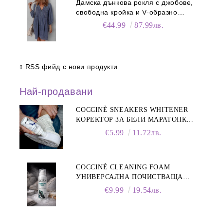
Дамска дънкова рокля с джобове,
свободна кройка и V-образно
деколте
€44.99
87.99лв.
RSS фийд с нови продукти
Най-продавани
COCCINÈ SNEAKERS WHITENER
КОРЕКТОР ЗА БЕЛИ МАРАТОНКИ,
75 ML
€5.99
11.72лв.
COCCINÉ CLEANING FOAM
УНИВЕРСАЛНА ПОЧИСТВАЩА
ПЯНА ЗА ОБУВКИ, 150 МЛ
€9.99
19.54лв.