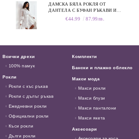
ДАМСКА БЯЛА РОКЛЯ ОТ
ДАНТЕЛА С БУФАН РЪКАВИ И
ЯКА
€44.99
87.99лв.
Всички дрехи
Комплекти
100% памук
Бански и плажно облекло
Рокли
Макси мода
Рокли с къс ръкав
Макси рокли
Рокли с дълъг ръкав
Макси блузи
Ежедневни рокли
Макси панталони
Официални рокли
Макси якета
Къси рокли
Аксесоари
Дълги рокли
Аксесоари за коса