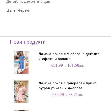
Детайли:
Деколте с цип
Цвят:
Черен
Нови продукти
Дамска рокля с V-образно деколте
и ефектни волани
€51.99
101.68лв.
Дамска рокля с флорален принт,
буфан ръкави и джобове
€39.99
78.21лв.