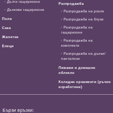
Дълги гащеризони
Разпродажба
Дънкови гащеризони
Разпродажба на рокли
Поли
Разпродажба на блузи
Разпродажба на
Сака
гащеризони
Жилетки
Разпродажба на
комплекти
Елеци
Разпродажба на дънки/
панталони
Пижами и домашно
облекло
Коледни орнаменти (ръчно
изработени)
Бързи връзки: