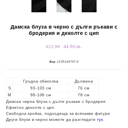
Дамска блуза в черно с дълги ръкави с
бродерия и деколте с цип
44.96лв.
€22.99
Код:
LC25110737-2
Гръдна обиколка
Дължина
S
93-103 см
76 см
M
98-108 см
78 см
Дамска черна блуза с дълги ръкави с бродерия.
Ефектно деколте с цип.
Свободна кройка, подходяща за всякакви фигури.
Други блузи в черно можете да разгледате
тук
.