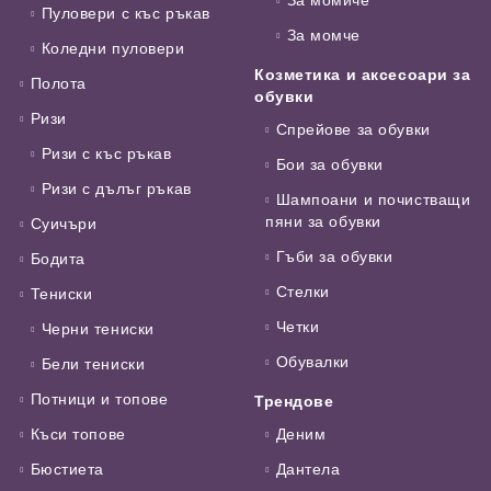
Пуловери с къс ръкав
За момче
Коледни пуловери
Козметика и аксесоари за
Полота
обувки
Ризи
Спрейове за обувки
Ризи с къс ръкав
Бои за обувки
Ризи с дълъг ръкав
Шампоани и почистващи
пяни за обувки
Суичъри
Гъби за обувки
Бодита
Стелки
Тениски
Четки
Черни тениски
Обувалки
Бели тениски
Потници и топове
Трендове
Къси топове
Деним
Бюстиета
Дантела