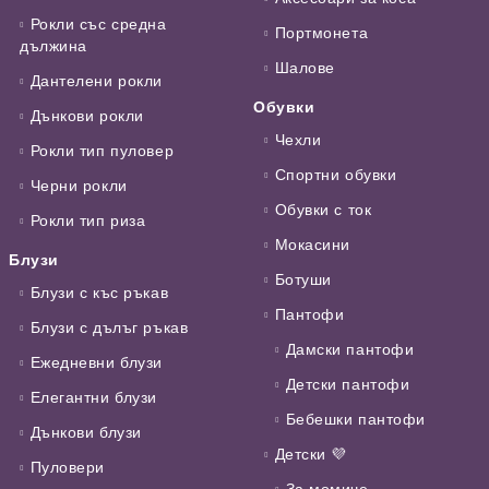
Рокли със средна
Портмонета
дължина
Шалове
Дантелени рокли
Обувки
Дънкови рокли
Чехли
Рокли тип пуловер
Спортни обувки
Черни рокли
Обувки с ток
Рокли тип риза
Мокасини
Блузи
Ботуши
Блузи с къс ръкав
Пантофи
Блузи с дълъг ръкав
Дамски пантофи
Ежедневни блузи
Детски пантофи
Елегантни блузи
Бебешки пантофи
Дънкови блузи
Детски 💜
Пуловери
За момиче