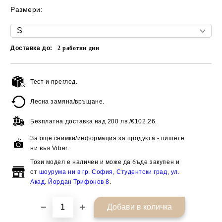
Размери:
Доставка до:
2
работни дни
Тест и преглед.
Добави в желани
Лесна замяна/връщане.
Безплатна доставка над
200 лв./€102,26.
За още снимки/информация за продукта - пишете
ни във Viber.
Този модел е наличен и може да бъде закупен и
от
шоурума ни в гр. София, Студентски град, ул.
Акад. Йордан Трифонов 8
.