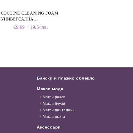
COCCINÉ CLEANING FOAM
УНИВЕРСАЛНА
ПОЧИСТВАЩА ПЯНА ЗА
€9.99
19.54лв.
ОБУВКИ, 150 МЛ
Бански и плажно облекло
Макси мода
Макси рокли
Макси блузи
Макси панталони
Макси якета
Аксесоари