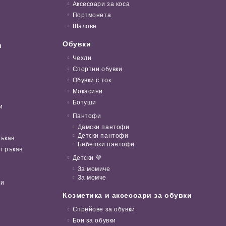
Аксесоари за коса
Портмонета
Шалове
Обувки
и
Чехли
Спортни обувки
Обувки с ток
Мокасини
Ботуши
и
Пантофи
Дамски пантофи
Детски пантофи
ръкав
Бебешки пантофи
г ръкав
Детски 💜
За момиче
За момче
ни
Козметика и аксесоари за обувки
Спрейове за обувки
Бои за обувки