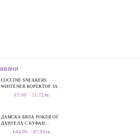
давани
COCCINÈ SNEAKERS
WHITENER КОРЕКТОР ЗА
БЕЛИ МАРАТОНКИ, 75 ML
€5.99
11.72лв.
ДАМСКА БЯЛА РОКЛЯ ОТ
ДАНТЕЛА С БУФАН
РЪКАВИ И ЯКА
€44.99
87.99лв.