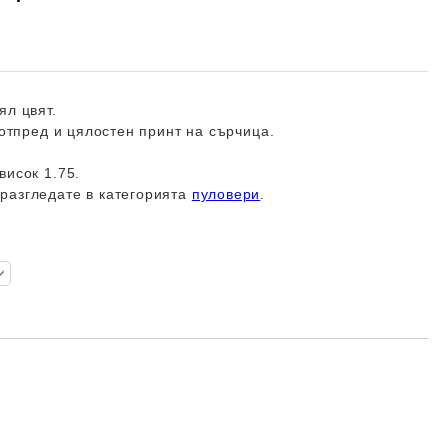
ял цвят.
 отпред и цялостен принт на сърчица.
висок 1.75.
разгледате в категорията
пуловери
.