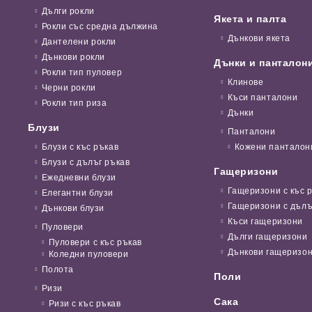
Дълги рокли
Якета и палта
Рокли със средна дължина
Дънкови якета
Дантелени рокли
Дънкови рокли
Дънки и панталон
Рокли тип пуловер
Клинове
Черни рокли
Къси панталони
Рокли тип риза
Дънки
Блузи
Панталони
Блузи с къс ръкав
Кожени панталон
Блузи с дълъг ръкав
Гащеризони
Ежедневни блузи
Гащеризони с къс 
Елегантни блузи
Гащеризони с дълъ
Дънкови блузи
Къси гащеризони
Пуловери
Дълги гащеризони
Пуловери с къс ръкав
Дънкови гащеризо
Коледни пуловери
Полота
Поли
Ризи
Сака
Ризи с къс ръкав