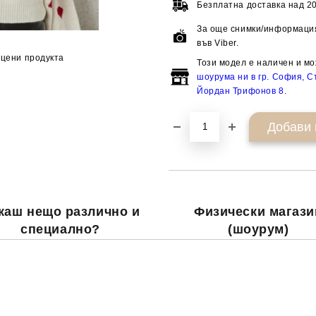
Безплатна доставка над
20
За още снимки/информация
във Viber.
цени продукта
Този модел е наличен и мо
шоурума ни в гр. София, Ст
Йордан Трифонов 8
.
каш нещо различно и
Физически магази
специално?
(шоурум)