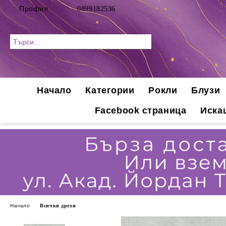
Профил
0899182536
Начало
Категории
Рокли
Блузи
Facebook страница
Иска
Начало
Всички дрехи