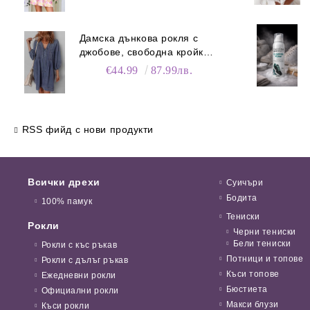
Дамска дънкова рокля с
джобове, свободна кройка и
V-образно деколте
€44.99
87.99лв.
RSS фийд с нови продукти
Всички дрехи
Суичъри
Бодита
100% памук
Тениски
Рокли
Черни тениски
Бели тениски
Рокли с къс ръкав
Потници и топове
Рокли с дълъг ръкав
Къси топове
Ежедневни рокли
Бюстиета
Официални рокли
Макси блузи
Къси рокли