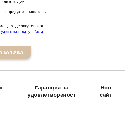
0 лв./€102,26.
Добави в желани
 за продукта - пишете ни
же да бъде закупен и от
удентски град, ул. Акад.
н
Гаранция за
Нов
удовлетвореност
сайт