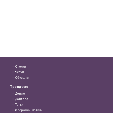
Стелки
Четки
Обувалки
Трендове
Деним
Дантела
Точки
Флорални мотиви