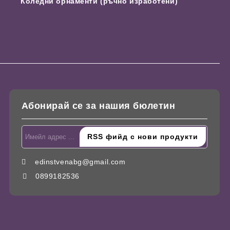
Коледни орнаменти (ръчно изработени)
Абонирай се за нашия бюлетин
edinstvenabg@gmail.com
0899182536