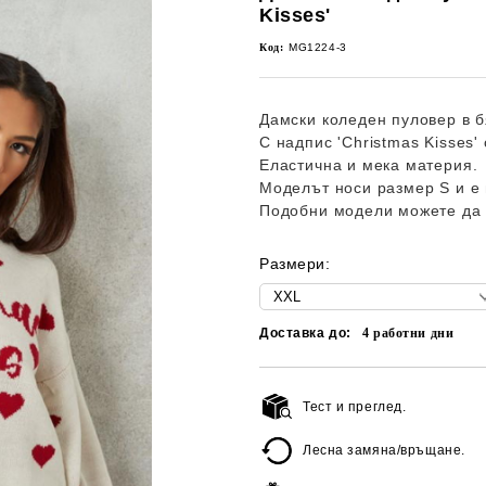
Kisses'
Код:
MG1224-3
Дамски коледен пуловер в б
С надпис 'Christmas Kisses'
Еластична и мека материя.
Моделът носи размер S и е 
Подобни модели можете да 
Размери:
Доставка до:
4
работни дни
Тест и преглед.
Лесна замяна/връщане.