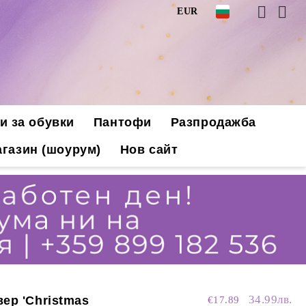
EUR
и за обувки
Пантофи
Разпродажба
газин (шоурум)
Нов сайт
34.99лв.
ер 'Christmas
€17.89