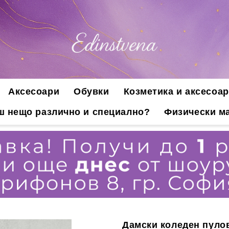
Аксесоари
Обувки
Козметика и аксесоар
ш нещо различно и специално?
Физически ма
Дамски коледен пулов