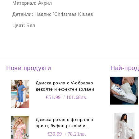
Материал:
Акрил
Детайли:
Надпис '
Christmas Kisses
'
Цвят:
Бял
Нови продукти
Най-про
Дамска рокля с V-образно
деколте и ефектни волани
€51.99
101.68лв.
Дамска рокля с флорален
принт, буфан ръкави и
джобове
€39.99
78.21лв.