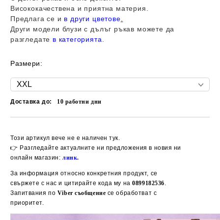
Висококачествена и приятна материя.
Предлага се и
в други цветове
.
Други модели блузи с дълъг ръкав можете да
разгледате
в категорията
.
Размери:
Доставка до:
10
работни дни
Добави в желани
Този артикул вече не е наличен тук.
👉 Разгледайте актуалните ни предложения в новия ни
онлайн магазин:
линк
.
За информация относно конкретния продукт, се
свържете с нас и цитирайте кода му на
0899182536
.
Запитвания по
Viber съобщение
се обработват с
приоритет.