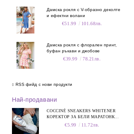
Дамска рокля с V-образно деколте
и ефектни волани
€51.99
101.68лв.
Дамска рокля с флорален принт,
буфан ръкави и джобове
€39.99
78.21лв.
RSS фийд с нови продукти
Най-продавани
COCCINÈ SNEAKERS WHITENER
КОРЕКТОР ЗА БЕЛИ МАРАТОНКИ,
75 ML
€5.99
11.72лв.