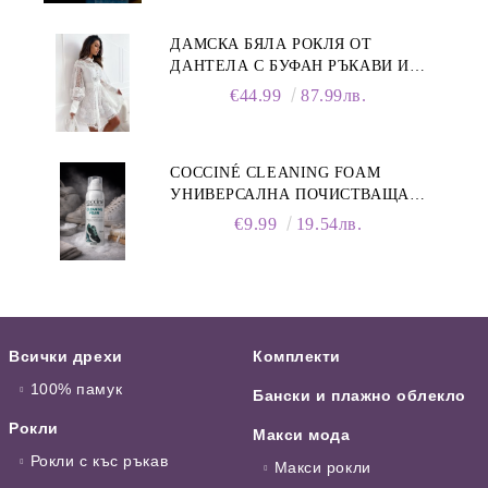
ДАМСКА БЯЛА РОКЛЯ ОТ
ДАНТЕЛА С БУФАН РЪКАВИ И
ЯКА
€44.99
87.99лв.
COCCINÉ CLEANING FOAM
УНИВЕРСАЛНА ПОЧИСТВАЩА
ПЯНА ЗА ОБУВКИ, 150 МЛ
€9.99
19.54лв.
Всички дрехи
Комплекти
100% памук
Бански и плажно облекло
Рокли
Макси мода
Рокли с къс ръкав
Макси рокли