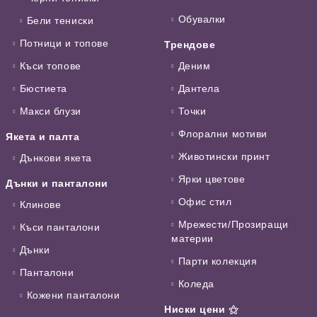
Обувалки
Бели тениски
Потници и топове
Трендове
Къси топове
Деним
Бюстиета
Дантела
Макси блузи
Точки
Флорални мотиви
Якета и палта
Животински принт
Дънкови якета
Ярки цветове
Дънки и панталони
Офис стил
Клинове
Мрежести/Прозиращи
Къси панталони
материи
Дънки
Парти колекция
Панталони
Коледа
Кожени панталони
Ниски цени ⚝