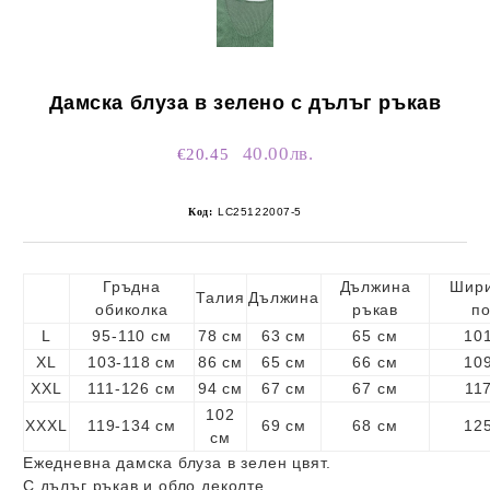
Дамска блуза в зелено с дълъг ръкав
40.00лв.
€20.45
Код:
LC25122007-5
Гръдна
Дължина
Шири
Талия
Дължина
обиколка
ръкав
по
L
95-110 см
78 см
63 см
65 см
10
XL
103-118 см
86 см
65 см
66 см
10
XXL
111-126 см
94 см
67 см
67 см
11
102
XXXL
119-134 см
69 см
68 см
12
см
Ежедневна дамска блуза в зелен цвят.
С дълъг ръкав и обло деколте.