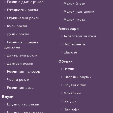
Рокли с дълъг ръкав
Макси блузи
Ежедневни рокли
Макси панталони
Официални рокли
Макси якета
Къси рокли
Аксесоари
Дълги рокли
Аксесоари за коса
Рокли със средна
Портмонета
дължина
Шалове
Дантелени рокли
Обувки
Дънкови рокли
Чехли
Рокли тип пуловер
Спортни обувки
Черни рокли
Обувки с ток
Рокли тип риза
Мокасини
Блузи
Ботуши
Блузи с къс ръкав
Пантофи
Блузи с дълъг ръкав