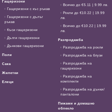
Гащеризони
Всичко до €5.11 | 9.99 лв.
Гащеризони с къс ръкав
Рокли до €10.22 | 19.99
Гащеризони с дълъг
лв.
ръкав
Всичко до €10.22 | 19.99
Къси гащеризони
лв.
Дълги гащеризони
Разпродажба
Дънкови гащеризони
Разпродажба на рокли
Поли
Разпродажба на блузи
Разпродажба на
Сака
гащеризони
Жилетки
Разпродажба на
комплекти
Елеци
Разпродажба на дънки/
панталони
Пижами и домашно
облекло