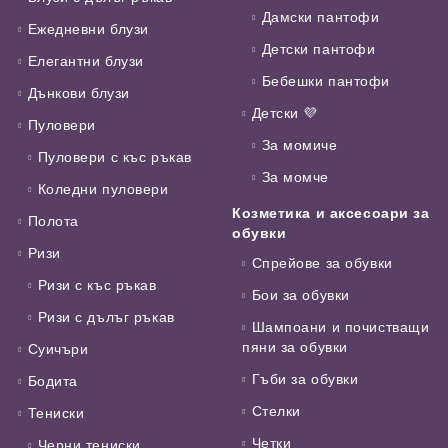
Дамски пантофи
Ежедневни блузи
Детски пантофи
Елегантни блузи
Бебешки пантофи
Дънкови блузи
Детски 💜
Пуловери
За момиче
Пуловери с къс ръкав
За момче
Коледни пуловери
Козметика и аксесоари за
Полота
обувки
Ризи
Спрейове за обувки
Ризи с къс ръкав
Бои за обувки
Ризи с дълъг ръкав
Шампоани и почистващи
пяни за обувки
Суичъри
Гъби за обувки
Бодита
Стелки
Тениски
Четки
Черни тениски