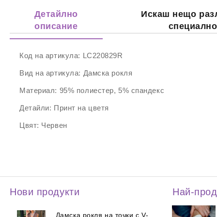
Детайлно
Искаш нещо раз
описание
специалн
Код на артикула:
LC220829R
Вид на артикула:
Дамска рокля
Материал:
95% полиестер, 5% спандекс
Детайли:
Принт на цветя
Цвят:
Червен
Нови продукти
Най-про
Дамска рокля на точки с V-