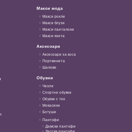
Макси мода
Макси рокли
Макси блузи
Макси панталони
Макси якета
Аксесоари
Аксесоари за коса
Портмонета
Шалове
Обувки
и
Чехли
Спортни обувки
Обувки с ток
Мокасини
Ботуши
и
Пантофи
Дамски пантофи
Детски пантофи