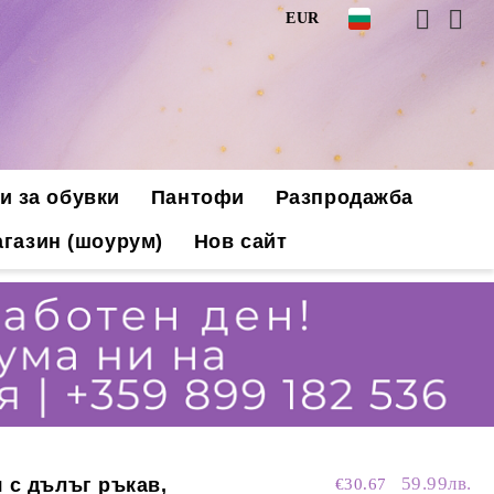
EUR
и за обувки
Пантофи
Разпродажба
газин (шоурум)
Нов сайт
59.99лв.
 с дълъг ръкав,
€30.67