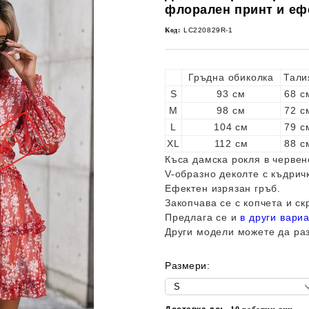
флорален принт и еф
Код:
LC220829R-1
Гръдна обиколка
Тали
S
93 см
68 с
M
98 см
72 с
L
104 см
79 с
XL
112 см
88 с
Къса дамска рокля в червен
V-образно деколте с къдрич
Ефектен изрязан гръб.
Закопчава се с копчета и ск
Предлага се и
в други вари
Други модели можете да ра
Размери: