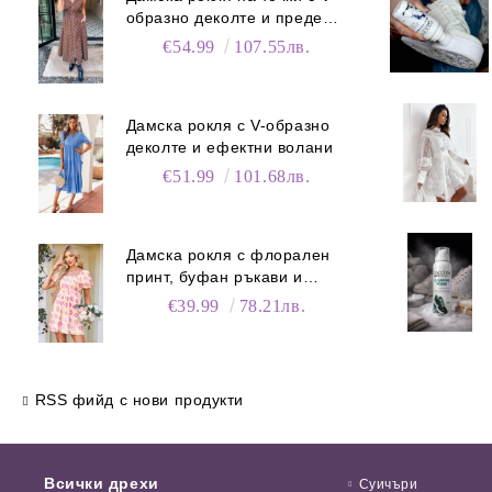
образно деколте и преден
цип
€54.99
107.55лв.
Дамска рокля с V-образно
деколте и ефектни волани
€51.99
101.68лв.
Дамска рокля с флорален
принт, буфан ръкави и
джобове
€39.99
78.21лв.
RSS фийд с нови продукти
Всички дрехи
Суичъри