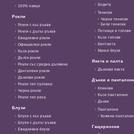
Бодита
100% памук
Тениски
Рокли
Черни тениски
Бели тениски
Рокли с къс ръкав
Потници и топове
Рокли с дълъг ръкав
Къси топове
Ежедневни рокли
Бюстиета
Официални рокли
Макси блузи
Къси рокли
Дълги рокли
Якета и палта
Рокли със средна дължина
Дънкови якета
Дантелени рокли
Дънкови рокли
Дънки и панталон
Рокли тип пуловер
Клинове
Черни рокли
Къси панталони
Рокли тип риза
Дънки
Блузи
Панталони
Блузи с къс ръкав
Кожени панталон
Блузи с дълъг ръкав
Гащеризони
Ежедневни блузи