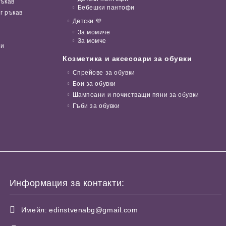
ръкав
Бебешки пантофи
г ръкав
Детски 💜
За момиче
За момче
ни
Козметика и аксесоари за обувки
Спрейове за обувки
Бои за обувки
Шампоани и почистващи пяни за обувки
Гъби за обувки
Информация за контакти:
Имейл:
edinstvenabg@gmail.com