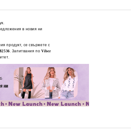
ук.
редложения в новия ни
ия продукт, се свържете с
82536
. Запитвания по
Viber
итет.
Добави в желани