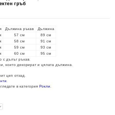
ектен гръб
я
Дължина ръкав
Дължина
м
57 см
89 см
м
58 см
91 см
м
59 см
93 см
м
60 см
95 см
о с дълъг ръкав.
ки, които декорират и цялата дължина.
рит цип отзад.
анти
.
згледате в категория
Рокли
.