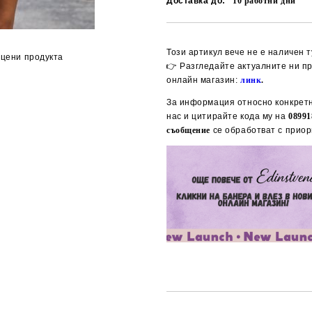
Доставка до:
10
работни дни
Този артикул вече не е наличен т
цени продукта
👉 Разгледайте актуалните ни п
онлайн магазин:
линк
.
За информация относно конкретн
нас и цитирайте кода му на
08991
съобщение
се обработват с приор