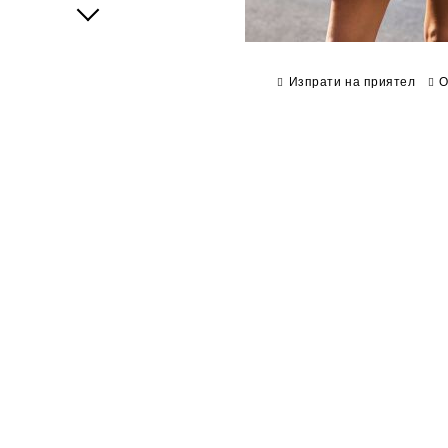
Next
Изпрати на приятел
О