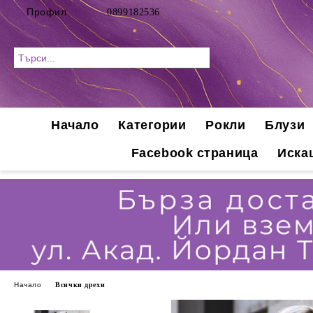
Профил
0899182536
Начало
Категории
Рокли
Блузи
Facebook страница
Иска
Начало
Всички дрехи