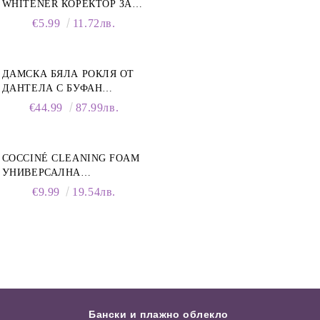
WHITENER КОРЕКТОР ЗА
БЕЛИ МАРАТОНКИ, 75 ML
€5.99
11.72лв.
ДАМСКА БЯЛА РОКЛЯ ОТ
ДАНТЕЛА С БУФАН
РЪКАВИ И ЯКА
€44.99
87.99лв.
COCCINÉ CLEANING FOAM
УНИВЕРСАЛНА
ПОЧИСТВАЩА ПЯНА ЗА
€9.99
19.54лв.
ОБУВКИ, 150 МЛ
Бански и плажно облекло