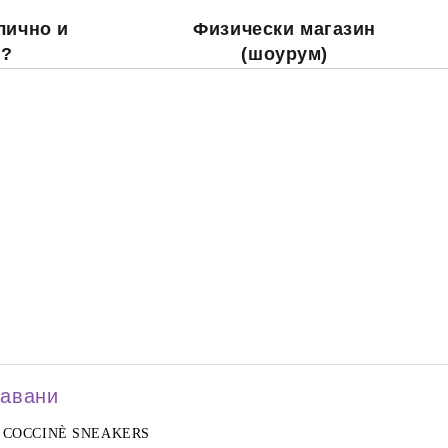
лично и
Физически магазин
о?
(шоурум)
давани
COCCINÈ SNEAKERS