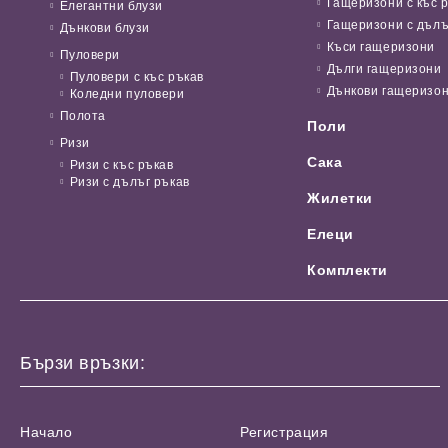
Гащеризони с къс 
Елегантни блузи
Гащеризони с дълъ
Дънкови блузи
Къси гащеризони
Пуловери
Дълги гащеризони
Пуловери с къс ръкав
Дънкови гащеризо
Коледни пуловери
Полота
Поли
Ризи
Сака
Ризи с къс ръкав
Ризи с дълъг ръкав
Жилетки
Елеци
Комплекти
Бързи връзки:
Начало
Регистрация