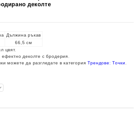
родирано деколте
на
Дължина ръкав
м
66,5 см
л цвят.
и ефектно деколте с бродерия.
чки можете да разгледате в категория
Трендове: Точки
.