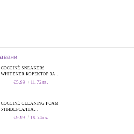
давани
COCCINÈ SNEAKERS
WHITENER КОРЕКТОР ЗА
БЕЛИ МАРАТОНКИ, 75 ML
€5.99
11.72лв.
COCCINÉ CLEANING FOAM
УНИВЕРСАЛНА
ПОЧИСТВАЩА ПЯНА ЗА
€9.99
19.54лв.
ОБУВКИ, 150 МЛ