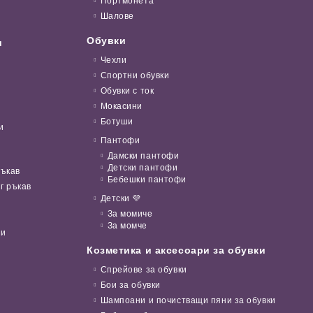
Портмонета
Шалове
Обувки
и
Чехли
Спортни обувки
Обувки с ток
Мокасини
Ботуши
и
Пантофи
Дамски пантофи
Детски пантофи
ръкав
Бебешки пантофи
г ръкав
Детски 💜
За момиче
За момче
ни
Козметика и аксесоари за обувки
Спрейове за обувки
Бои за обувки
Шампоани и почистващи пяни за обувки