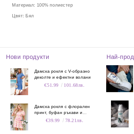
Материал:
100% полиестер
Цвят:
Бял
Нови продукти
Най-про
Дамска рокля с V-образно
деколте и ефектни волани
€51.99
101.68лв.
Дамска рокля с флорален
принт, буфан ръкави и
джобове
€39.99
78.21лв.