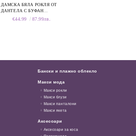
ДАМСКА БЯЛА РОКЛЯ ОТ
ДАНТЕЛА С БУФАН
РЪКАВИ И ЯКА
€44.99
87.99лв.
Бански и плажно облекло
Макси мода
Макси рокли
Макси блузи
Макси панталони
Макси якета
Аксесоари
Аксесоари за коса