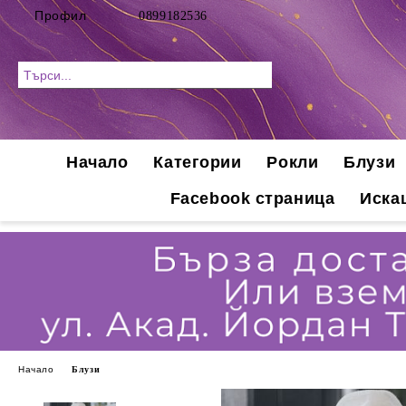
Профил
0899182536
Начало
Категории
Рокли
Блузи
Facebook страница
Иска
Начало
Блузи