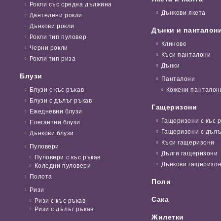
Рокли със средна дължина
Дънкови якета
Дантелени рокли
Дънкови рокли
Дънки и панталон
Рокли тип пуловер
Клинове
Черни рокли
Къси панталони
Рокли тип риза
Дънки
Блузи
Панталони
Блузи с къс ръкав
Кожени панталон
Блузи с дълъг ръкав
Гащеризони
Ежедневни блузи
Гащеризони с къс 
Елегантни блузи
Гащеризони с дълъ
Дънкови блузи
Къси гащеризони
Пуловери
Дълги гащеризони
Пуловери с къс ръкав
Дънкови гащеризо
Коледни пуловери
Полота
Поли
Ризи
Сака
Ризи с къс ръкав
Ризи с дълъг ръкав
Жилетки