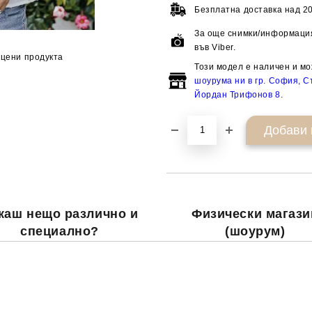
Безплатна доставка над
20
За още снимки/информация
във Viber.
цени продукта
Този модел е наличен и мо
шоурума ни в гр. София, Ст
Йордан Трифонов 8
.
каш нещо различно и
Физически магази
специално?
(шоурум)