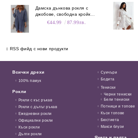
Дамска дънкова рокля с
джобове, свободна кройка и
V-образно деколте
€44.99
87.99лв.
RSS фийд с нови продукти
Всички дрехи
Суичъри
Бодита
100% памук
Тениски
Рокли
Черни тениски
Бели тениски
Рокли с къс ръкав
Потници и топове
Рокли с дълъг ръкав
Къси топове
Ежедневни рокли
Бюстиета
Официални рокли
Макси блузи
Къси рокли
Дълги рокли
Якета и палта