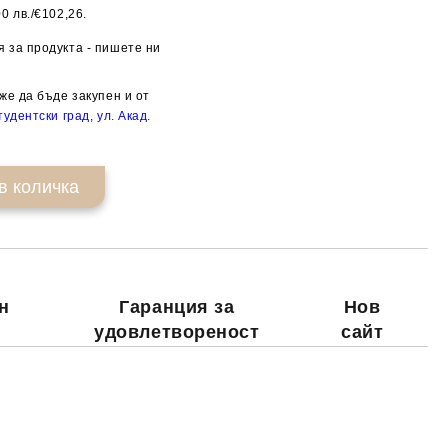
0 лв./€102,26.
Добави в желани
 за продукта - пишете ни
же да бъде закупен и от
удентски град, ул. Акад.
н
Гаранция за
Нов
удовлетвореност
сайт