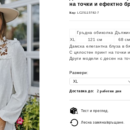
на точки и ефектно б
Код:
LC25115782-7
Гръдна обиколка
Дължи
XL
121 см
68 с
Дамска елегантна блуза в бя
С цялостен принт на точки 
Други модели с десен на то
Размери:
Доставка до:
2
работни дни
Тест и преглед.
Лесна замяна/връщане.