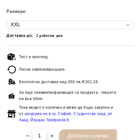
Размери:
Доставка до:
2
работни дни
Тест и преглед.
Добави в желани
Лесна замяна/връщане.
Безплатна доставка над
200 лв./€102,26.
За още снимки/информация за продукта - пишете
ни във Viber.
Този модел е наличен и може да бъде закупен и
от
шоурума ни в гр. София, Студентски град, ул.
Акад. Йордан Трифонов 8
.