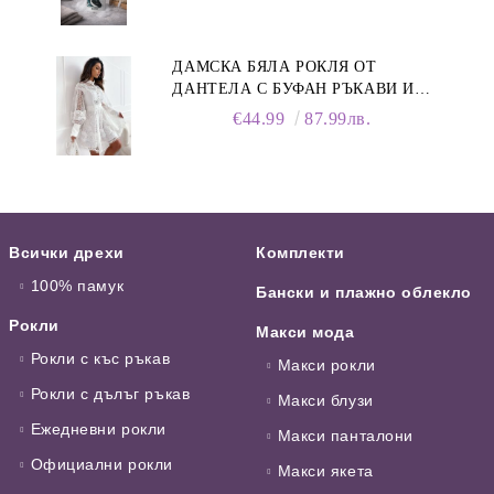
ДАМСКА БЯЛА РОКЛЯ ОТ
ДАНТЕЛА С БУФАН РЪКАВИ И
ЯКА
€44.99
87.99лв.
Всички дрехи
Комплекти
100% памук
Бански и плажно облекло
Рокли
Макси мода
Рокли с къс ръкав
Макси рокли
Рокли с дълъг ръкав
Макси блузи
Ежедневни рокли
Макси панталони
Официални рокли
Макси якета