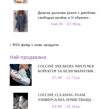
Дамска дънкова рокля с джобове,
свободна кройка и V-образно
деколте
€44.99
87.99лв.
RSS фийд с нови продукти
Най-продавани
COCCINÈ SNEAKERS WHITENER
КОРЕКТОР ЗА БЕЛИ МАРАТОНКИ,
75 ML
€5.99
11.72лв.
COCCINÉ CLEANING FOAM
УНИВЕРСАЛНА ПОЧИСТВАЩА
ПЯНА ЗА ОБУВКИ, 150 МЛ
€9.99
19.54лв.