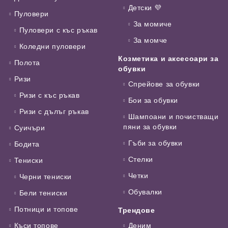
Детски 💜
Пуловери
За момиче
Пуловери с къс ръкав
За момче
Коледни пуловери
Козметика и аксесоари за
Полота
обувки
Ризи
Спрейове за обувки
Ризи с къс ръкав
Бои за обувки
Ризи с дълъг ръкав
Шампоани и почистващи
пяни за обувки
Суичъри
Гъби за обувки
Бодита
Стелки
Тениски
Четки
Черни тениски
Обувалки
Бели тениски
Потници и топове
Трендове
Къси топове
Деним