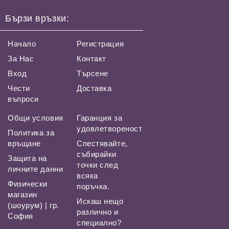
Бързи връзки:
Начало
Регистрация
За Нас
Контакт
Вход
Търсене
Чести
Доставка
въпроси
Общи условия
Гаранция за
удовлетвореност
Политика за
връщане
Спестявайте,
събирайки
Защита на
точки след
личните данни
всяка
Физически
поръчка.
магазин
Искаш нещо
(шоурум) | гр.
различно и
София
специално?