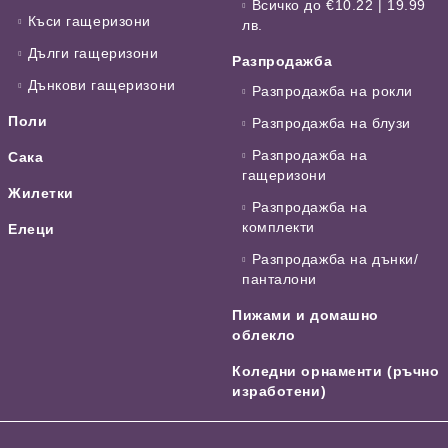
Всичко до €10.22 | 19.99
Къси гащеризони
лв.
Дълги гащеризони
Разпродажба
Дънкови гащеризони
Разпродажба на рокли
Поли
Разпродажба на блузи
Разпродажба на
Сака
гащеризони
Жилетки
Разпродажба на
комплекти
Елеци
Разпродажба на дънки/
панталони
Пижами и домашно
облекло
Коледни орнаменти (ръчно
изработени)