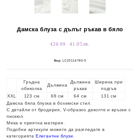
Дамска блуза с дълъг ръкав в бяло
41.05лв.
€20.99
Код:
LC25114780-5
Гръдна
Дължина
Ширина при
Дължина
обиколка
ръкав
подгъв
XXL
123 см
69 см
64 см
131 см
Дамска бяла блузка в бохемски стил.
С детайли от бродерия, V-образно деколте и връзки с
пискюл.
Мека и приятна материя.
Подобни артикули можете да разгледате в
категорията
Елегантни блузи
.