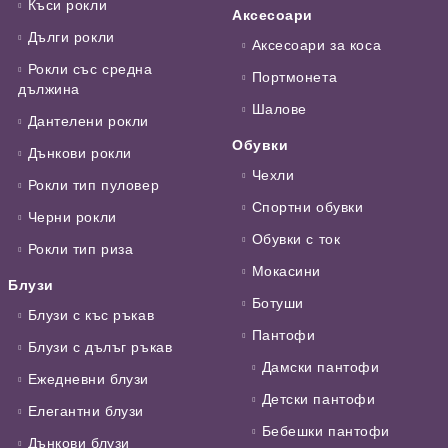
Къси рокли
Аксесоари
Дълги рокли
Аксесоари за коса
Рокли със средна
Портмонета
дължина
Шалове
Дантелени рокли
Обувки
Дънкови рокли
Чехли
Рокли тип пуловер
Спортни обувки
Черни рокли
Обувки с ток
Рокли тип риза
Мокасини
Блузи
Ботуши
Блузи с къс ръкав
Пантофи
Блузи с дълъг ръкав
Дамски пантофи
Ежедневни блузи
Детски пантофи
Елегантни блузи
Бебешки пантофи
Дънкови блузи