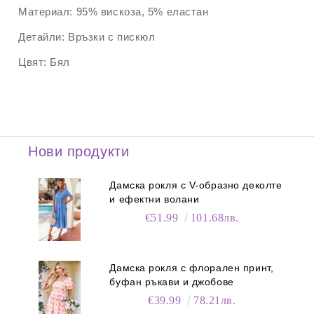
Материал:
95% вискоза, 5% еластан
Детайли:
Връзки с пискюл
Цвят:
Бял
Нови продукти
Дамска рокля с V-образно деколте
и ефектни волани
€51.99
101.68лв.
Дамска рокля с флорален принт,
буфан ръкави и джобове
€39.99
78.21лв.