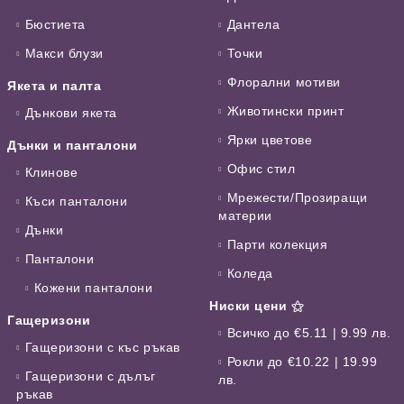
Бюстиета
Дантела
Макси блузи
Точки
Флорални мотиви
Якета и палта
Животински принт
Дънкови якета
Ярки цветове
Дънки и панталони
Офис стил
Клинове
Мрежести/Прозиращи
Къси панталони
материи
Дънки
Парти колекция
Панталони
Коледа
Кожени панталони
Ниски цени ⚝
Гащеризони
Всичко до €5.11 | 9.99 лв.
Гащеризони с къс ръкав
Рокли до €10.22 | 19.99
Гащеризони с дълъг
лв.
ръкав