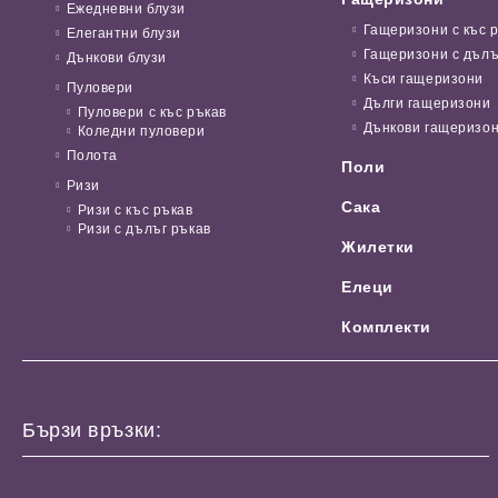
Ежедневни блузи
Гащеризони с къс 
Елегантни блузи
Гащеризони с дълъ
Дънкови блузи
Къси гащеризони
Пуловери
Дълги гащеризони
Пуловери с къс ръкав
Дънкови гащеризо
Коледни пуловери
Полота
Поли
Ризи
Сака
Ризи с къс ръкав
Ризи с дълъг ръкав
Жилетки
Елеци
Комплекти
Бързи връзки: