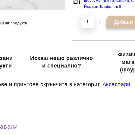
шоурума ни в гр. София, Ст
Йордан Трифонов 8
.
цени продукта
Физич
зани
Искаш нещо различно
мага
укти
и специално?
(шоу
ве и принтове скрънчита в категория
Аксесоари
.
давани