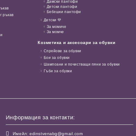
Дамски пантофи
Детски пантофи
ръкав
Бебешки пантофи
г ръкав
Детски 💜
За момиче
За момче
ни
Козметика и аксесоари за обувки
Спрейове за обувки
Бои за обувки
Шампоани и почистващи пяни за обувки
Гъби за обувки
Информация за контакти:
Имейл:
edinstvenabg@gmail.com