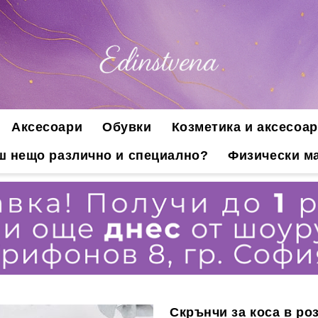
Аксесоари
Обувки
Козметика и аксесоар
ш нещо различно и специално?
Физически ма
Скрънчи за коса в роз