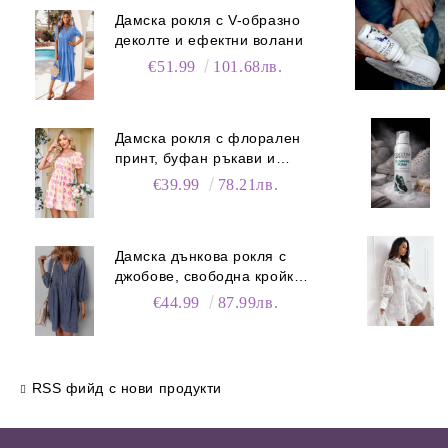
Дамска рокля с V-образно
деколте и ефектни волани
€51.99
101.68лв.
Дамска рокля с флорален
принт, буфан ръкави и
джобове
€39.99
78.21лв.
Дамска дънкова рокля с
джобове, свободна кройка и
V-образно деколте
€44.99
87.99лв.
RSS фийд с нови продукти