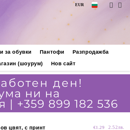
EUR
и за обувки
Пантофи
Разпродажба
газин (шоурум)
Нов сайт
2.52лв.
ов цвят, с принт
€1.29