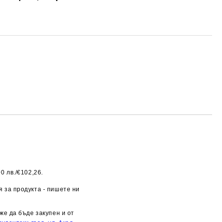
0 лв./€102,26.
Добави в желани
 за продукта - пишете ни
же да бъде закупен и от