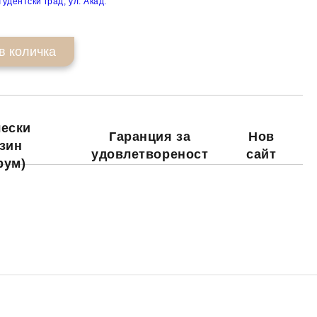
удентски град, ул. Акад.
ески
Гаранция за
Нов
зин
удовлетвореност
сайт
рум)