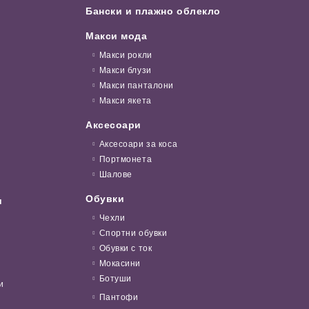
Бански и плажно облекло
Макси мода
Макси рокли
Макси блузи
Макси панталони
Макси якета
Аксесоари
Аксесоари за коса
Портмонета
Шалове
Обувки
и
Чехли
Спортни обувки
Обувки с ток
Мокасини
Ботуши
и
Пантофи