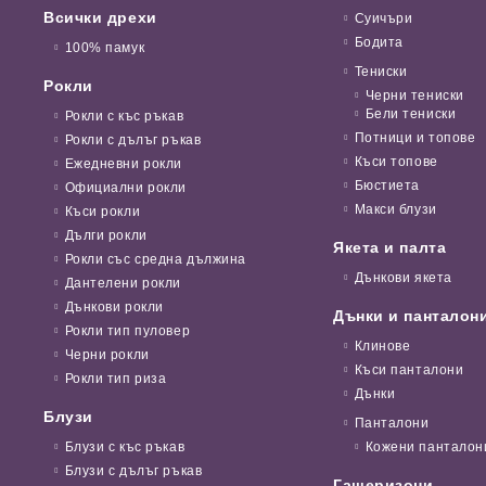
Всички дрехи
Суичъри
Бодита
100% памук
Тениски
Рокли
Черни тениски
Бели тениски
Рокли с къс ръкав
Потници и топове
Рокли с дълъг ръкав
Къси топове
Ежедневни рокли
Бюстиета
Официални рокли
Макси блузи
Къси рокли
Дълги рокли
Якета и палта
Рокли със средна дължина
Дънкови якета
Дантелени рокли
Дънкови рокли
Дънки и панталон
Рокли тип пуловер
Клинове
Черни рокли
Къси панталони
Рокли тип риза
Дънки
Блузи
Панталони
Блузи с къс ръкав
Кожени панталон
Блузи с дълъг ръкав
Гащеризони