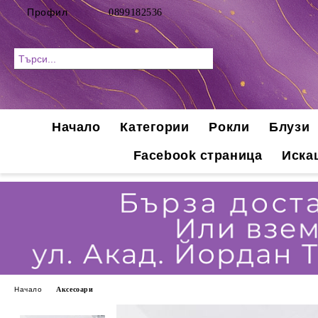
Профил
0899182536
Начало
Категории
Рокли
Блузи
Facebook страница
Иска
Начало
Аксесоари