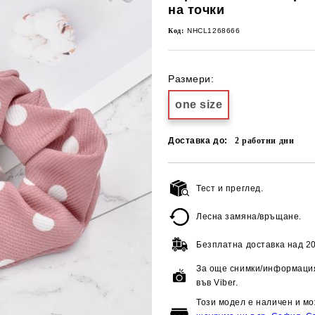
на точки
Код:
NHCL1268666
Размери:
one size
Доставка до:
2
работни дни
Тест и преглед.
Лесна замяна/връщане.
Безплатна доставка над
20
За още снимки/информация
във Viber.
Този модел е наличен и мо