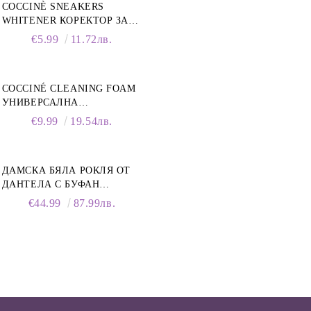
COCCINÈ SNEAKERS
WHITENER КОРЕКТОР ЗА
БЕЛИ МАРАТОНКИ, 75 ML
€5.99
11.72лв.
COCCINÉ CLEANING FOAM
УНИВЕРСАЛНА
ПОЧИСТВАЩА ПЯНА ЗА
€9.99
19.54лв.
ОБУВКИ, 150 МЛ
ДАМСКА БЯЛА РОКЛЯ ОТ
ДАНТЕЛА С БУФАН
РЪКАВИ И ЯКА
€44.99
87.99лв.