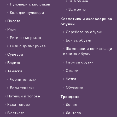
За момиче
Пуловери с къс ръкав
За момче
Коледни пуловери
Козметика и аксесоари за
Полота
обувки
Ризи
Спрейове за обувки
Ризи с къс ръкав
Бои за обувки
Ризи с дълъг ръкав
Шампоани и почистващи
пяни за обувки
Суичъри
Гъби за обувки
Бодита
Стелки
Тениски
Четки
Черни тениски
Обувалки
Бели тениски
Потници и топове
Трендове
Къси топове
Деним
Бюстиета
Дантела