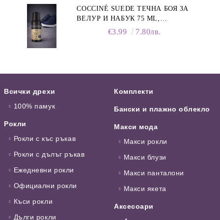
COCCINÈ SUEDE ТЕЧНА БОЯ ЗА
ВЕЛУР И НАБУК 75 ML,
ТЪМНОСИНЯ
€3.99
7.80лв.
Всички дрехи
Комплекти
100% памук
Бански и плажно облекло
Рокли
Макси мода
Рокли с къс ръкав
Макси рокли
Рокли с дълъг ръкав
Макси блузи
Ежедневни рокли
Макси панталони
Официални рокли
Макси якета
Къси рокли
Аксесоари
Дълги рокли