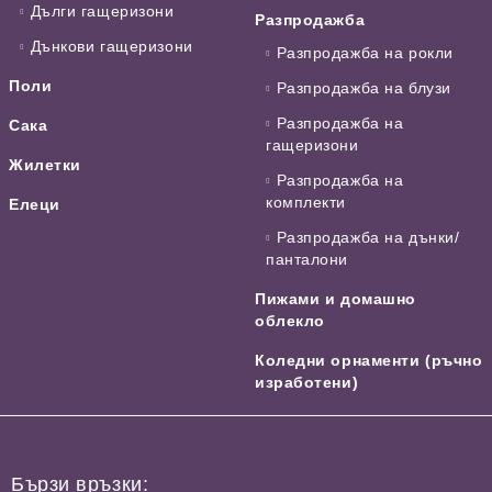
Дълги гащеризони
Разпродажба
Дънкови гащеризони
Разпродажба на рокли
Поли
Разпродажба на блузи
Разпродажба на
Сака
гащеризони
Жилетки
Разпродажба на
комплекти
Елеци
Разпродажба на дънки/
панталони
Пижами и домашно
облекло
Коледни орнаменти (ръчно
изработени)
Бързи връзки: