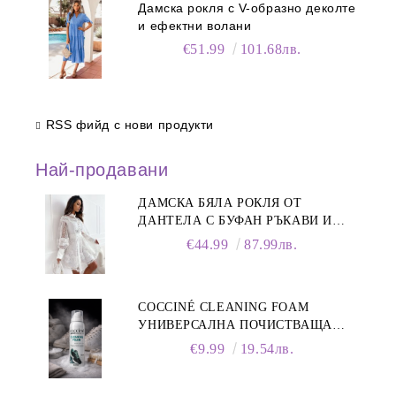
Дамска рокля с V-образно деколте
и ефектни волани
€51.99
101.68лв.
RSS фийд с нови продукти
Най-продавани
ДАМСКА БЯЛА РОКЛЯ ОТ
ДАНТЕЛА С БУФАН РЪКАВИ И
ЯКА
€44.99
87.99лв.
COCCINÉ CLEANING FOAM
УНИВЕРСАЛНА ПОЧИСТВАЩА
ПЯНА ЗА ОБУВКИ, 150 МЛ
€9.99
19.54лв.