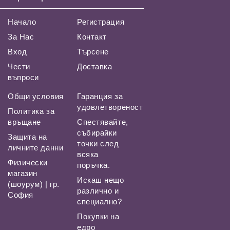
Начало
Регистрация
За Нас
Контакт
Вход
Търсене
Чести
Доставка
въпроси
Общи условия
Гаранция за
удовлетвореност
Политика за
връщане
Спестявайте,
събирайки
Защита на
точки след
личните данни
всяка
Физически
поръчка.
магазин
Искаш нещо
(шоурум) | гр.
различно и
София
специално?
Покупки на
едро