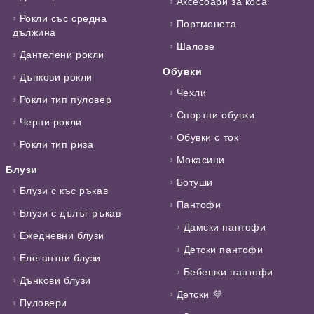
Аксесоари за коса
Рокли със средна
Портмонета
дължина
Шалове
Дантелени рокли
Обувки
Дънкови рокли
Чехли
Рокли тип пуловер
Спортни обувки
Черни рокли
Обувки с ток
Рокли тип риза
Мокасини
Блузи
Ботуши
Блузи с къс ръкав
Пантофи
Блузи с дълъг ръкав
Дамски пантофи
Ежедневни блузи
Детски пантофи
Елегантни блузи
Бебешки пантофи
Дънкови блузи
Детски 💜
Пуловери