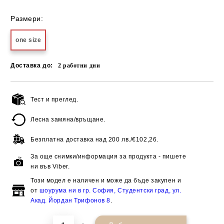
Размери:
one size
Доставка до:
2
работни дни
Тест и преглед.
Добави в желани
Лесна замяна/връщане.
Безплатна доставка над
200 лв./€102,26.
За още снимки/информация за продукта - пишете
ни във Viber.
Този модел е наличен и може да бъде закупен и
от
шоурума ни в гр. София, Студентски град, ул.
Акад. Йордан Трифонов 8
.