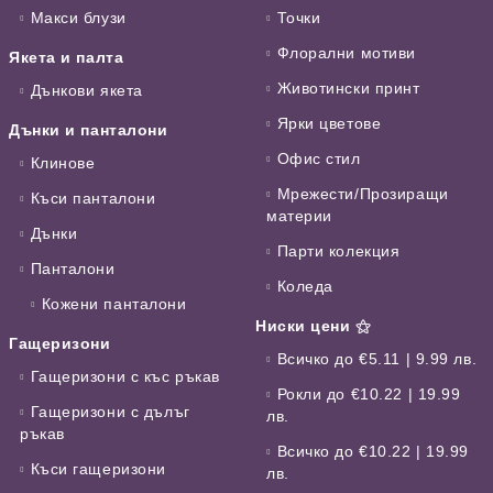
Макси блузи
Точки
Флорални мотиви
Якета и палта
Животински принт
Дънкови якета
Ярки цветове
Дънки и панталони
Офис стил
Клинове
Мрежести/Прозиращи
Къси панталони
материи
Дънки
Парти колекция
Панталони
Коледа
Кожени панталони
Ниски цени ⚝
Гащеризони
Всичко до €5.11 | 9.99 лв.
Гащеризони с къс ръкав
Рокли до €10.22 | 19.99
Гащеризони с дълъг
лв.
ръкав
Всичко до €10.22 | 19.99
Къси гащеризони
лв.