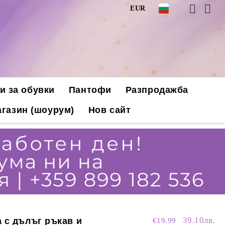
EUR
и за обувки
Пантофи
Разпродажба
газин (шоурум)
Нов сайт
39.10лв.
 с дълъг ръкав и
€19.99