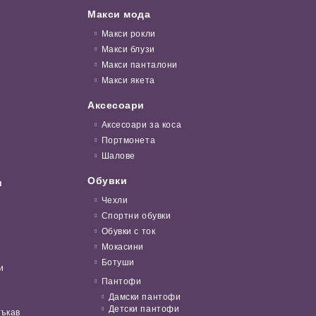
Макси мода
Макси рокли
Макси блузи
Макси панталони
Макси якета
Аксесоари
Аксесоари за коса
Портмонета
Шалове
Обувки
и
Чехли
Спортни обувки
Обувки с ток
Мокасини
Ботуши
и
Пантофи
Дамски пантофи
Детски пантофи
ръкав