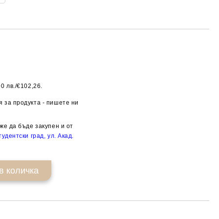
0 лв./€102,26.
Добави в желани
 за продукта - пишете ни
же да бъде закупен и от
удентски град, ул. Акад.