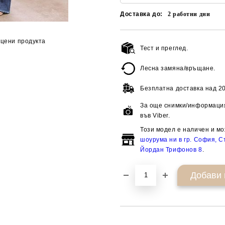
Доставка до:
2
работни дни
цени продукта
Тест и преглед.
Лесна замяна/връщане.
Безплатна доставка над
20
За още снимки/информация
във Viber.
Този модел е наличен и мо
шоурума ни в гр. София, Ст
Йордан Трифонов 8
.