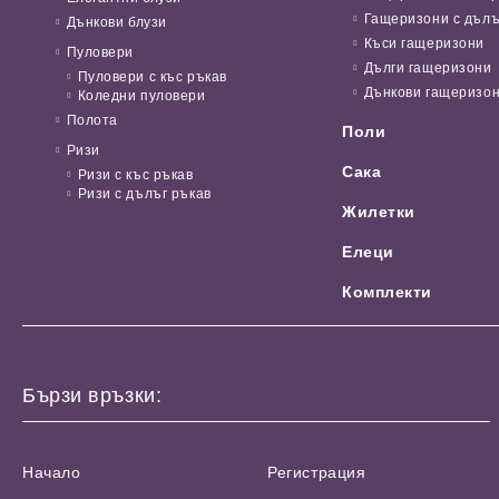
Гащеризони с дълъ
Дънкови блузи
Къси гащеризони
Пуловери
Дълги гащеризони
Пуловери с къс ръкав
Дънкови гащеризо
Коледни пуловери
Полота
Поли
Ризи
Сака
Ризи с къс ръкав
Ризи с дълъг ръкав
Жилетки
Елеци
Комплекти
Бързи връзки:
Начало
Регистрация