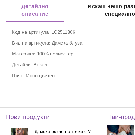
Детайлно
Искаш нещо раз
описание
специалн
Код на артикула:
LC2511306
Вид на артикула:
Дамска блуза
Материал:
100% полиестер
Детайли:
Възел
Цвят:
Многоцветен
Нови продукти
Най-про
Дамска рокля на точки с V-