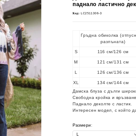
паднало ластично де
Код:
LC2511306-3
Гръдна обиколка (отпусн
разпъната)
S
116 см/126 см
M
121 см/131 см
L
126 см/136 см
XL
134 см/144 см
Дамска блуза с дълги широк
Свободна кройка и връзване
Паднало деколте с ластик.
Интересен модел, с който д
Размери: