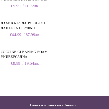
БЕЛИ МАРАТОНКИ, 75 ML
€5.99
11.72лв.
ДАМСКА БЯЛА РОКЛЯ ОТ
ДАНТЕЛА С БУФАН
РЪКАВИ И ЯКА
€44.99
87.99лв.
COCCINÉ CLEANING FOAM
УНИВЕРСАЛНА
ПОЧИСТВАЩА ПЯНА ЗА
€9.99
19.54лв.
ОБУВКИ, 150 МЛ
Бански и плажно облекло