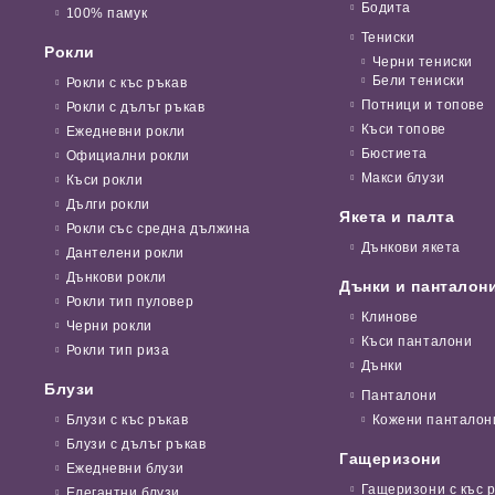
Бодита
100% памук
Тениски
Рокли
Черни тениски
Бели тениски
Рокли с къс ръкав
Потници и топове
Рокли с дълъг ръкав
Къси топове
Ежедневни рокли
Бюстиета
Официални рокли
Макси блузи
Къси рокли
Дълги рокли
Якета и палта
Рокли със средна дължина
Дънкови якета
Дантелени рокли
Дънкови рокли
Дънки и панталон
Рокли тип пуловер
Клинове
Черни рокли
Къси панталони
Рокли тип риза
Дънки
Блузи
Панталони
Блузи с къс ръкав
Кожени панталон
Блузи с дълъг ръкав
Гащеризони
Ежедневни блузи
Гащеризони с къс 
Елегантни блузи