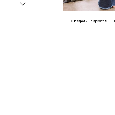
Next
Изпрати на приятел
О