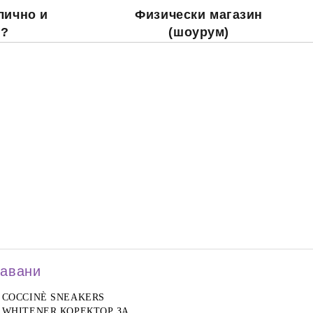
лично и
Физически магазин
о?
(шоурум)
давани
COCCINÈ SNEAKERS
WHITENER КОРЕКТОР ЗА