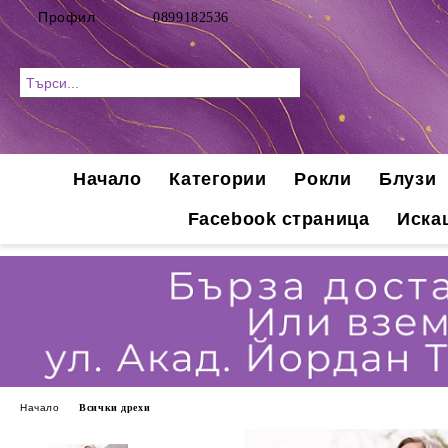
Профил
0899182536
Начало
Категории
Рокли
Блузи
Facebook страница
Иска
Начало
Всички дрехи