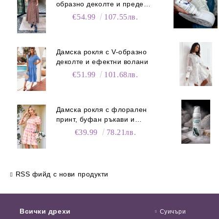
образно деколте и преден
цип
€54.99
107.55лв.
Дамска рокля с V-образно
деколте и ефектни волани
€51.99
101.68лв.
Дамска рокля с флорален
принт, буфан ръкави и
джобове
€39.99
78.21лв.
RSS фийд с нови продукти
Всички дрехи
Суичъри