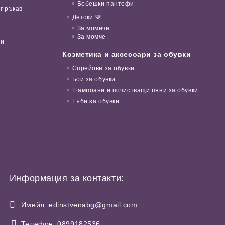
Бебешки пантофи
г ръкав
Детски 💜
За момиче
За момче
ни
Козметика и аксесоари за обувки
Спрейове за обувки
Бои за обувки
Шампоани и почистващи пяни за обувки
Гъби за обувки
Информация за контакти:
Имейл:
edinstvenabg@gmail.com
Телефон:
0899182536