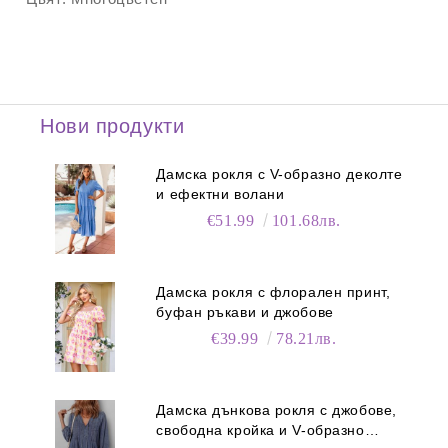
Нови продукти
Дамска рокля с V-образно деколте
и ефектни волани
€51.99
101.68лв.
Дамска рокля с флорален принт,
буфан ръкави и джобове
€39.99
78.21лв.
Дамска дънкова рокля с джобове,
свободна кройка и V-образно