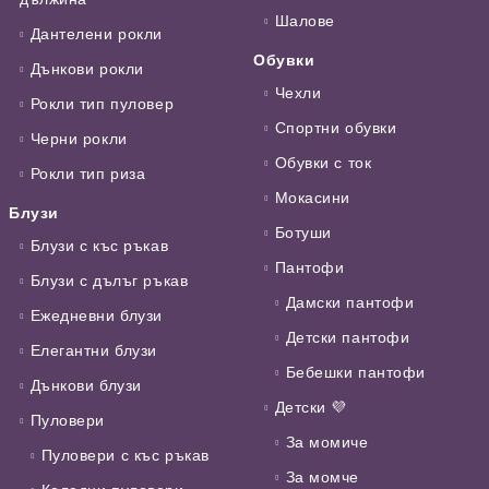
Шалове
Дантелени рокли
Обувки
Дънкови рокли
Чехли
Рокли тип пуловер
Спортни обувки
Черни рокли
Обувки с ток
Рокли тип риза
Мокасини
Блузи
Ботуши
Блузи с къс ръкав
Пантофи
Блузи с дълъг ръкав
Дамски пантофи
Ежедневни блузи
Детски пантофи
Елегантни блузи
Бебешки пантофи
Дънкови блузи
Детски 💜
Пуловери
За момиче
Пуловери с къс ръкав
За момче