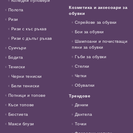
Коледни пуловери
Козметика и аксесоари за
Полота
обувки
Ризи
Спрейове за обувки
Ризи с къс ръкав
Бои за обувки
Ризи с дълъг ръкав
Шампоани и почистващи
пяни за обувки
Суичъри
Гъби за обувки
Бодита
Стелки
Тениски
Четки
Черни тениски
Обувалки
Бели тениски
Потници и топове
Трендове
Къси топове
Деним
Бюстиета
Дантела
Макси блузи
Точки