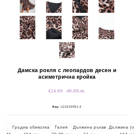
Дамска рокля с леопардов десен и
асиметрична кройка
48.88лв.
€24.99
Код:
LC2210051-2
Гръдна обиколка
Талия
Дължина ръкав
Дължина (о