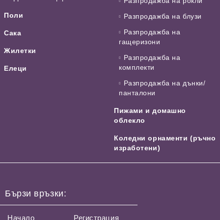
Разпродажба на рокли
Поли
Разпродажба на блузи
Разпродажба на
Сака
гащеризони
Жилетки
Разпродажба на
комплекти
Елеци
Разпродажба на дънки/
панталони
Пижами и домашно
облекло
Коледни орнаменти (ръчно
изработени)
Бързи връзки:
Начало
Регистрация