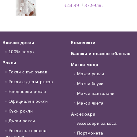
ЯКА
€44.99
87.99лв.
Всички дрехи
Комплекти
100% памук
Бански и плажно облекло
Рокли
Макси мода
Рокли с къс ръкав
Макси рокли
Рокли с дълъг ръкав
Макси блузи
Ежедневни рокли
Макси панталони
Официални рокли
Макси якета
Къси рокли
Аксесоари
Дълги рокли
Аксесоари за коса
Рокли със средна
Портмонета
дължина