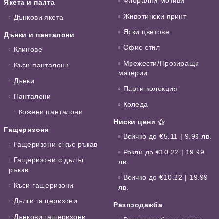
Флорални мотиви
Якета и палта
Животински принт
Дънкови якета
Ярки цветове
Дънки и панталони
Офис стил
Клинове
Мрежести/Прозиращи
Къси панталони
материи
Дънки
Парти колекция
Панталони
Коледа
Кожени панталони
Ниски цени ⚝
Гащеризони
Всичко до €5.11 | 9.99 лв.
Гащеризони с къс ръкав
Рокли до €10.22 | 19.99
Гащеризони с дълъг
лв.
ръкав
Всичко до €10.22 | 19.99
Къси гащеризони
лв.
Дълги гащеризони
Разпродажба
Дънкови гащеризони