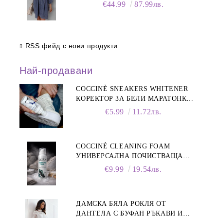
деколте
€44.99
87.99лв.
RSS фийд с нови продукти
Най-продавани
COCCINÈ SNEAKERS WHITENER
КОРЕКТОР ЗА БЕЛИ МАРАТОНКИ,
75 ML
€5.99
11.72лв.
COCCINÉ CLEANING FOAM
УНИВЕРСАЛНА ПОЧИСТВАЩА
ПЯНА ЗА ОБУВКИ, 150 МЛ
€9.99
19.54лв.
ДАМСКА БЯЛА РОКЛЯ ОТ
ДАНТЕЛА С БУФАН РЪКАВИ И