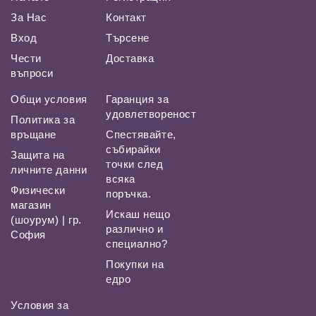
За Нас
Контакт
Вход
Търсене
Чести
Доставка
въпроси
Общи условия
Гаранция за
удовлетвореност
Политика за
връщане
Спестявайте,
събирайки
Защита на
точки след
личните данни
всяка
Физически
поръчка.
магазин
Искаш нещо
(шоурум) | гр.
различно и
София
специално?
Покупки на
едро
Условия за