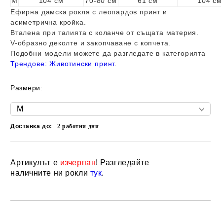
M
104 см
70-80 см
61 см
104 с
Ефирна дамска рокля с леопардов принт и
асиметрична кройка.
Вталена при талията с коланче от същата материя.
V-образно деколте и закопчаване с копчета.
Подобни модели можете да разгледате в категорията
Трендове:
Животински принт
.
Размери:
Доставка до:
2
работни дни
Артикулът е
изчерпан
! Разгледайте
Добави в желани
наличните ни рокли
тук
.