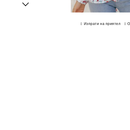
Next
Изпрати на приятел
О