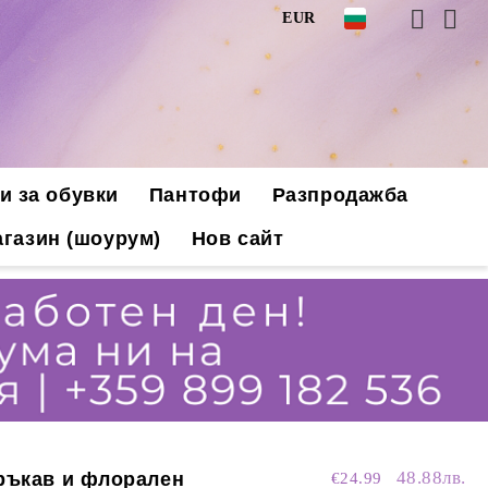
EUR
и за обувки
Пантофи
Разпродажба
газин (шоурум)
Нов сайт
48.88лв.
 ръкав и флорален
€24.99