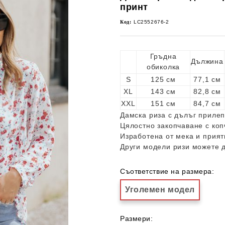
принт
Код:
LC2552676-2
Гръдна
Дължина
обиколка
S
125 см
77,1 см
XL
143 см
82,8 см
XXL
151 см
84,7 см
Дамска риза с дълъг прилеп 
Цялостно закопчаване с коп
Изработена от мека и прият
Други модели ризи можете 
Съответствие на размера:
Уголемен модел
Размери: