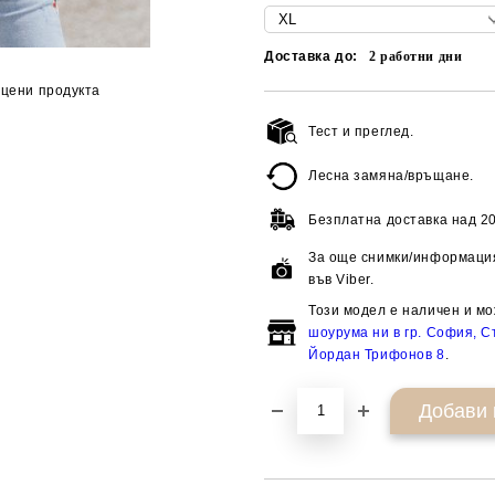
Доставка до:
2
работни дни
цени продукта
Тест и преглед.
Лесна замяна/връщане.
Безплатна доставка над
20
За още снимки/информация
във Viber.
Този модел е наличен и мо
шоурума ни в гр. София, Ст
Йордан Трифонов 8
.