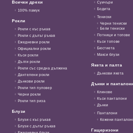
Всички дрехи
Суичъри
Бодита
100% памук
Тениски
Рокли
Черни тениски
Бели тениски
Рокли с къс ръкав
Потници и топове
Рокли с дълъг ръкав
Къси топове
Ежедневни рокли
Бюстиета
Официални рокли
Макси блузи
Къси рокли
Дълги рокли
Якета и палта
Рокли със средна дължина
Дънкови якета
Дантелени рокли
Дънкови рокли
Дънки и панталон
Рокли тип пуловер
Клинове
Черни рокли
Къси панталони
Рокли тип риза
Дънки
Блузи
Панталони
Блузи с къс ръкав
Кожени панталон
Блузи с дълъг ръкав
Гащеризони
Ежедневни блузи