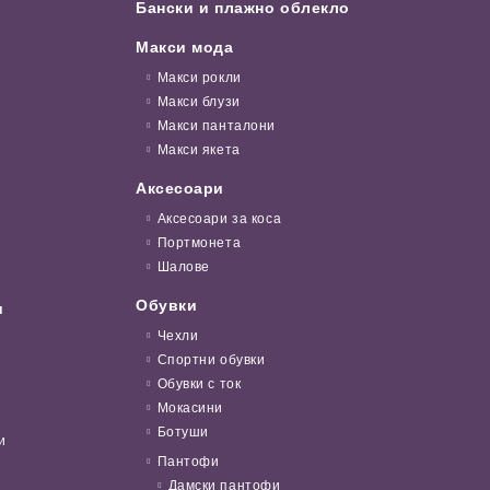
Бански и плажно облекло
Макси мода
Макси рокли
Макси блузи
Макси панталони
Макси якета
Аксесоари
Аксесоари за коса
Портмонета
Шалове
Обувки
и
Чехли
Спортни обувки
Обувки с ток
Мокасини
Ботуши
и
Пантофи
Дамски пантофи