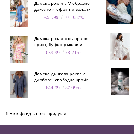
Дамска рокля с V-образно
деколте и ефектни волани
€51.99
101.68лв.
Дамска рокля с флорален
принт, буфан ръкави и
джобове
€39.99
78.21лв.
Дамска дънкова рокля с
джобове, свободна кройка и
V-образно деколте
€44.99
87.99лв.
RSS фийд с нови продукти