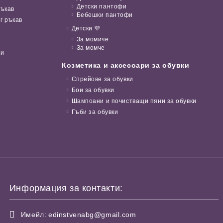
Детски пантофи
ръкав
Бебешки пантофи
г ръкав
Детски 💜
За момиче
За момче
ни
Козметика и аксесоари за обувки
Спрейове за обувки
Бои за обувки
Шампоани и почистващи пяни за обувки
Гъби за обувки
Информация за контакти:
Имейл:
edinstvenabg@gmail.com