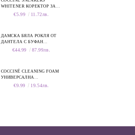
COCCINÈ SNEAKERS
WHITENER КОРЕКТОР ЗА
БЕЛИ МАРАТОНКИ, 75 ML
€5.99
11.72лв.
ДАМСКА БЯЛА РОКЛЯ ОТ
ДАНТЕЛА С БУФАН
РЪКАВИ И ЯКА
€44.99
87.99лв.
COCCINÉ CLEANING FOAM
УНИВЕРСАЛНА
ПОЧИСТВАЩА ПЯНА ЗА
€9.99
19.54лв.
ОБУВКИ, 150 МЛ