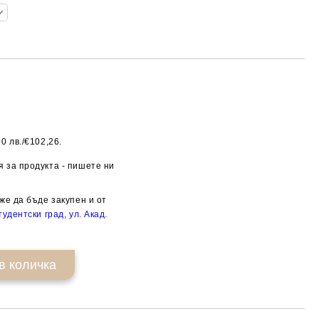
0 лв./€102,26.
Добави в желани
 за продукта - пишете ни
же да бъде закупен и от
удентски град, ул. Акад.