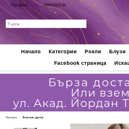
Профил
0899182536
Начало
Категории
Рокли
Блузи
Facebook страница
Иска
Начало
Всички дрехи