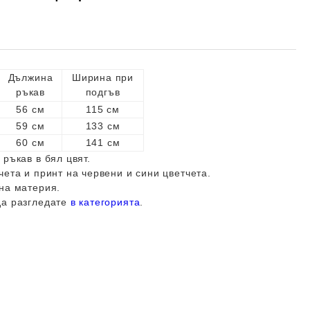
Дължина
Ширина при
ръкав
подгъв
56 см
115 см
59 см
133 см
60 см
141 см
ръкав в бял цвят.
чета и принт на червени и сини цветчета.
на материя.
да разгледате
в категорията
.