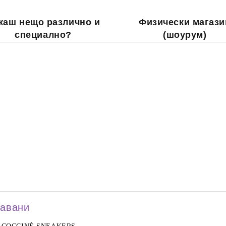
каш нещо различно и
Физически магази
специално?
(шоурум)
давани