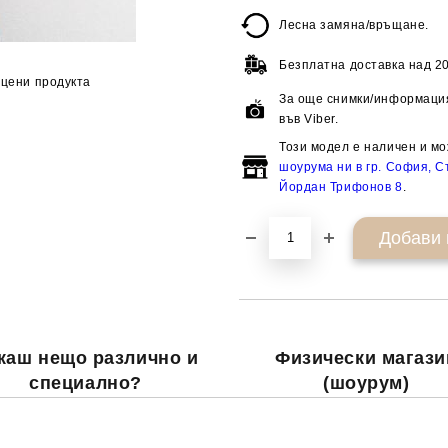
Лесна замяна/връщане.
Безплатна доставка над
20
цени продукта
За още снимки/информация
във Viber.
Този модел е наличен и мо
шоурума ни в гр. София, Ст
Йордан Трифонов 8
.
каш нещо различно и
Физически магази
специално?
(шоурум)