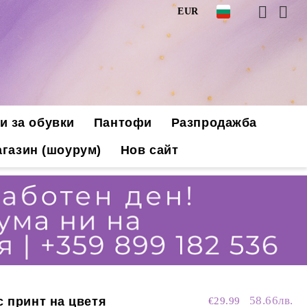
EUR
и за обувки
Пантофи
Разпродажба
газин (шоурум)
Нов сайт
58.66лв.
с принт на цветя
€29.99