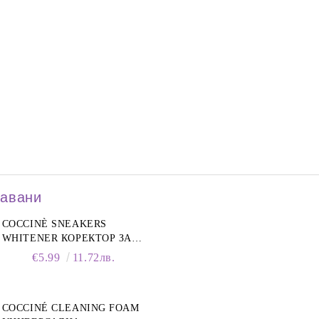
давани
COCCINÈ SNEAKERS
WHITENER КОРЕКТОР ЗА
БЕЛИ МАРАТОНКИ, 75 ML
€5.99
11.72лв.
COCCINÉ CLEANING FOAM