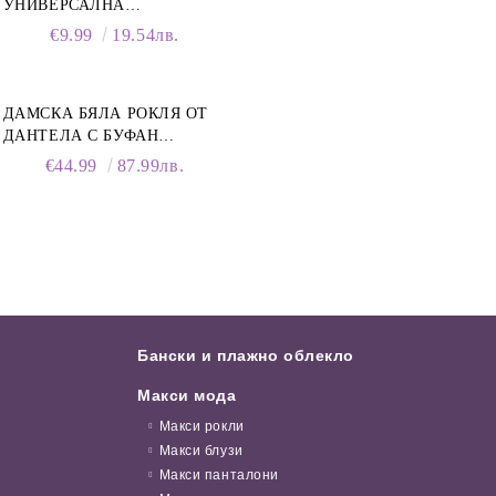
УНИВЕРСАЛНА
ПОЧИСТВАЩА ПЯНА ЗА
€9.99
19.54лв.
ОБУВКИ, 150 МЛ
ДАМСКА БЯЛА РОКЛЯ ОТ
ДАНТЕЛА С БУФАН
РЪКАВИ И ЯКА
€44.99
87.99лв.
Бански и плажно облекло
Макси мода
Макси рокли
Макси блузи
Макси панталони