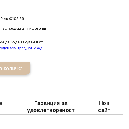
0 лв./€102,26.
Добави в желани
 за продукта - пишете ни
же да бъде закупен и от
удентски град, ул. Акад.
н
Гаранция за
Нов
удовлетвореност
сайт