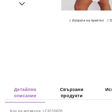
Next
Изпрати на приятел
О
Детайлно
Свързани
Ис
описание
продукти
Код на артикула:
LC6110626