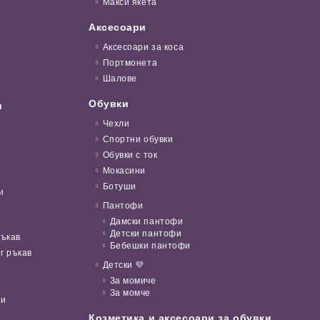
Макси якета
Аксесоари
Аксесоари за коса
Портмонета
Шалове
Обувки
и
Чехли
Спортни обувки
Обувки с ток
Мокасини
Ботуши
и
Пантофи
Дамски пантофи
Детски пантофи
ръкав
Бебешки пантофи
г ръкав
Детски 💜
За момиче
За момче
ни
Козметика и аксесоари за обувки