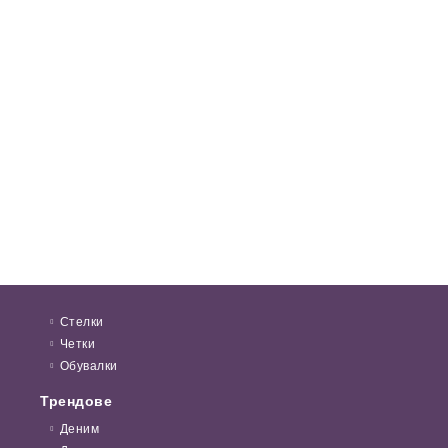
Стелки
Четки
Обувалки
Трендове
Деним