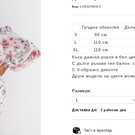
Код:
LC6110626-2
Гръдна обиколка
Дълж
S
99 см
L
110 см
XL
118 см
Къса дамска рокля в бял цвя
С дълги ръкави тип балон, с
С V-образно деколте.
Други модели на цветя може
Размери:
Доставка до:
2
работни дни
Тест и преглед.