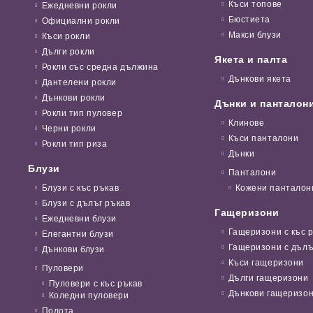
Къси топове
Ежедневни рокли
Бюстиета
Официални рокли
Макси блузи
Къси рокли
Дълги рокли
Якета и палта
Рокли със средна дължина
Дънкови якета
Дантелени рокли
Дънкови рокли
Дънки и панталон
Рокли тип пуловер
Клинове
Черни рокли
Къси панталони
Рокли тип риза
Дънки
Блузи
Панталони
Блузи с къс ръкав
Кожени панталон
Блузи с дълъг ръкав
Гащеризони
Ежедневни блузи
Гащеризони с къс 
Елегантни блузи
Гащеризони с дълъ
Дънкови блузи
Къси гащеризони
Пуловери
Дълги гащеризони
Пуловери с къс ръкав
Дънкови гащеризо
Коледни пуловери
Полота