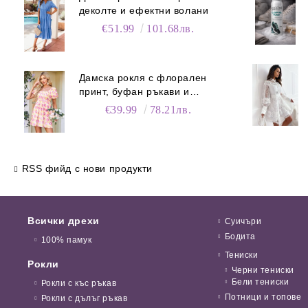
деколте и ефектни волани
€51.99
101.68лв.
Дамска рокля с флорален
принт, буфан ръкави и
джобове
€39.99
78.21лв.
RSS фийд с нови продукти
Всички дрехи
Суичъри
Бодита
100% памук
Тениски
Рокли
Черни тениски
Бели тениски
Рокли с къс ръкав
Потници и топове
Рокли с дълъг ръкав