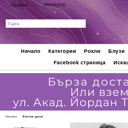
Профил
0899182536
Начало
Категории
Рокли
Блузи
Facebook страница
Иска
Начало
Всички дрехи