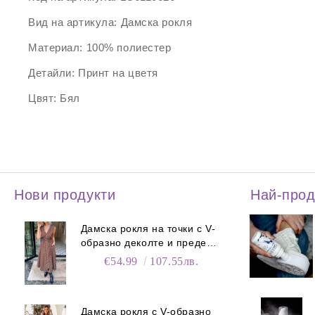
Вид на артикула:
Дамска рокля
Материал:
100% полиестер
Детайли:
Принт на цветя
Цвят:
Бял
Нови продукти
Най-про
Дамска рокля на точки с V-
образно деколте и преден
цип
€54.99
107.55лв.
Дамска рокля с V-образно