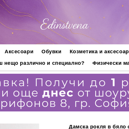
Аксесоари
Обувки
Козметика и аксесоар
ш нещо различно и специално?
Физически ма
Дамска рокля в бяло 