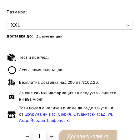
Размери:
Доставка до:
2
работни дни
Тест и преглед.
Добави в желани
Лесна замяна/връщане.
Безплатна доставка над
200 лв./€102,26.
За още снимки/информация за продукта - пишете
ни във Viber.
Този модел е наличен и може да бъде закупен и
от
шоурума ни в гр. София, Студентски град, ул.
Акад. Йордан Трифонов 8
.