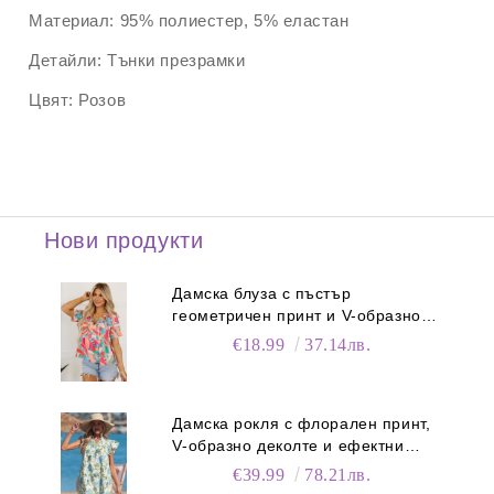
Материал:
95% полиестер, 5% еластан
Детайли:
Тънки презрамки
Цвят:
Розов
Нови продукти
Дамска блуза с пъстър
геометричен принт и V-образно
деколте
€18.99
37.14лв.
Дамска рокля с флорален принт,
V-образно деколте и ефектни
ръкави
€39.99
78.21лв.