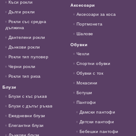
Къси рокли
Аксесоари
Дълги рокли
Аксесоари за коса
Рокли със средна
Портмонета
дължина
Шалове
Дантелени рокли
Обувки
Дънкови рокли
Чехли
Рокли тип пуловер
Спортни обувки
Черни рокли
Обувки с ток
Рокли тип риза
Мокасини
Блузи
Ботуши
Блузи с къс ръкав
Пантофи
Блузи с дълъг ръкав
Дамски пантофи
Ежедневни блузи
Детски пантофи
Елегантни блузи
Бебешки пантофи
Дънкови блузи