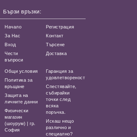
Бързи връзки:
Начало
Регистрация
За Нас
Контакт
Вход
Търсене
Чести
Доставка
въпроси
Общи условия
Гаранция за
удовлетвореност
Политика за
връщане
Спестявайте,
събирайки
Защита на
точки след
личните данни
всяка
Физически
поръчка.
магазин
Искаш нещо
(шоурум) | гр.
различно и
София
специално?