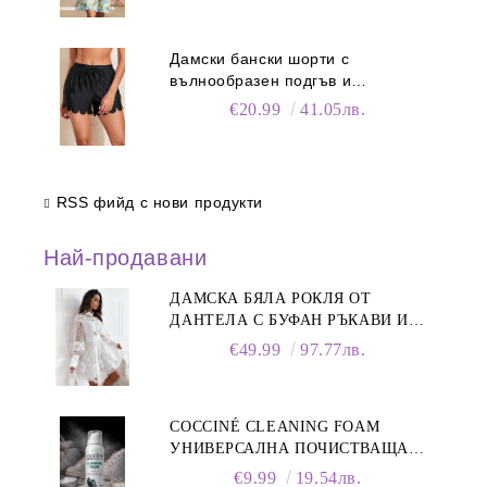
Дамски бански шорти с
вълнообразен подгъв и
регулируема талия
€20.99
41.05лв.
RSS фийд с нови продукти
Най-продавани
ДАМСКА БЯЛА РОКЛЯ ОТ
ДАНТЕЛА С БУФАН РЪКАВИ И
ЯКА
€49.99
97.77лв.
COCCINÉ CLEANING FOAM
УНИВЕРСАЛНА ПОЧИСТВАЩА
ПЯНА ЗА ОБУВКИ, 150 МЛ
€9.99
19.54лв.