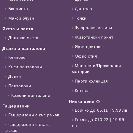
Бюстиета
Дантела
Макси блузи
Точки
Флорални мотиви
Якета и палта
Животински принт
Дънкови якета
Ярки цветове
Дънки и панталони
Офис стил
Клинове
Мрежести/Прозиращи
Къси панталони
материи
Дънки
Парти колекция
Панталони
Коледа
Кожени панталони
Ниски цени ⚝
Гащеризони
Всичко до €5.11 | 9.99 лв.
Гащеризони с къс ръкав
Рокли до €10.22 | 19.99
Гащеризони с дълъг
лв.
ръкав