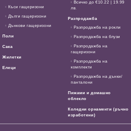
Всичко до €10.22 | 19.99
Къси гащеризони
лв.
Дълги гащеризони
Разпродажба
Дънкови гащеризони
Разпродажба на рокли
Поли
Разпродажба на блузи
Разпродажба на
Сака
гащеризони
Жилетки
Разпродажба на
комплекти
Елеци
Разпродажба на дънки/
панталони
Пижами и домашно
облекло
Коледни орнаменти (ръчно
изработени)