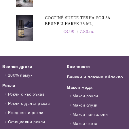
COCCINÈ SUEDE ТЕЧНА БОЯ ЗА
ВЕЛУР И НАБУК 75 ML,
ТЪМНОСИНЯ
€3.99
7.80лв.
Всички дрехи
Комплекти
100% памук
Бански и плажно облекло
Рокли
Макси мода
Рокли с къс ръкав
Макси рокли
Рокли с дълъг ръкав
Макси блузи
Ежедневни рокли
Макси панталони
Официални рокли
Макси якета