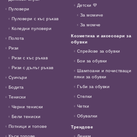
Детски 💜
Пуловери
За момиче
Пуловери с къс ръкав
За момче
Коледни пуловери
Козметика и аксесоари за
Полота
обувки
Ризи
Спрейове за обувки
Ризи с къс ръкав
Бои за обувки
Ризи с дълъг ръкав
Шампоани и почистващи
пяни за обувки
Суичъри
Гъби за обувки
Бодита
Стелки
Тениски
Четки
Черни тениски
Обувалки
Бели тениски
Потници и топове
Трендове
Къси топове
Деним