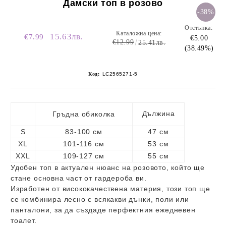
Дамски топ в розово
-38%
Отстъпка:
Каталожна цена:
15.63лв.
€7.99
€5.00
€12.99
25.41лв.
(38.49%)
Код:
LC2565271-5
Дължина
Гръдна обиколка
S
83-100 см
47 см
XL
101-116 см
53 см
XXL
109-127 см
55 см
Удобен топ в актуален нюанс на розовото, който ще
стане основна част от гардероба ви.
Изработен от висококачествена материя, този топ ще
се комбинира лесно с всякакви дънки, поли или
панталони, за да създаде перфектния ежедневен
тоалет.