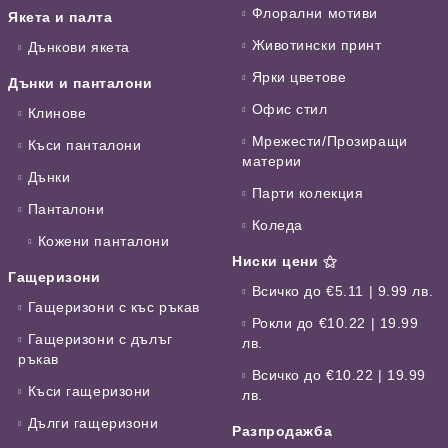
Флорални мотиви
Якета и палта
Животински принт
Дънкови якета
Ярки цветове
Дънки и панталони
Офис стил
Клинове
Мрежести/Прозиращи
Къси панталони
материи
Дънки
Парти колекция
Панталони
Коледа
Кожени панталони
Ниски цени ⚝
Гащеризони
Всичко до €5.11 | 9.99 лв.
Гащеризони с къс ръкав
Рокли до €10.22 | 19.99
Гащеризони с дълъг
лв.
ръкав
Всичко до €10.22 | 19.99
Къси гащеризони
лв.
Дълги гащеризони
Разпродажба