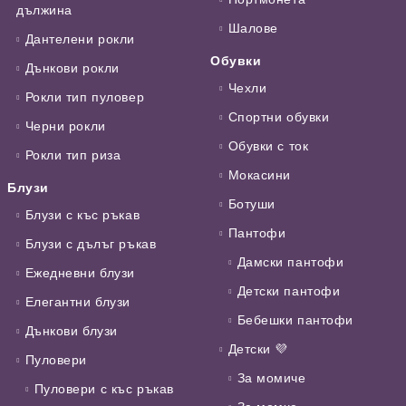
дължина
Шалове
Дантелени рокли
Обувки
Дънкови рокли
Чехли
Рокли тип пуловер
Спортни обувки
Черни рокли
Обувки с ток
Рокли тип риза
Мокасини
Блузи
Ботуши
Блузи с къс ръкав
Пантофи
Блузи с дълъг ръкав
Дамски пантофи
Ежедневни блузи
Детски пантофи
Елегантни блузи
Бебешки пантофи
Дънкови блузи
Детски 💜
Пуловери
За момиче
Пуловери с къс ръкав