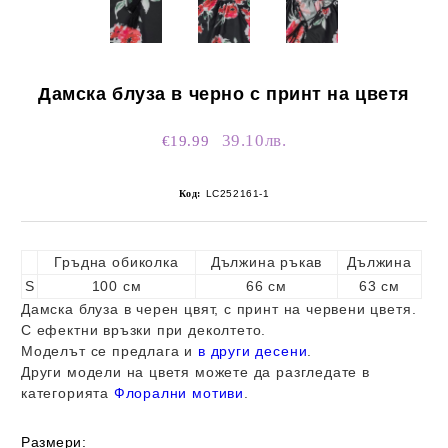
Дамска блуза в черно с принт на цветя
39.10лв.
€19.99
Код:
LC252161-1
Гръдна обиколка
Дължина ръкав
Дължина
S
100 см
66 см
63 см
Дамска блуза в черен цвят, с принт на червени цветя.
С ефектни връзки при деколтето.
Моделът се предлага и
в други десени
.
Други модели на цветя можете да разгледате в
категорията
Флорални мотиви
.
Размери: