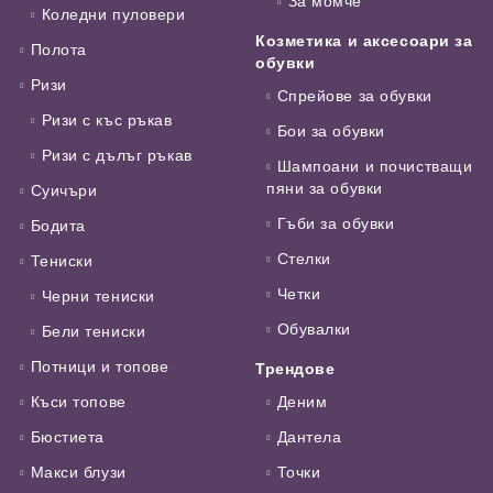
За момче
Коледни пуловери
Козметика и аксесоари за
Полота
обувки
Ризи
Спрейове за обувки
Ризи с къс ръкав
Бои за обувки
Ризи с дълъг ръкав
Шампоани и почистващи
пяни за обувки
Суичъри
Гъби за обувки
Бодита
Стелки
Тениски
Четки
Черни тениски
Обувалки
Бели тениски
Потници и топове
Трендове
Къси топове
Деним
Бюстиета
Дантела
Макси блузи
Точки