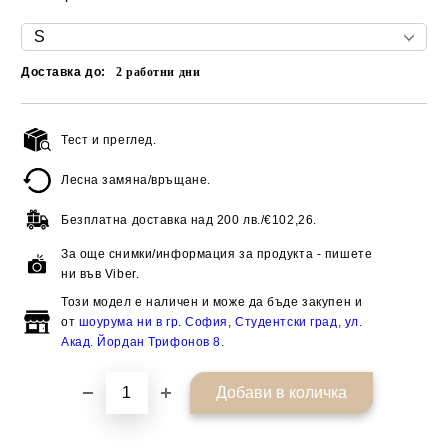
Доставка до:
2
работни дни
Тест и преглед.
Добави в желани
Лесна замяна/връщане.
Безплатна доставка над
200 лв./€102,26.
За още снимки/информация за продукта - пишете
ни във Viber.
Този модел е наличен и може да бъде закупен и
от
шоурума ни в гр. София, Студентски град, ул.
Акад. Йордан Трифонов 8
.