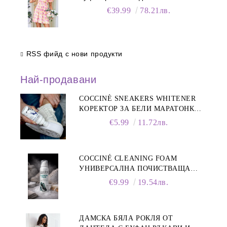
€39.99
78.21лв.
RSS фийд с нови продукти
Най-продавани
COCCINÈ SNEAKERS WHITENER
КОРЕКТОР ЗА БЕЛИ МАРАТОНКИ,
75 ML
€5.99
11.72лв.
COCCINÉ CLEANING FOAM
УНИВЕРСАЛНА ПОЧИСТВАЩА
ПЯНА ЗА ОБУВКИ, 150 МЛ
€9.99
19.54лв.
ДАМСКА БЯЛА РОКЛЯ ОТ