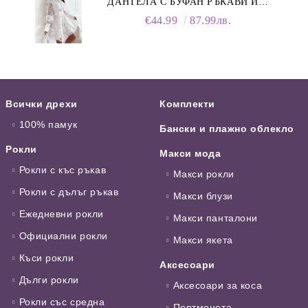
ДАНТЕЛА С БУФАН РЪКАВИ И
ЯКА
€44.99
87.99лв.
Всички дрехи
Комплекти
100% памук
Бански и плажно облекло
Рокли
Макси мода
Рокли с къс ръкав
Макси рокли
Рокли с дълъг ръкав
Макси блузи
Ежедневни рокли
Макси панталони
Официални рокли
Макси якета
Къси рокли
Аксесоари
Дълги рокли
Аксесоари за коса
Рокли със средна
Портмонета