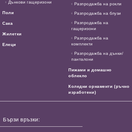
Дънкови гащеризони
Разпродажба на рокли
Поли
Разпродажба на блузи
Разпродажба на
Сака
гащеризони
Жилетки
Разпродажба на
комплекти
Елеци
Разпродажба на дънки/
панталони
Пижами и домашно
облекло
Коледни орнаменти (ръчно
изработени)
Бързи връзки: