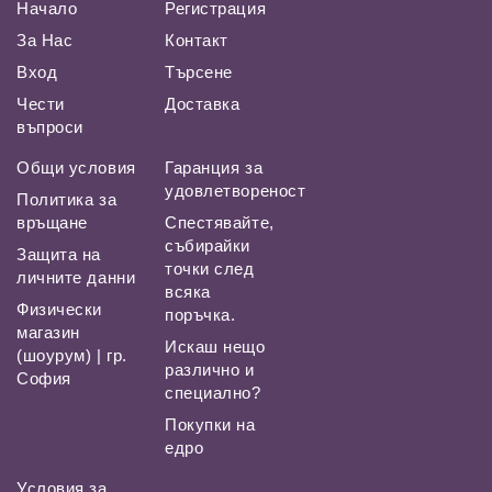
Начало
Регистрация
За Нас
Контакт
Вход
Търсене
Чести
Доставка
въпроси
Общи условия
Гаранция за
удовлетвореност
Политика за
връщане
Спестявайте,
събирайки
Защита на
точки след
личните данни
всяка
Физически
поръчка.
магазин
Искаш нещо
(шоурум) | гр.
различно и
София
специално?
Покупки на
едро
Условия за