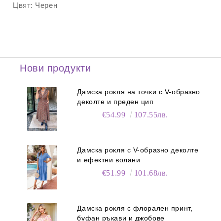
Цвят:
Черен
Нови продукти
Дамска рокля на точки с V-образно
деколте и преден цип
€54.99
107.55лв.
Дамска рокля с V-образно деколте
и ефектни волани
€51.99
101.68лв.
Дамска рокля с флорален принт,
буфан ръкави и джобове