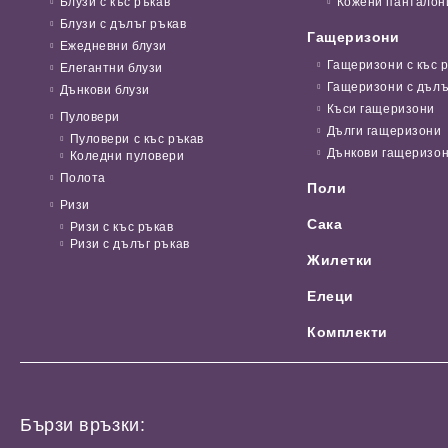
Блузи с къс ръкав
Кожени панталон
Блузи с дълъг ръкав
Гащеризони
Ежедневни блузи
Гащеризони с къс 
Елегантни блузи
Гащеризони с дълъ
Дънкови блузи
Къси гащеризони
Пуловери
Дълги гащеризони
Пуловери с къс ръкав
Дънкови гащеризо
Коледни пуловери
Полота
Поли
Ризи
Сака
Ризи с къс ръкав
Ризи с дълъг ръкав
Жилетки
Елеци
Комплекти
Бързи връзки: