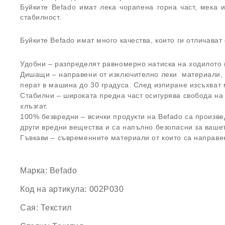
Буйките Befado имат лека чорапена горна част, мека 
стабилност.
Буйките Befado имат много качества, които ги отличават
Удобни – разпределят равномерно натиска на ходилото (
Дишащи – направени от изключително леки материали, п
перат в машина до 30 градуса. След изпиране изсъхват 
Стабилни – широката предна част осигурява свобода на 
хлъзгат.
100% безвредни – всички продукти на Befado са произве
други вредни вещества и са напълно безопасни за вашет
Гъвкави – съвременните материали от които са направен
Марка:
Befado
Код на артикула:
002P030
Сая:
Текстил