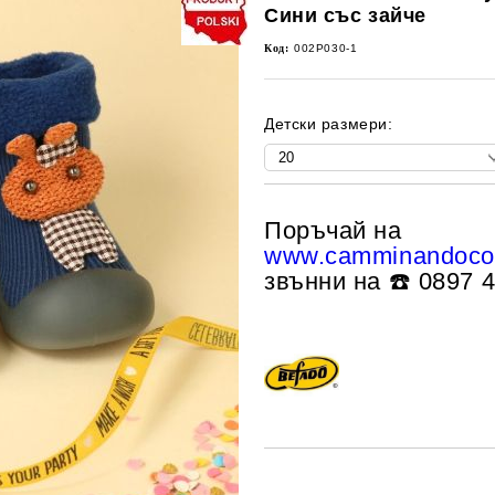
Сини със зайче
Код:
002P030-1
Детски размери:
Поръчай на
www.camminandoco
звънни на ☎️ 0897 