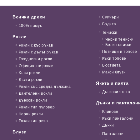
Всички дрехи
Суичъри
Бодита
100% памук
Тениски
Рокли
Черни тениски
Бели тениски
Рокли с къс ръкав
Потници и топове
Рокли с дълъг ръкав
Къси топове
Ежедневни рокли
Бюстиета
Официални рокли
Макси блузи
Къси рокли
Дълги рокли
Якета и палта
Рокли със средна дължина
Дънкови якета
Дантелени рокли
Дънкови рокли
Дънки и панталон
Рокли тип пуловер
Клинове
Черни рокли
Къси панталони
Рокли тип риза
Дънки
Блузи
Панталони