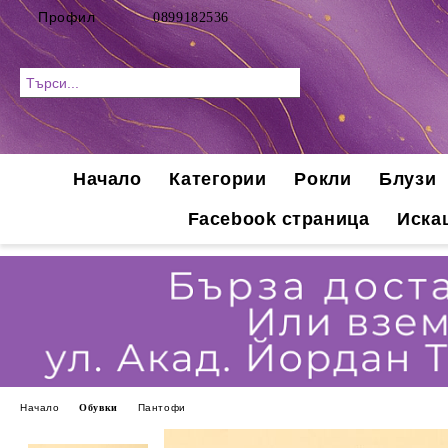
Профил
0899182536
Начало
Категории
Рокли
Блузи
Facebook страница
Иска
Начало
Обувки
Пантофи