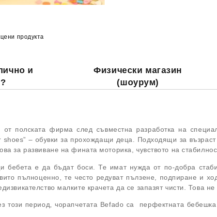
цени продукта
лично и
Физически магазин
о?
(шоурум)
 от полската фирма след съвместна разработка на специа
er shoes” – обувки за прохождащи деца. Подходящи за възраст
ова за развиване на фината моторика, чувството на стабилнос
 бебета е да бъдат боси. Те имат нужда от по-добра стабил
вито пълноценно, те често редуват пълзене, подпиране и ход
едизвикателство малките крачета да се запазят чисти. Това н
ез този период, чорапчетата Befado са перфектната бебешка 