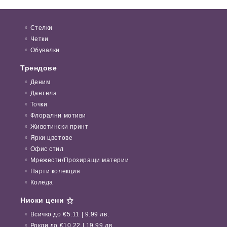
Стелки
Четки
Обувалки
Трендове
Деним
Дантела
Точки
Флорални мотиви
Животински принт
Ярки цветове
Офис стил
Мрежести/Прозиращи материи
Парти колекция
Коледа
Ниски цени ⚝
Всичко до €5.11 | 9.99 лв.
Рокли до €10.22 | 19.99 лв.