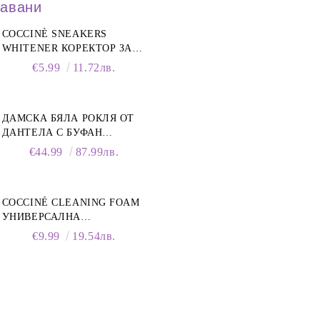
давани
COCCINÈ SNEAKERS
WHITENER КОРЕКТОР ЗА
БЕЛИ МАРАТОНКИ, 75 ML
€5.99
11.72лв.
ДАМСКА БЯЛА РОКЛЯ ОТ
ДАНТЕЛА С БУФАН
РЪКАВИ И ЯКА
€44.99
87.99лв.
COCCINÉ CLEANING FOAM
УНИВЕРСАЛНА
ПОЧИСТВАЩА ПЯНА ЗА
€9.99
19.54лв.
ОБУВКИ, 150 МЛ