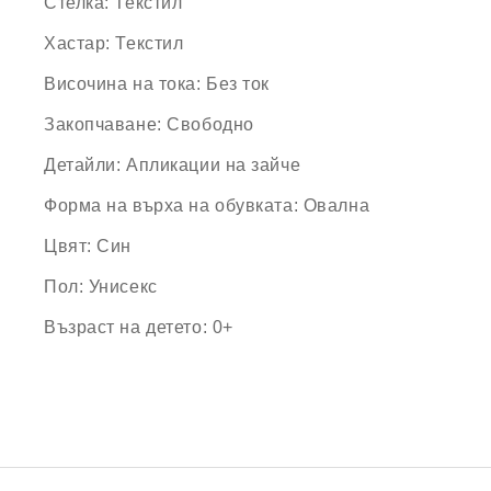
Стелка:
Текстил
Хастар:
Текстил
Височина
на
тока
:
Без ток
Закопчаване:
Свободно
Детайли:
Апликации на зайче
Форма
на
върха
на
обувката
:
Овална
Цвят:
Син
Пол:
Унисекс
Възраст на детето:
0+