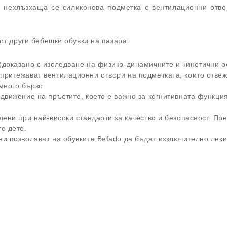
и нехлъзхаща се силиконова подметка с вентилационни отв
 от други бебешки обувки на пазара:
доказано с изследване на физико-динамичните и кинетични ос
ритежават вентилационни отвори на подметката, които отвеж
много бързо.
движение на пръстите, което е важно за когнитивната функция
дени при най-високи стандарти за качество и безопасност. П
о дете.
и позволяват на обувките Befado да бъдат изключително леки 