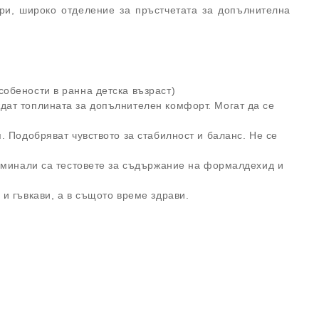
ори, широко отделение за пръстчетата за допълнителна
обености в ранна детска възраст)​
дат топлината за допълнителен комфорт. Могат да се
. Подобряват чувството за стабилност и баланс. Не се
реминали са тестовете за съдържание на формалдехид и
и гъвкави, а в същото време здрави.