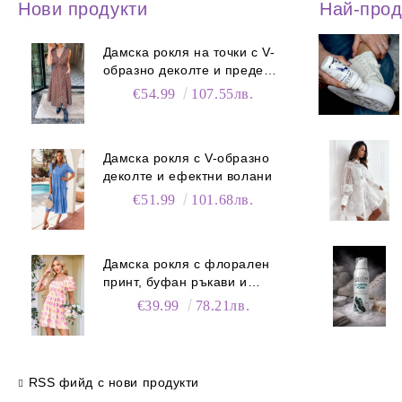
Нови продукти
Най-про
Дамска рокля на точки с V-
образно деколте и преден
цип
€54.99
107.55лв.
Дамска рокля с V-образно
деколте и ефектни волани
€51.99
101.68лв.
Дамска рокля с флорален
принт, буфан ръкави и
джобове
€39.99
78.21лв.
RSS фийд с нови продукти