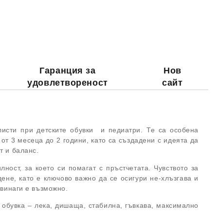
Гаранция за
Нов
удовлетвореност
сайт
листи при детските обувки и педиатри. Те са особена
 от 3 месеца до 2 години, като са създадени с идеята да
т и баланс.
ност, за което си помагат с пръстчетата. Чувството за
ене, като е ключово важно да се осигури не-хлъзгава и
е винаги е възможно.
обувка – лека, дишаща, стабилна, гъвкава, максимално