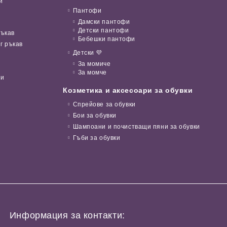
и
Пантофи
Дамски пантофи
Детски пантофи
ръкав
Бебешки пантофи
г ръкав
Детски 💜
За момиче
За момче
ни
Козметика и аксесоари за обувки
Спрейове за обувки
Бои за обувки
Шампоани и почистващи пяни за обувки
Гъби за обувки
Информация за контакти: