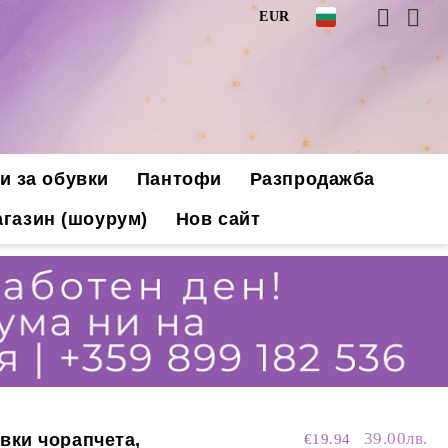
EUR
и за обувки
Пантофи
Разпродажба
газин (шоурум)
Нов сайт
39.00лв.
ки чорапчета,
€19.94