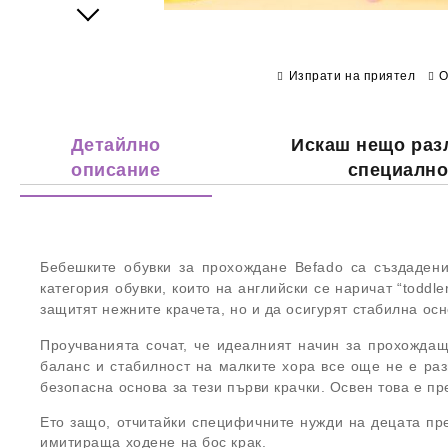
Next
Изпрати на приятел
О
Детайлно
Искаш нещо раз
описание
специалн
Бебешките обувки за прохождане Befado са създадени
категория обувки, които на английски се наричат “toddl
защитят нежните крачета, но и да осигурят стабилна осн
Проучванията сочат, че идеалният начин за прохождащи
баланс и стабилност на малките хора все още не е раз
безопасна основа за тези първи крачки. Освен това е пр
Ето защо, отчитайки специфичните нужди на децата пр
имитираща ходене на бос крак.