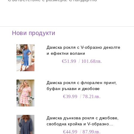
Нови продукти
Дамска рокля с V-образно деколте
и ефектни волани
€51.99
101.68лв.
Дамска рокля с флорален принт,
буфан ръкави и джобове
€39.99
78.21лв.
Дамска дънкова рокля с джобове,
свободна кройка и V-образно
деколте
€44.99
87.99лв.