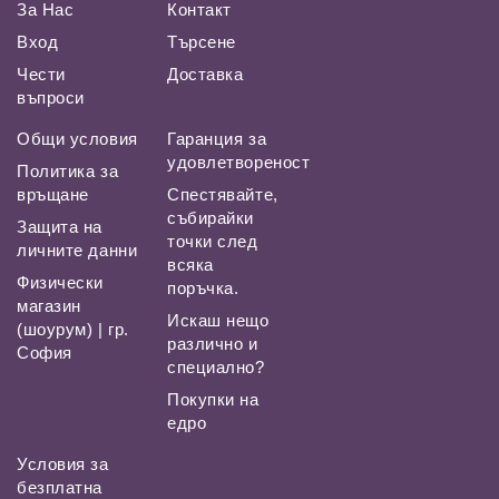
За Нас
Контакт
Вход
Търсене
Чести
Доставка
въпроси
Общи условия
Гаранция за
удовлетвореност
Политика за
връщане
Спестявайте,
събирайки
Защита на
точки след
личните данни
всяка
Физически
поръчка.
магазин
Искаш нещо
(шоурум) | гр.
различно и
София
специално?
Покупки на
едро
Условия за
безплатна