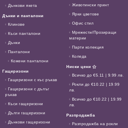
Животински принт
Дънкови якета
Ярки цветове
Дънки и панталони
Офис стил
Клинове
Мрежести/Прозиращи
Къси панталони
материи
Дънки
Парти колекция
Панталони
Коледа
Кожени панталони
Ниски цени ⚝
Гащеризони
Всичко до €5.11 | 9.99 лв.
Гащеризони с къс ръкав
Рокли до €10.22 | 19.99
Гащеризони с дълъг
лв.
ръкав
Всичко до €10.22 | 19.99
Къси гащеризони
лв.
Дълги гащеризони
Разпродажба
Дънкови гащеризони
Разпродажба на рокли