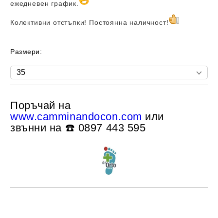
ежедневен график.
Колективни отстъпки! Постоянна наличност!
Размери:
Поръчай на
Добави в желани
www.camminandocon.com
или
звънни на ☎️ 0897 443 595