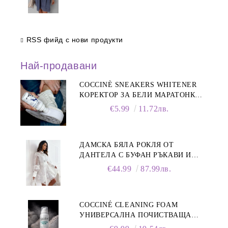
RSS фийд с нови продукти
Най-продавани
COCCINÈ SNEAKERS WHITENER
КОРЕКТОР ЗА БЕЛИ МАРАТОНКИ,
75 ML
€5.99
11.72лв.
ДАМСКА БЯЛА РОКЛЯ ОТ
ДАНТЕЛА С БУФАН РЪКАВИ И
ЯКА
€44.99
87.99лв.
COCCINÉ CLEANING FOAM
УНИВЕРСАЛНА ПОЧИСТВАЩА
ПЯНА ЗА ОБУВКИ, 150 МЛ