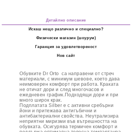
Детайлно описание
Искаш нещо различно и специално?
Физически магазин (шоурум)
Гаранция за удовлетвореност
Нов сайт
Обувките Dr Orto са направени от
стреч
материали
, с
минимум шевове
, което дава
неимоверен комфорт при работа.
Краката
не отичат
дори и след многочасов и
ежедневен график.Подходящи дори и при
много широк крак.
Подплатата Silber е с активни сребърни
йони и притежава антигъбични и
антибактериални свойства. Неутрализира
неприятни миризми във вътрешността на
обувката. Осигурява термичен комфорт и
поддържа оптимална телесна темпартаура