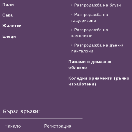
Поли
Разпродажба на блузи
Разпродажба на
Сака
гащеризони
Жилетки
Разпродажба на
комплекти
Елеци
Разпродажба на дънки/
панталони
Пижами и домашно
облекло
Коледни орнаменти (ръчно
изработени)
Бързи връзки:
Начало
Регистрация