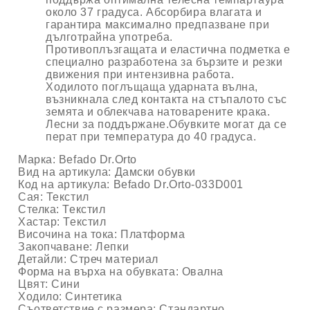
около 37 градуса. Абсорбира влагата и
гарантира максимално предпазване при
дълготрайна употреба.
Противоплъзгащата и еластична подметка
е
специално разработена за бързите и резки
движения при интензивна работа.
Ходилото поглъщаща ударната вълна,
възникнала след контакта на стъпалото със
земята и облекчава натоварените крака.
Лесни за поддържане
.Обувките могат да се
перат при температура до 40 градуса.
Марка:
Befado Dr.Orto
Вид на артикула:
Дамски обувки
Код на артикула:
Befado Dr.Orto-033D001
Сая
: Текстил
Стелка:
Текстил
Хастар:
Текстил
Височина на тока:
Платформа
Закопчаване:
Лепки
Детайли:
Стреч материал
Форма на върха на обувката:
Овална
Цвят:
Сини
Ходило:
Синтетика
Съответствие с размера:
Стандартно