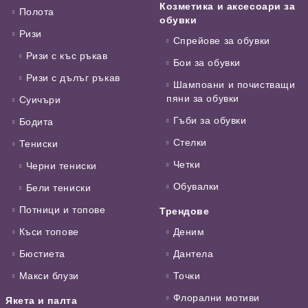
Козметика и аксесоари за
Полота
обувки
Ризи
Спрейове за обувки
Ризи с къс ръкав
Бои за обувки
Ризи с дълъг ръкав
Шампоани и почистващи
пяни за обувки
Суичъри
Гъби за обувки
Бодита
Стелки
Тениски
Четки
Черни тениски
Обувалки
Бели тениски
Потници и топове
Трендове
Къси топове
Деним
Бюстиета
Дантела
Макси блузи
Точки
Флорални мотиви
Якета и палта