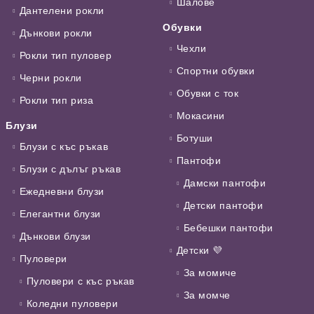
Шалове
Дантелени рокли
Обувки
Дънкови рокли
Чехли
Рокли тип пуловер
Спортни обувки
Черни рокли
Обувки с ток
Рокли тип риза
Мокасини
Блузи
Ботуши
Блузи с къс ръкав
Пантофи
Блузи с дълъг ръкав
Дамски пантофи
Ежедневни блузи
Детски пантофи
Елегантни блузи
Бебешки пантофи
Дънкови блузи
Детски 💜
Пуловери
За момиче
Пуловери с къс ръкав
За момче
Коледни пуловери