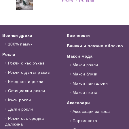
€9.99
19.54лв.
Всички дрехи
Комплекти
100% памук
Бански и плажно облекло
Рокли
Макси мода
Рокли с къс ръкав
Макси рокли
Рокли с дълъг ръкав
Макси блузи
Ежедневни рокли
Макси панталони
Официални рокли
Макси якета
Къси рокли
Аксесоари
Дълги рокли
Аксесоари за коса
Рокли със средна
Портмонета
дължина