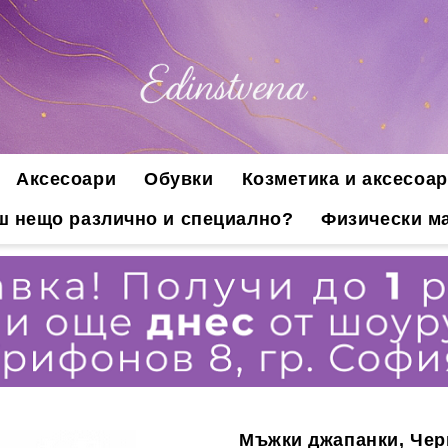
Аксесоари
Обувки
Козметика и аксесоар
ш нещо различно и специално?
Физически ма
Мъжки джапанки, Чер