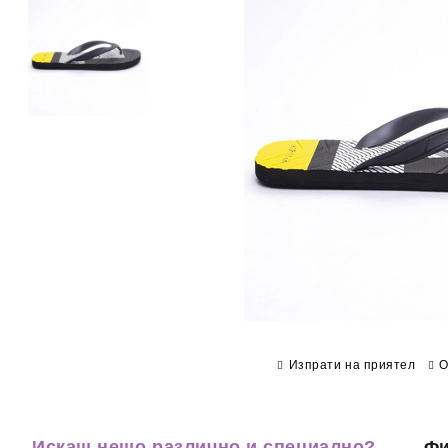
Изпрати на приятел
О
Искаш нещо различно и специално?
Фи