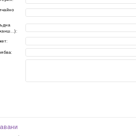
ичайно
ръдна
ханш...):
ет:
рябва:
давани