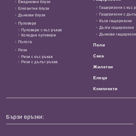
Ежедневни блузи
Гащеризони с къс 
Елегантни блузи
Гащеризони с дълъ
Дънкови блузи
Къси гащеризони
Пуловери
Дълги гащеризони
Пуловери с къс ръкав
Дънкови гащеризо
Коледни пуловери
Полота
Поли
Ризи
Сака
Ризи с къс ръкав
Ризи с дълъг ръкав
Жилетки
Елеци
Комплекти
Бързи връзки: