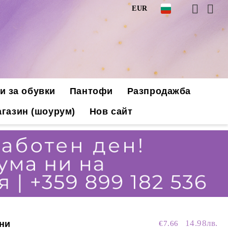
EUR
и за обувки
Пантофи
Разпродажба
газин (шоурум)
Нов сайт
14.98лв.
ни
€7.66