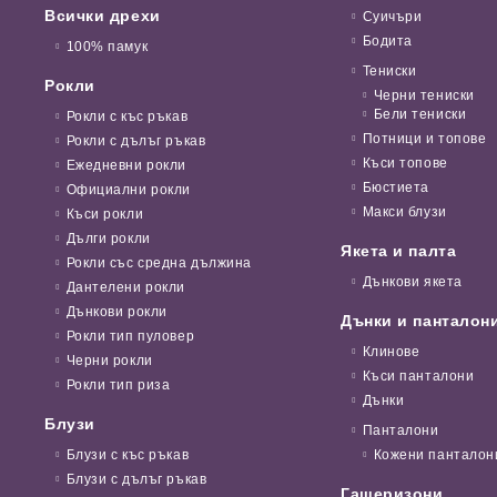
Всички дрехи
Суичъри
Бодита
100% памук
Тениски
Рокли
Черни тениски
Бели тениски
Рокли с къс ръкав
Потници и топове
Рокли с дълъг ръкав
Къси топове
Ежедневни рокли
Бюстиета
Официални рокли
Макси блузи
Къси рокли
Дълги рокли
Якета и палта
Рокли със средна дължина
Дънкови якета
Дантелени рокли
Дънкови рокли
Дънки и панталон
Рокли тип пуловер
Клинове
Черни рокли
Къси панталони
Рокли тип риза
Дънки
Блузи
Панталони
Блузи с къс ръкав
Кожени панталон
Блузи с дълъг ръкав
Гащеризони