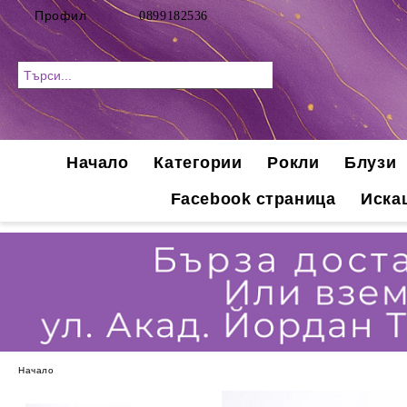
Профил
0899182536
Начало
Категории
Рокли
Блузи
Facebook страница
Иска
Начало