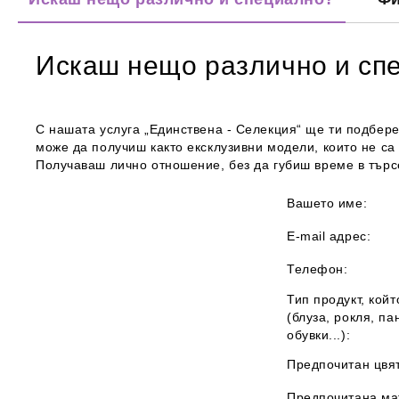
Искаш нещо различно и сп
С нашата услуга „
Единствена - Селекция
“ ще ти подбере
може да получиш както ексклузивни модели, които не са 
Получаваш лично отношение, без да губиш време в търсе
Вашето име:
E-mail адрес:
Телефон:
Тип продукт, койт
(блуза, рокля, па
обувки...):
Предпочитан цвят
Предпочитана ма