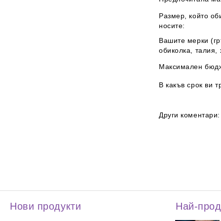
Размер, който об
носите:
Вашите мерки (г
обиколка, талия, 
Максимален бюдж
В какъв срок ви т
Други коментари:
Нови продукти
Най-про