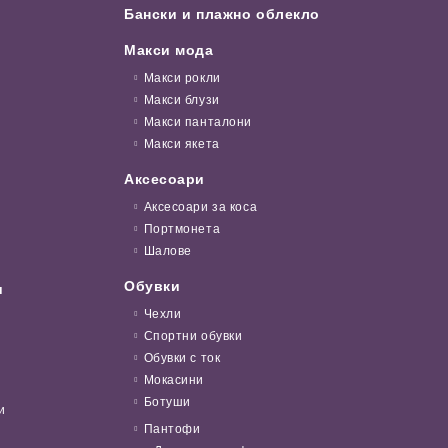
Бански и плажно облекло
Макси мода
Макси рокли
Макси блузи
Макси панталони
Макси якета
Аксесоари
Аксесоари за коса
Портмонета
Шалове
Обувки
и
Чехли
Спортни обувки
Обувки с ток
Мокасини
Ботуши
и
Пантофи