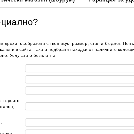
ециално?
м дрехи, съобразени с твоя вкус, размер, стил и бюджет. Поп
качени в сайта, така и подбрани находки от наличните колекц
не. Услугата е безплатна.
о търсите
нталон,
:
терия: