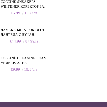
COCCINÈ SNEAKERS
WHITENER КОРЕКТОР ЗА
БЕЛИ МАРАТОНКИ, 75 ML
€5.99
11.72лв.
ДАМСКА БЯЛА РОКЛЯ ОТ
ДАНТЕЛА С БУФАН
РЪКАВИ И ЯКА
€44.99
87.99лв.
COCCINÉ CLEANING FOAM
УНИВЕРСАЛНА
ПОЧИСТВАЩА ПЯНА ЗА
€9.99
19.54лв.
ОБУВКИ, 150 МЛ