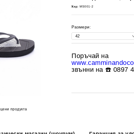
Код:
MS001-2
Размери:
Поръчай на
www.camminandoco
звънни на ☎️ 0897 
цени продукта
зически магазин (шоурум)
Гаранция за уд