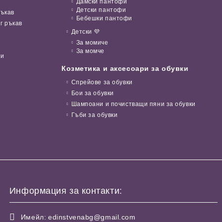
Дамски пантофи
Детски пантофи
ръкав
Бебешки пантофи
г ръкав
Детски 💜
За момиче
За момче
ни
Козметика и аксесоари за обувки
Спрейове за обувки
Бои за обувки
Шампоани и почистващи пяни за обувки
Гъби за обувки
Информация за контакти:
Имейл:
edinstvenabg@gmail.com