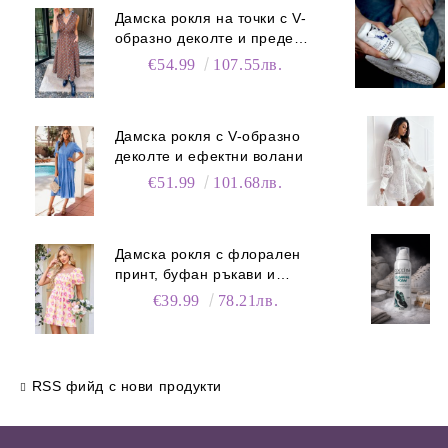
Дамска рокля на точки с V-
образно деколте и преден
цип
€54.99
107.55лв.
Дамска рокля с V-образно
деколте и ефектни волани
€51.99
101.68лв.
Дамска рокля с флорален
принт, буфан ръкави и
джобове
€39.99
78.21лв.
RSS фийд с нови продукти