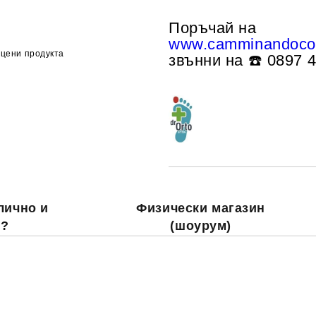
Поръчай на
www.camminandoco
цени продукта
звънни на ☎️ 0897 
лично и
Физически магазин
о?
(шоурум)