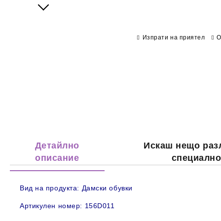
Next
Изпрати на приятел
О
Детайлно
Искаш нещо раз
описание
специалн
Вид на продукта:
Дамски обувки
Артикулен номер: 156D011