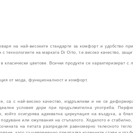
тговаря на най-високите стандарти за комфорт и удобство п
с технологиите на марката Dr Orto, т.е.високо качество, защи
в класически цветове. Всички продукти се характеризират с 
ация от мода, функционалност и комфорт.
те, са с най-високо качество, издръжливи и не се деформира
идеални условия дори при продължителна употреба. Перфек
н, който осигурява адекватна циркулация на въздуха, а бл
о подуване или ожулвания на стъпалото. Ходилото е стабилно,
сочината на петата разпределя равномерно телесното тегл
арване, като същевременно предпазва коленните стави и гръб