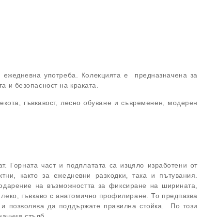
ри ежедневна употреба. Колекцията е предназначена за
та и безопасност на краката.
лекота, гъвкавост, лесно обуване и съвременен, модерен
т. Горната част и подплатата са изцяло изработени от
тни, както за ежедневни разходки, така и пътувания.
агодарение на възможността за фиксиране на ширината,
 леко, гъвкаво с анатомично профилиране. То предпазва
о и позволява да поддържате правилна стойка. По този
начния стълб.