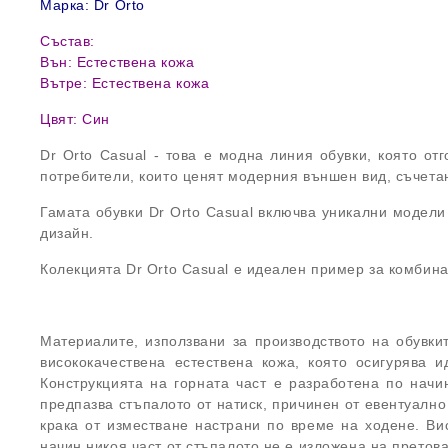
Марка: Dr Orto
Състав:
Вън: Естествена кожа
Вътре:
Естествена кожа
Цвят: Син
Dr Orto Casual - това е модна линия обувки, която о
потребители, които ценят модерния външен вид, съчетан 
Гамата обувки Dr Orto Casual включва уникални модели 
дизайн.
Колекцията Dr Orto Casual е идеален пример за комбин
Материалите, използвани за производството на обувки
висококачествена естествена кожа, която осигурява 
Конструкцията на горната част е разработена по начи
предпазва стъпалото от натиск, причинен от евентуалн
крака от изместване настрани по време на ходене. Ви
начин никоя част от стъпалото не е изложена на претов