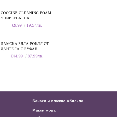
COCCINÉ CLEANING FOAM
УНИВЕРСАЛНА
ПОЧИСТВАЩА ПЯНА ЗА
€9.99
19.54лв.
ОБУВКИ, 150 МЛ
ДАМСКА БЯЛА РОКЛЯ ОТ
ДАНТЕЛА С БУФАН
РЪКАВИ И ЯКА
€44.99
87.99лв.
Бански и плажно облекло
Макси мода