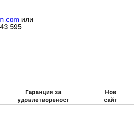
n.com
или
Добави в желани
443 595
Гаранция за
Нов
удовлетвореност
сайт