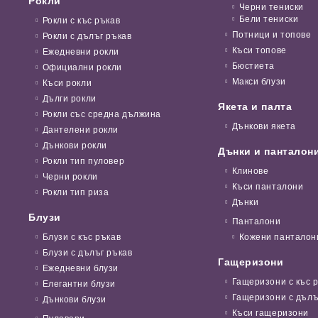
Рокли
Черни тениски
Бели тениски
Рокли с къс ръкав
Потници и топове
Рокли с дълъг ръкав
Къси топове
Ежедневни рокли
Бюстиета
Официални рокли
Макси блузи
Къси рокли
Дълги рокли
Якета и палта
Рокли със средна дължина
Дънкови якета
Дантелени рокли
Дънкови рокли
Дънки и панталон
Рокли тип пуловер
Клинове
Черни рокли
Къси панталони
Рокли тип риза
Дънки
Блузи
Панталони
Блузи с къс ръкав
Кожени панталон
Блузи с дълъг ръкав
Гащеризони
Ежедневни блузи
Гащеризони с къс 
Елегантни блузи
Гащеризони с дълъ
Дънкови блузи
Къси гащеризони