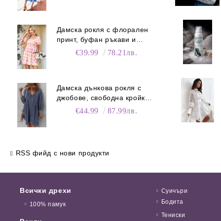
Дамска рокля с флорален
принт, буфан ръкави и
джобове
€39.99
78.21лв.
Дамска дънкова рокля с
джобове, свободна кройка и
V-образно деколте
€44.99
87.99лв.
RSS фийд с нови продукти
Всички дрехи
Суичъри
Бодита
100% памук
Тениски