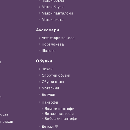
Макси рокли
Макси блузи
Макси панталони
Макси якета
Аксесоари
Аксесоари за коса
Портмонета
Шалове
Обувки
и
Чехли
Спортни обувки
Обувки с ток
Мокасини
Ботуши
и
Пантофи
Дамски пантофи
Детски пантофи
ръкав
Бебешки пантофи
г ръкав
Детски 💜