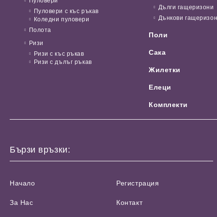
Пуловери
Дълги гащеризони
Пуловери с къс ръкав
Дънкови гащеризо
Коледни пуловери
Полота
Поли
Ризи
Сака
Ризи с къс ръкав
Ризи с дълъг ръкав
Жилетки
Елеци
Комплекти
Бързи връзки:
Начало
Регистрация
За Нас
Контакт