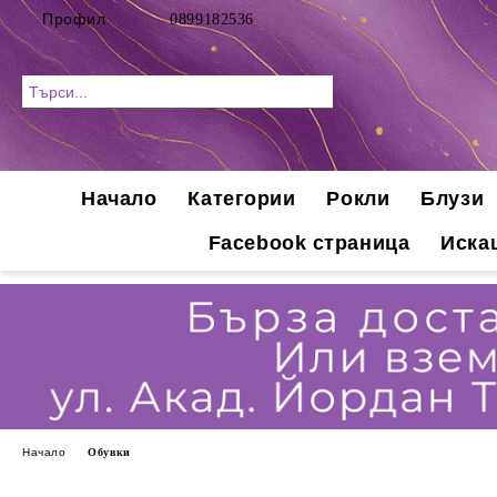
Профил
0899182536
Начало
Категории
Рокли
Блузи
Facebook страница
Иска
Начало
Обувки