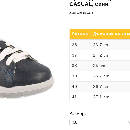
CASUAL, сини
Код:
156D011-3
Размер
Дължина на кра
36
23.7 cm
37
24.2 cm
38
25 cm
39
25.7 cm
40
26.7 cm
41
27.1 cm
Размери: