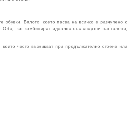
е обувки. Бялото, което пасва на всичко е разчупено с
Dr Orto, се комбинират идеално със спортни панталони,
, които често възникват при продължително стоене или