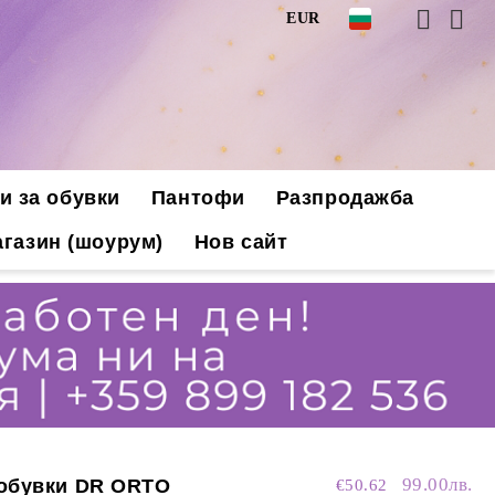
EUR
и за обувки
Пантофи
Разпродажба
газин (шоурум)
Нов сайт
99.00лв.
 обувки DR ORTO
€50.62