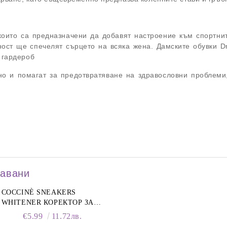
които са предназначени да добавят настроение към спортнит
рност ще спечелят сърцето на всяка жена. Дамските обувки 
 гардероб
 но и помагат за предотвратяване на здравословни проблеми
давани
COCCINÈ SNEAKERS
WHITENER КОРЕКТОР ЗА
БЕЛИ МАРАТОНКИ, 75 ML
€5.99
11.72лв.