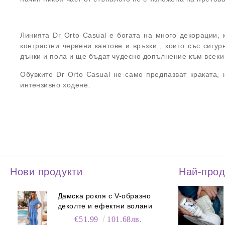
Линията Dr Orto Casual е богата на много декорации, 
контрастни червени кантове и връзки , които със сигу
дънки и пола и ще бъдат чудесно допълнение към всеки
Обувките Dr Orto Casual не само предпазват краката,
интензивно ходене.
Нови продукти
Най-про
Дамска рокля с V-образно
деколте и ефектни волани
€51.99
101.68лв.