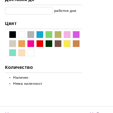
Балеринки
Мрежести/Прозиращи материи
За прохождане
работни дни
Парти колекция
Коледа
Цвят
Количество
Наличен
Няма наличност