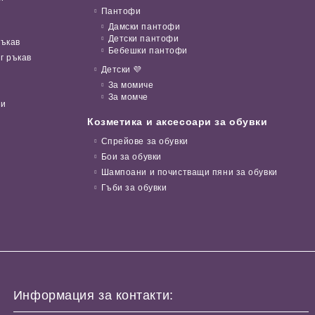
Пантофи
Дамски пантофи
Детски пантофи
ръкав
Бебешки пантофи
г ръкав
Детски 💜
За момиче
За момче
ни
Козметика и аксесоари за обувки
Спрейове за обувки
Бои за обувки
Шампоани и почистващи пяни за обувки
Гъби за обувки
Информация за контакти: