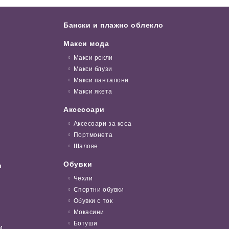
Бански и плажно облекло
Макси мода
Макси рокли
Макси блузи
Макси панталони
Макси якета
Аксесоари
Аксесоари за коса
Портмонета
Шалове
Обувки
и
Чехли
Спортни обувки
Обувки с ток
Мокасини
Ботуши
и