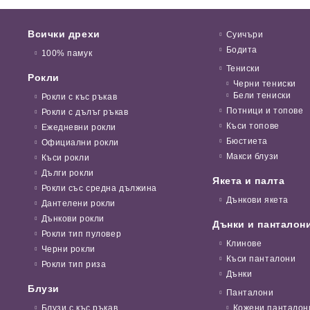
Всички дрехи
Суичъри
Бодита
100% памук
Тениски
Рокли
Черни тениски
Бели тениски
Рокли с къс ръкав
Потници и топове
Рокли с дълъг ръкав
Къси топове
Ежедневни рокли
Бюстиета
Официални рокли
Макси блузи
Къси рокли
Дълги рокли
Якета и палта
Рокли със средна дължина
Дънкови якета
Дантелени рокли
Дънкови рокли
Дънки и панталон
Рокли тип пуловер
Клинове
Черни рокли
Къси панталони
Рокли тип риза
Дънки
Блузи
Панталони
Блузи с къс ръкав
Кожени панталон