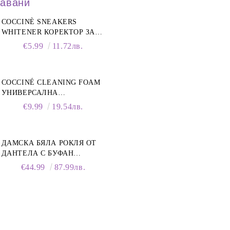
давани
COCCINÈ SNEAKERS
WHITENER КОРЕКТОР ЗА
БЕЛИ МАРАТОНКИ, 75 ML
€5.99
11.72лв.
COCCINÉ CLEANING FOAM
УНИВЕРСАЛНА
ПОЧИСТВАЩА ПЯНА ЗА
€9.99
19.54лв.
ОБУВКИ, 150 МЛ
ДАМСКА БЯЛА РОКЛЯ ОТ
ДАНТЕЛА С БУФАН
РЪКАВИ И ЯКА
€44.99
87.99лв.