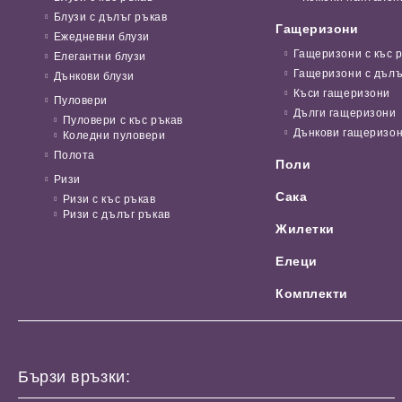
Блузи с дълъг ръкав
Гащеризони
Ежедневни блузи
Гащеризони с къс 
Елегантни блузи
Гащеризони с дълъ
Дънкови блузи
Къси гащеризони
Пуловери
Дълги гащеризони
Пуловери с къс ръкав
Дънкови гащеризо
Коледни пуловери
Полота
Поли
Ризи
Сака
Ризи с къс ръкав
Ризи с дълъг ръкав
Жилетки
Елеци
Комплекти
Бързи връзки: