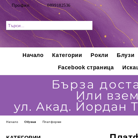
Профил
0899182536
Начало
Категории
Рокли
Блузи
Facebook страница
Иска
Начало
Обувки
Платформи
Плат
КАТЕГОРИИ