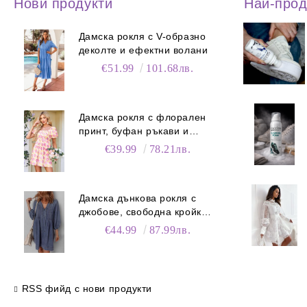
Нови продукти
Най-про
Дамска рокля с V-образно
деколте и ефектни волани
€51.99
101.68лв.
Дамска рокля с флорален
принт, буфан ръкави и
джобове
€39.99
78.21лв.
Дамска дънкова рокля с
джобове, свободна кройка и
V-образно деколте
€44.99
87.99лв.
RSS фийд с нови продукти