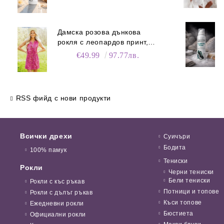
Дамска розова дънкова
рокля с леопардов принт,
100% памук
€49.99
97.77лв.
RSS фийд с нови продукти
Всички дрехи
Суичъри
Бодита
100% памук
Тениски
Рокли
Черни тениски
Бели тениски
Рокли с къс ръкав
Потници и топове
Рокли с дълъг ръкав
Къси топове
Ежедневни рокли
Бюстиета
Официални рокли