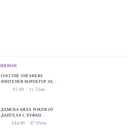
давани
COCCINÈ SNEAKERS
WHITENER КОРЕКТОР ЗА
БЕЛИ МАРАТОНКИ, 75 ML
€5.99
11.72лв.
ДАМСКА БЯЛА РОКЛЯ ОТ
ДАНТЕЛА С БУФАН
РЪКАВИ И ЯКА
€44.99
87.99лв.