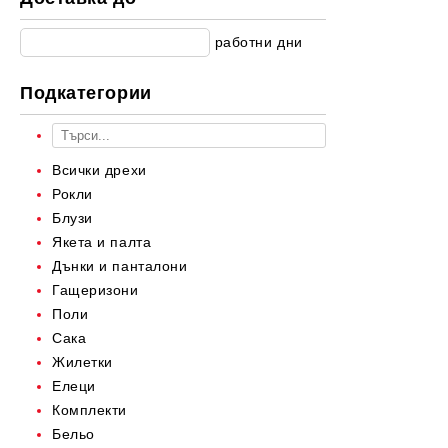
Балеринки
Мрежести/Прозиращи материи
За прохождане
работни дни
Парти колекция
Коледа
Подкатегории
Всички дрехи
Рокли
Блузи
Якета и палта
Дънки и панталони
Гащеризони
Поли
Сака
Жилетки
Елеци
Комплекти
Бельо