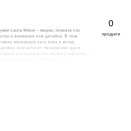
0
бувки
Laura Messi
– марка, позната със
продукти
отка и внимание към детайла. В тази
твени материали като кожа и велур,
дневна елегантност. Независимо дали
андали или комфортни обувки с характер –
 между комфорт и изтънчен стил.