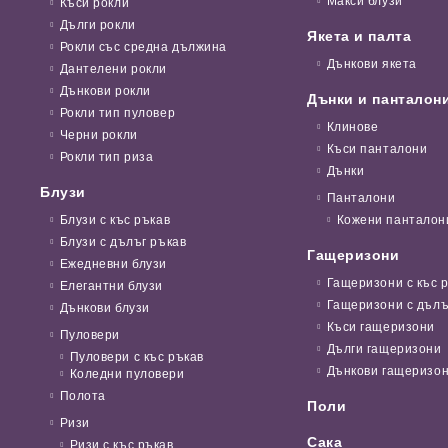
Макси блузи
Къси рокли
Дълги рокли
Якета и палта
Рокли със средна дължина
Дънкови якета
Дантелени рокли
Дънкови рокли
Дънки и панталон
Рокли тип пуловер
Клинове
Черни рокли
Къси панталони
Рокли тип риза
Дънки
Блузи
Панталони
Блузи с къс ръкав
Кожени панталон
Блузи с дълъг ръкав
Гащеризони
Ежедневни блузи
Гащеризони с къс 
Елегантни блузи
Гащеризони с дълъ
Дънкови блузи
Къси гащеризони
Пуловери
Дълги гащеризони
Пуловери с къс ръкав
Дънкови гащеризо
Коледни пуловери
Полота
Поли
Ризи
Сака
Ризи с къс ръкав