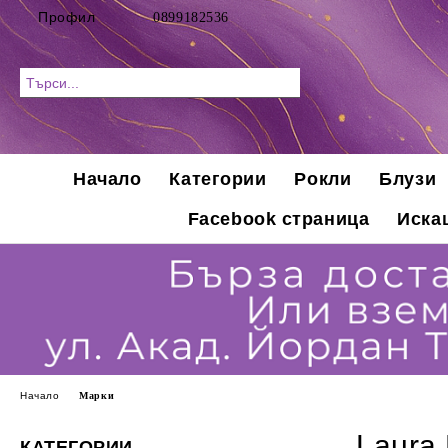
Профил
0899182536
Начало
Категории
Рокли
Блузи
Facebook страница
Иска
Начало
Марки
Laura
КАТЕГОРИИ