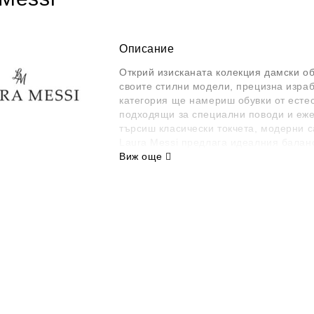
Описание
Открий изисканата колекция дамски о
своите стилни модели, прецизна израб
категория ще намериш обувки от естес
подходящи за специални поводи и еже
търсиш класически токчета, модерни с
Laura Messi
предлага идеалния баланс
Виж още