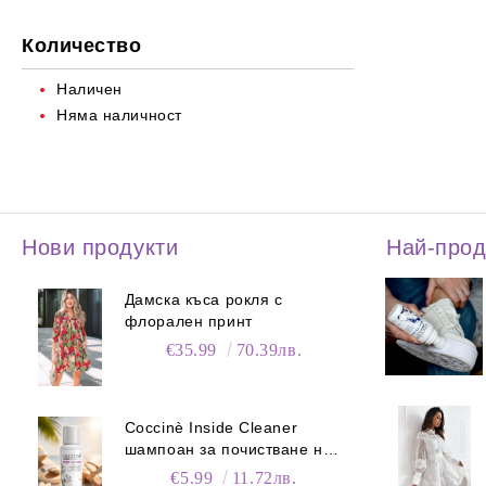
Количество
Наличен
Няма наличност
Нови продукти
Най-про
Дамска къса рокля с
флорален принт
€35.99
70.39лв.
Coccinè Inside Cleaner
шампоан за почистване на
сандали, 75 ml
€5.99
11.72лв.