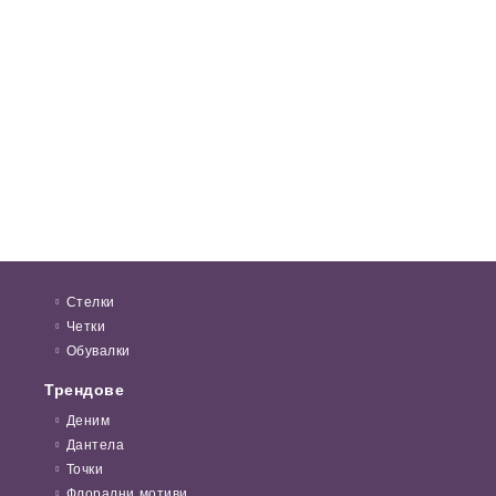
Стелки
Четки
Обувалки
Трендове
Деним
Дантела
Точки
Флорални мотиви