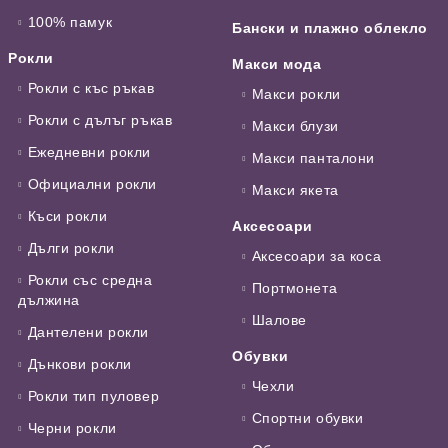
100% памук
Бански и плажно облекло
Рокли
Макси мода
Рокли с къс ръкав
Макси рокли
Рокли с дълъг ръкав
Макси блузи
Ежедневни рокли
Макси панталони
Официални рокли
Макси якета
Къси рокли
Аксесоари
Дълги рокли
Аксесоари за коса
Рокли със средна
Портмонета
дължина
Шалове
Дантелени рокли
Обувки
Дънкови рокли
Чехли
Рокли тип пуловер
Спортни обувки
Черни рокли