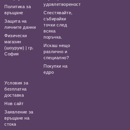
удовлетвореност
Политика за
връщане
Спестявайте,
събирайки
Защита на
точки след
личните данни
всяка
Физически
поръчка.
магазин
Искаш нещо
(шоурум) | гр.
различно и
София
специално?
Покупки на
едро
Условия за
безплатна
доставка
Нов сайт
Заявление за
връщане на
стока