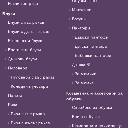
Обувки с ток
Рокли тип риза
Мокасини
Блузи
Ботуши
Блузи с къс ръкав
Пантофи
Блузи с дълъг ръкав
Дамски пантофи
Ежедневни блузи
Детски пантофи
Елегантни блузи
Бебешки пантофи
Дънкови блузи
Детски 💜
Пуловери
За момиче
Пуловери с къс ръкав
За момче
Коледни пуловери
Козметика и аксесоари за
Полота
обувки
Ризи
Спрейове за обувки
Ризи с къс ръкав
Бои за обувки
Ризи с дълъг ръкав
Шампоани и почистващи