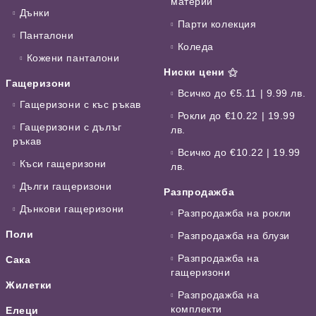
материи
Дънки
Парти колекция
Панталони
Коледа
Кожени панталони
Ниски цени ⚝
Гащеризони
Всичко до €5.11 | 9.99 лв.
Гащеризони с къс ръкав
Рокли до €10.22 | 19.99
Гащеризони с дълъг
лв.
ръкав
Всичко до €10.22 | 19.99
Къси гащеризони
лв.
Дълги гащеризони
Разпродажба
Дънкови гащеризони
Разпродажба на рокли
Поли
Разпродажба на блузи
Разпродажба на
Сака
гащеризони
Жилетки
Разпродажба на
комплекти
Елеци