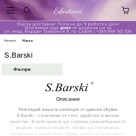
Начало
Марки
S.Barski
Филтри
Описание
Разгледай нашата селекция от дамски обувки
S.Barski
- съчетание от стил, удобство и високо
качество. В категорията ще откриеш разнообразие от
модели: кожени сандали, обувки на платформа,
балеринки и ежедневни обувки, които се отличават с