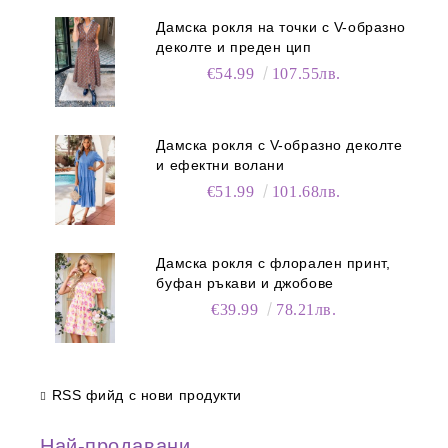
Дамска рокля на точки с V-образно
деколте и преден цип
€54.99
107.55лв.
Дамска рокля с V-образно деколте
и ефектни волани
€51.99
101.68лв.
Дамска рокля с флорален принт,
буфан ръкави и джобове
€39.99
78.21лв.
RSS фийд с нови продукти
Най-продавани