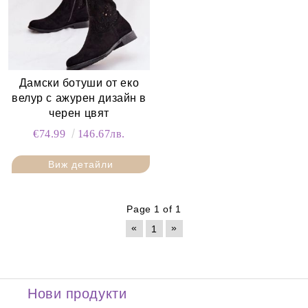
Дамски ботуши от еко
велур с ажурен дизайн в
черен цвят
€74.99
146.67лв.
Виж детайли
Page 1 of 1
«
»
1
Нови продукти