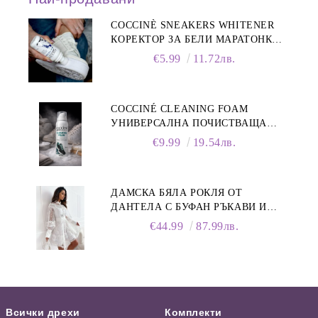
COCCINÈ SNEAKERS WHITENER
КОРЕКТОР ЗА БЕЛИ МАРАТОНКИ,
75 ML
€5.99
11.72лв.
COCCINÉ CLEANING FOAM
УНИВЕРСАЛНА ПОЧИСТВАЩА
ПЯНА ЗА ОБУВКИ, 150 МЛ
€9.99
19.54лв.
ДАМСКА БЯЛА РОКЛЯ ОТ
ДАНТЕЛА С БУФАН РЪКАВИ И
ЯКА
€44.99
87.99лв.
Всички дрехи
Комплекти