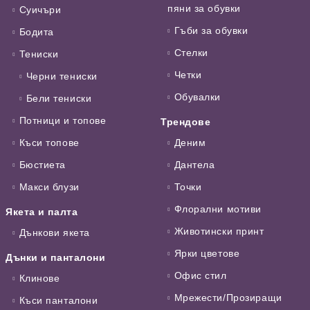
пяни за обувки
Суичъри
Гъби за обувки
Бодита
Стелки
Тениски
Четки
Черни тениски
Обувалки
Бели тениски
Потници и топове
Трендове
Къси топове
Деним
Бюстиета
Дантела
Макси блузи
Точки
Флорални мотиви
Якета и палта
Животински принт
Дънкови якета
Ярки цветове
Дънки и панталони
Офис стил
Клинове
Мрежести/Прозиращи
Къси панталони