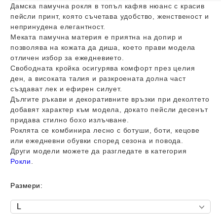
Дамска памучна рокля в топъл кафяв нюанс с красив
пейсли принт, която съчетава удобство, женственост и
непринудена елегантност.
Меката памучна материя е приятна на допир и
позволява на кожата да диша, което прави модела
отличен избор за ежедневието.
Свободната кройка осигурява комфорт през целия
ден, а високата талия и разкроената долна част
създават лек и ефирен силует.
Дългите ръкави и декоративните връзки при деколтето
добавят характер към модела, докато пейсли десенът
придава стилно бохо излъчване.
Роклята се комбинира лесно с ботуши, боти, кецове
или ежедневни обувки според сезона и повода.
Други модели можете да разгледате в категория
Рокли
.
Размери: