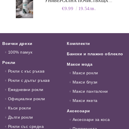
УНИВЕРСАЛНА ПОЧИСТВАЩА
ПЯНА ЗА ОБУВКИ, 150 МЛ
€9.99
19.54лв.
Всички дрехи
Комплекти
100% памук
Бански и плажно облекло
Рокли
Макси мода
Рокли с къс ръкав
Макси рокли
Рокли с дълъг ръкав
Макси блузи
Ежедневни рокли
Макси панталони
Официални рокли
Макси якета
Къси рокли
Аксесоари
Дълги рокли
Аксесоари за коса
Рокли със средна
Портмонета