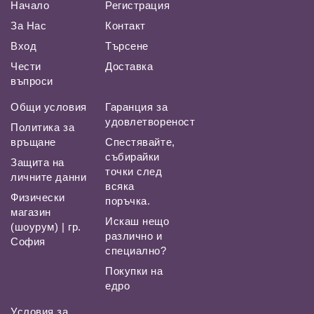
Начало
Регистрация
За Нас
Контакт
Вход
Търсене
Чести
Доставка
въпроси
Общи условия
Гаранция за
удовлетвореност
Политика за
връщане
Спестявайте,
събирайки
Защита на
точки след
личните данни
всяка
Физически
поръчка.
магазин
Искаш нещо
(шоурум) | гр.
различно и
София
специално?
Покупки на
едро
Условия за