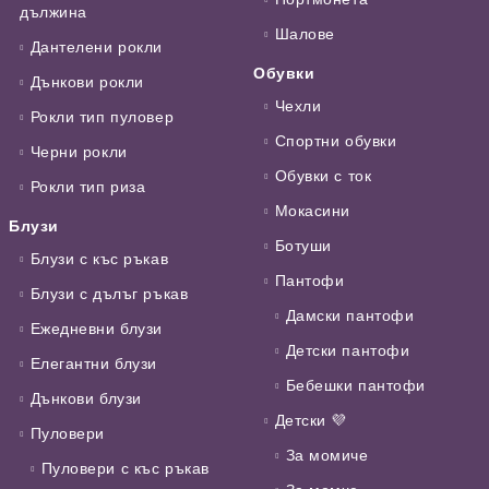
дължина
Шалове
Дантелени рокли
Обувки
Дънкови рокли
Чехли
Рокли тип пуловер
Спортни обувки
Черни рокли
Обувки с ток
Рокли тип риза
Мокасини
Блузи
Ботуши
Блузи с къс ръкав
Пантофи
Блузи с дълъг ръкав
Дамски пантофи
Ежедневни блузи
Детски пантофи
Елегантни блузи
Бебешки пантофи
Дънкови блузи
Детски 💜
Пуловери
За момиче
Пуловери с къс ръкав