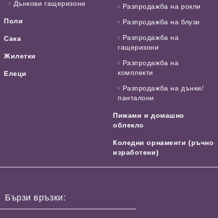
Дънкови гащеризони
Разпродажба на рокли
Поли
Разпродажба на блузи
Разпродажба на
Сака
гащеризони
Жилетки
Разпродажба на
комплекти
Елеци
Разпродажба на дънки/
панталони
Пижами и домашно
облекло
Коледни орнаменти (ръчно
изработени)
Бързи връзки: