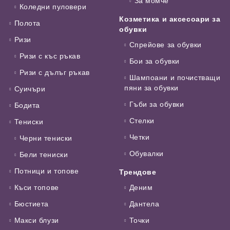
За момче
Коледни пуловери
Козметика и аксесоари за
Полота
обувки
Ризи
Спрейове за обувки
Ризи с къс ръкав
Бои за обувки
Ризи с дълъг ръкав
Шампоани и почистващи
пяни за обувки
Суичъри
Гъби за обувки
Бодита
Стелки
Тениски
Четки
Черни тениски
Обувалки
Бели тениски
Потници и топове
Трендове
Къси топове
Деним
Бюстиета
Дантела
Макси блузи
Точки