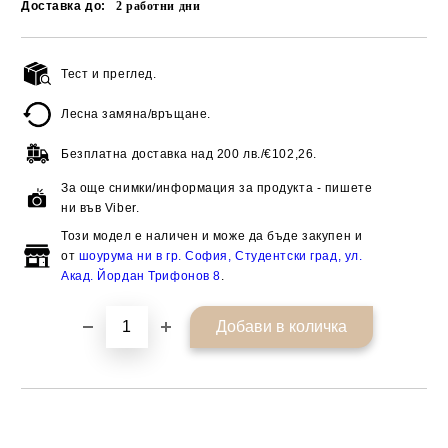
Доставка до:
2
работни дни
Тест и преглед.
Добави в желани
Лесна замяна/връщане.
Безплатна доставка над
200 лв./€102,26.
За още снимки/информация за продукта - пишете
ни във Viber.
Този модел е наличен и може да бъде закупен и
от
шоурума ни в гр. София, Студентски град, ул.
Акад. Йордан Трифонов 8
.