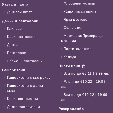
Флорални мотиви
Якета и палта
Животински принт
Дънкови якета
Ярки цветове
Дънки и панталони
Офис стил
Клинове
Мрежести/Прозиращи
Къси панталони
материи
Дънки
Парти колекция
Панталони
Коледа
Кожени панталони
Ниски цени ⚝
Гащеризони
Всичко до €5.11 | 9.99 лв.
Гащеризони с къс ръкав
Рокли до €10.22 | 19.99
Гащеризони с дълъг
лв.
ръкав
Всичко до €10.22 | 19.99
Къси гащеризони
лв.
Дълги гащеризони
Разпродажба