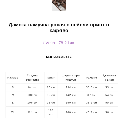
Дамска памучна рокля с пейсли принт в
кафяво
78.21лв.
€39.99
Код:
LC6126753-1
Гръдна
Ширина при
Дължина
Размер
Талия
Рамене
обиколка
подгъв
ръкав
S
94 см
86 см
134 см
35.5 см
53 см
M
100 см
92 см
142 см
37 см
54 см
L
106 см
98 см
150 см
38.5 см
55 см
106
XL
114 см
160 см
40.7 см
56 см
см