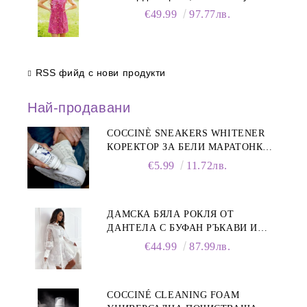
€49.99
97.77лв.
RSS фийд с нови продукти
Най-продавани
COCCINÈ SNEAKERS WHITENER
КОРЕКТОР ЗА БЕЛИ МАРАТОНКИ,
75 ML
€5.99
11.72лв.
ДАМСКА БЯЛА РОКЛЯ ОТ
ДАНТЕЛА С БУФАН РЪКАВИ И
ЯКА
€44.99
87.99лв.
COCCINÉ CLEANING FOAM