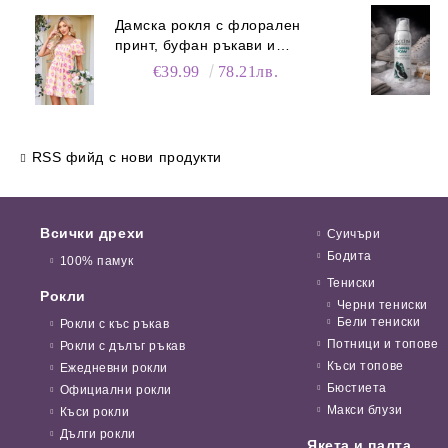
Дамска рокля с флорален
принт, буфан ръкави и
джобове
€39.99
78.21лв.
RSS фийд с нови продукти
Всички дрехи
Суичъри
Бодита
100% памук
Тениски
Рокли
Черни тениски
Бели тениски
Рокли с къс ръкав
Потници и топове
Рокли с дълъг ръкав
Къси топове
Ежедневни рокли
Бюстиета
Официални рокли
Макси блузи
Къси рокли
Дълги рокли
Якета и палта