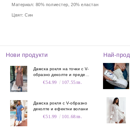
Материал:
80% полиестер, 20% еластан
Цвят:
Син
Нови продукти
Най-про
Дамска рокля на точки с V-
образно деколте и преден
цип
€54.99
107.55лв.
Дамска рокля с V-образно
деколте и ефектни волани
€51.99
101.68лв.