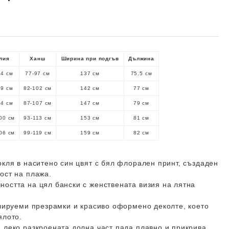
лия
Ханш
Ширина при подгъв
Дължина
84 см
77-97 см
137 см
75.5 см
89 см
82-102 см
142 см
77 см
94 см
87-107 см
147 см
79 см
00 см
93-113 см
153 см
81 см
06 см
99-119 см
159 см
82 см
окля в наситено син цвят с бял флорален принт, създаден
ост на плажа.
остта на цял бански с женствената визия на лятна
улируеми презрамки и красиво оформено деколте, което
ялото.
 леко разкроената долна част пада плавно и прикрива