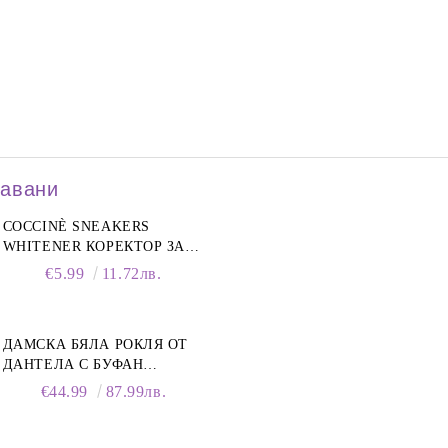
давани
COCCINÈ SNEAKERS
WHITENER КОРЕКТОР ЗА
БЕЛИ МАРАТОНКИ, 75 ML
€5.99
11.72лв.
ДАМСКА БЯЛА РОКЛЯ ОТ
ДАНТЕЛА С БУФАН
РЪКАВИ И ЯКА
€44.99
87.99лв.