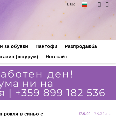
EUR
и за обувки
Пантофи
Разпродажба
газин (шоурум)
Нов сайт
78.21лв.
п рокля в синьо с
€39.99