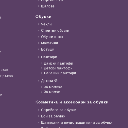
Портмонета
Шалове
Обувки
и
Чехли
Спортни обувки
Обувки с ток
Мокасини
Ботуши
и
Пантофи
Дамски пантофи
Детски пантофи
ръкав
Бебешки пантофи
г ръкав
Детски 💜
За момиче
За момче
ни
Козметика и аксесоари за обувки
Спрейове за обувки
Бои за обувки
Шампоани и почистващи пяни за обувки