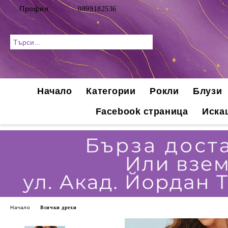
Профил
0899182536
Начало
Категории
Рокли
Блузи
Facebook страница
Иска
Начало
Всички дрехи