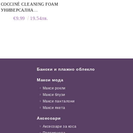
COCCINÉ CLEANING FOAM
УНИВЕРСАЛНА
ПОЧИСТВАЩА ПЯНА ЗА
€9.99
19.54лв.
ОБУВКИ, 150 МЛ
Бански и плажно облекло
Макси мода
Макси рокли
Макси блузи
Макси панталони
Макси якета
Аксесоари
Аксесоари за коса