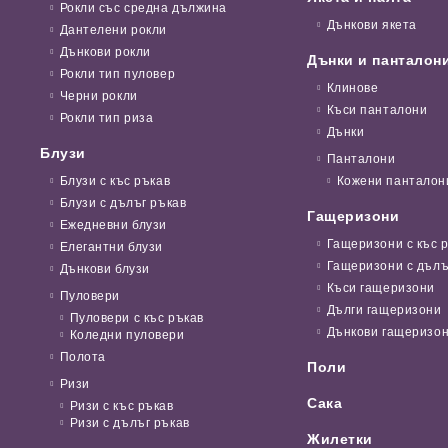
Рокли със средна дължина
Дънкови якета
Дантелени рокли
Дънкови рокли
Дънки и панталон
Рокли тип пуловер
Клинове
Черни рокли
Къси панталони
Рокли тип риза
Дънки
Блузи
Панталони
Блузи с къс ръкав
Кожени панталон
Блузи с дълъг ръкав
Гащеризони
Ежедневни блузи
Гащеризони с къс 
Елегантни блузи
Гащеризони с дълъ
Дънкови блузи
Къси гащеризони
Пуловери
Дълги гащеризони
Пуловери с къс ръкав
Дънкови гащеризо
Коледни пуловери
Полота
Поли
Ризи
Сака
Ризи с къс ръкав
Ризи с дълъг ръкав
Жилетки