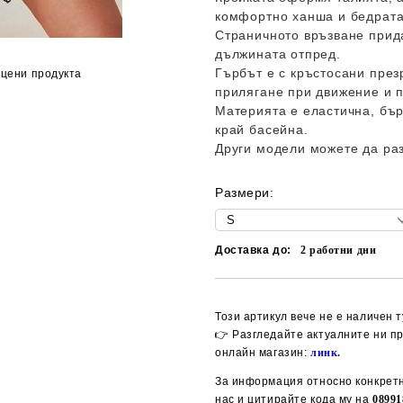
комфортно ханша и бедрата
Страничното връзване прида
дължината отпред.
Гърбът е с кръстосани през
цени продукта
прилягане при движение и 
Материята е еластична, бъ
край басейна.
Други модели можете да ра
Размери:
Доставка до:
2
работни дни
Този артикул вече не е наличен т
👉 Разгледайте актуалните ни п
онлайн магазин:
линк
.
За информация относно конкретн
нас и цитирайте кода му на
08991