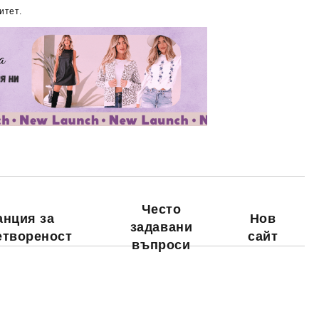
итет.
Добави в желани
Често
анция за
Нов
задавани
етвореност
сайт
въпроси