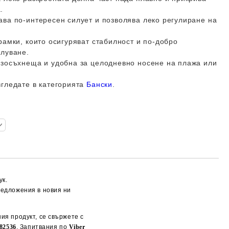
.
ва по-интересен силует и позволява леко регулиране на
рамки, които осигуряват стабилност и по-добро
плуване.
рзосъхнеща и удобна за целодневно носене на плажа или
згледате в категорията
Бански
.
ук.
редложения в новия ни
ия продукт, се свържете с
82536
. Запитвания по
Viber