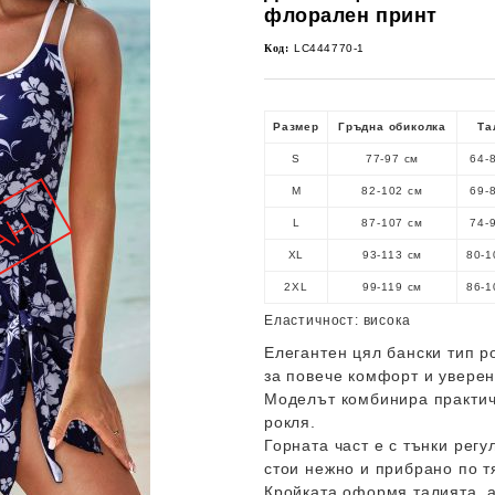
флорален принт
Код:
LC444770-1
Размер
Гръдна обиколка
Та
S
77-97 см
64-
M
82-102 см
69-
L
87-107 см
74-
XL
93-113 см
80-1
2XL
99-119 см
86-1
Еластичност:
висока
Елегантен цял бански тип р
за повече комфорт и уверен
Моделът комбинира практичн
рокля.
Горната част е с тънки рег
стои нежно и прибрано по т
Кройката оформя талията, а