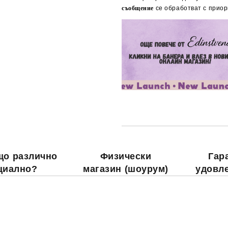
съобщение
се обработват с приор
що различно
Физически
Гар
циално?
магазин (шоурум)
удовл