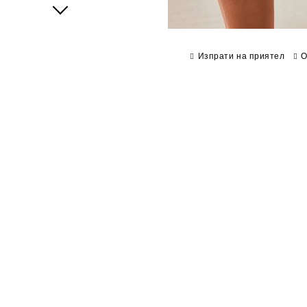
Next
Изпрати на приятел
О