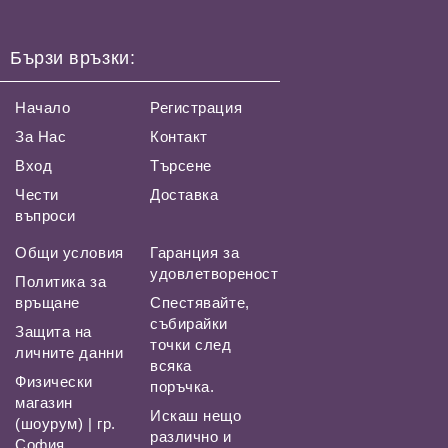
Бързи връзки:
Начало
Регистрация
За Нас
Контакт
Вход
Търсене
Чести
Доставка
въпроси
Общи условия
Гаранция за
удовлетвореност
Политика за
връщане
Спестявайте,
събирайки
Защита на
точки след
личните данни
всяка
Физически
поръчка.
магазин
Искаш нещо
(шоурум) | гр.
различно и
София