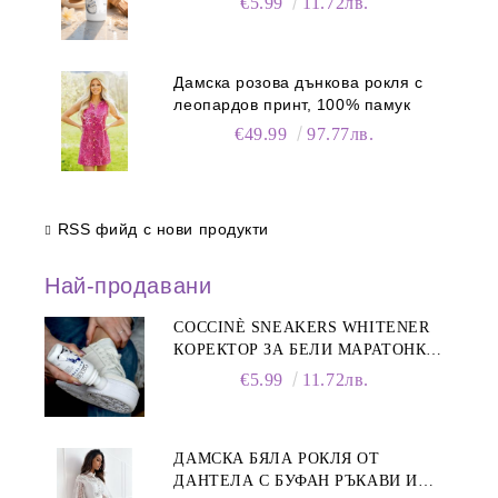
€5.99
11.72лв.
Дамска розова дънкова рокля с
леопардов принт, 100% памук
€49.99
97.77лв.
RSS фийд с нови продукти
Най-продавани
COCCINÈ SNEAKERS WHITENER
КОРЕКТОР ЗА БЕЛИ МАРАТОНКИ,
75 ML
€5.99
11.72лв.
ДАМСКА БЯЛА РОКЛЯ ОТ
ДАНТЕЛА С БУФАН РЪКАВИ И