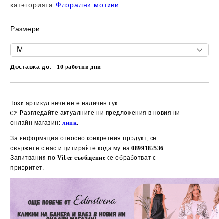
категорията
Флорални мотиви
.
Размери:
Доставка до:
10
работни дни
Добави в желани
Този артикул вече не е наличен тук.
👉 Разгледайте актуалните ни предложения в новия ни
онлайн магазин:
линк
.
За информация относно конкретния продукт, се
свържете с нас и цитирайте кода му на
0899182536
.
Запитвания по
Viber съобщение
се обработват с
приоритет.