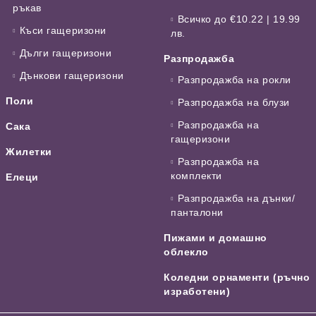
ръкав
Всичко до €10.22 | 19.99
Къси гащеризони
лв.
Дълги гащеризони
Разпродажба
Дънкови гащеризони
Разпродажба на рокли
Поли
Разпродажба на блузи
Разпродажба на
Сака
гащеризони
Жилетки
Разпродажба на
комплекти
Елеци
Разпродажба на дънки/
панталони
Пижами и домашно
облекло
Коледни орнаменти (ръчно
изработени)