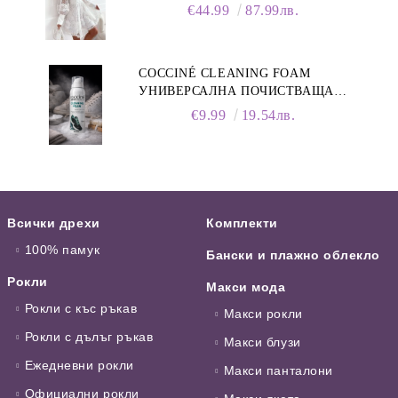
ЯКА
€44.99
87.99лв.
COCCINÉ CLEANING FOAM
УНИВЕРСАЛНА ПОЧИСТВАЩА
ПЯНА ЗА ОБУВКИ, 150 МЛ
€9.99
19.54лв.
Всички дрехи
Комплекти
100% памук
Бански и плажно облекло
Рокли
Макси мода
Рокли с къс ръкав
Макси рокли
Рокли с дълъг ръкав
Макси блузи
Ежедневни рокли
Макси панталони
Официални рокли