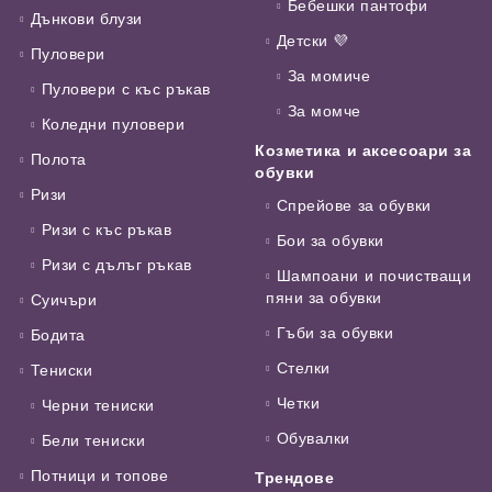
Бебешки пантофи
Дънкови блузи
Детски 💜
Пуловери
За момиче
Пуловери с къс ръкав
За момче
Коледни пуловери
Козметика и аксесоари за
Полота
обувки
Ризи
Спрейове за обувки
Ризи с къс ръкав
Бои за обувки
Ризи с дълъг ръкав
Шампоани и почистващи
пяни за обувки
Суичъри
Гъби за обувки
Бодита
Стелки
Тениски
Четки
Черни тениски
Обувалки
Бели тениски
Потници и топове
Трендове