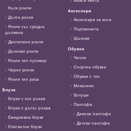
Макси якета
Къси рокли
Аксесоари
Дълги рокли
Аксесоари за коса
Рокли със средна
Портмонета
дължина
Шалове
Дантелени рокли
Обувки
Дънкови рокли
Чехли
Рокли тип пуловер
Спортни обувки
Черни рокли
Обувки с ток
Рокли тип риза
Мокасини
Блузи
Ботуши
Блузи с къс ръкав
Пантофи
Блузи с дълъг ръкав
Дамски пантофи
Ежедневни блузи
Детски пантофи
Елегантни блузи