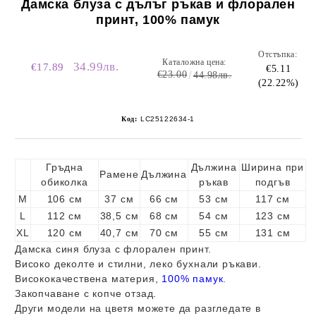
Дамска блуза с дълъг ръкав и флорален
принт, 100% памук
Отстъпка:
Каталожна цена:
34.99лв.
€17.89
€5.11
€23.00
44.98лв.
(22.22%)
Код:
LC25122634-1
Гръдна
Дължина
Ширина при
Рамене
Дължина
обиколка
ръкав
подгъв
M
106 см
37 см
66 см
53 см
117 см
L
112 см
38,5 см
68 см
54 см
123 см
XL
120 см
40,7 см
70 см
55 см
131 см
Дамска синя блуза с флорален принт.
Високо деколте и стилни, леко бухнали ръкави.
Висококачествена материя,
100% памук
.
Закопчаване с копче отзад.
Други модели на цветя можете да разгледате в