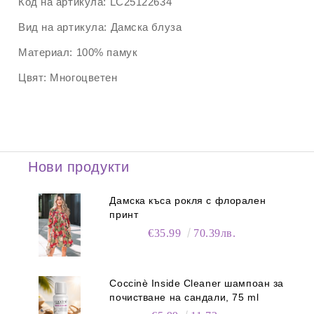
Код на артикула:
LC25122634
Вид на артикула:
Дамска блуза
Материал:
100% памук
Цвят:
Многоцветен
Нови продукти
Дамска къса рокля с флорален
принт
€35.99
70.39лв.
Coccinè Inside Cleaner шампоан за
почистване на сандали, 75 ml