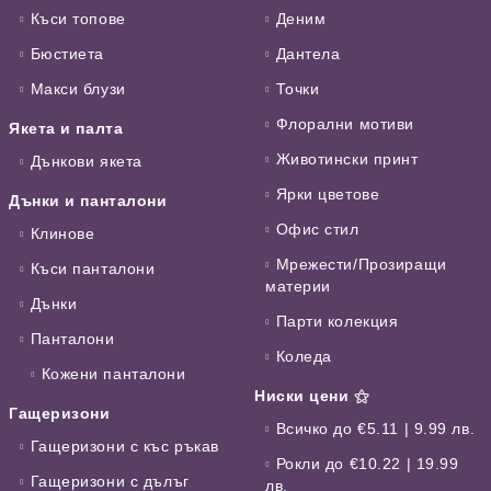
Къси топове
Деним
Бюстиета
Дантела
Макси блузи
Точки
Флорални мотиви
Якета и палта
Животински принт
Дънкови якета
Ярки цветове
Дънки и панталони
Офис стил
Клинове
Мрежести/Прозиращи
Къси панталони
материи
Дънки
Парти колекция
Панталони
Коледа
Кожени панталони
Ниски цени ⚝
Гащеризони
Всичко до €5.11 | 9.99 лв.
Гащеризони с къс ръкав
Рокли до €10.22 | 19.99
Гащеризони с дълъг
лв.