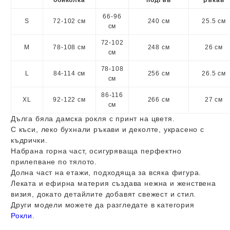
66-96
S
72-102 см
240 см
25.5 см
см
72-102
M
78-108 см
248 см
26 см
см
78-108
L
84-114 см
256 см
26.5 см
см
86-116
XL
92-122 см
266 см
27 см
см
Дълга бяла дамска рокля с принт на цветя.
С къси, леко бухнали ръкави и деколте, украсено с
къдрички.
Набрана горна част, осигуряваща перфектно
прилепване по тялото.
Долна част на етажи, подходяща за всяка фигура.
Леката и ефирна материя създава нежна и женствена
визия, докато детайлите добавят свежест и стил.
Други модели можете да разгледате в категория
Рокли
.