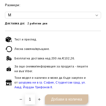
Размери:
Доставка до:
2
работни дни
Тест и преглед.
Добави в желани
Лесна замяна/връщане.
Безплатна доставка над
200 лв./€102,26.
За още снимки/информация за продукта - пишете
ни във Viber.
Този модел е наличен и може да бъде закупен и
от
шоурума ни в гр. София, Студентски град, ул.
Акад. Йордан Трифонов 8
.