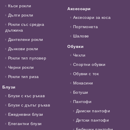
Къси рокли
Аксесоари
Дълги рокли
Аксесоари за коса
Рокли със средна
Портмонета
дължина
Шалове
Дантелени рокли
Обувки
Дънкови рокли
Чехли
Рокли тип пуловер
Спортни обувки
Черни рокли
Обувки с ток
Рокли тип риза
Мокасини
Блузи
Ботуши
Блузи с къс ръкав
Пантофи
Блузи с дълъг ръкав
Дамски пантофи
Ежедневни блузи
Детски пантофи
Елегантни блузи
Бебешки пантофи