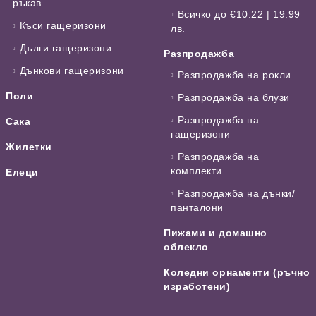
ръкав
Всичко до €10.22 | 19.99
Къси гащеризони
лв.
Дълги гащеризони
Разпродажба
Дънкови гащеризони
Разпродажба на рокли
Поли
Разпродажба на блузи
Разпродажба на
Сака
гащеризони
Жилетки
Разпродажба на
комплекти
Елеци
Разпродажба на дънки/
панталони
Пижами и домашно
облекло
Коледни орнаменти (ръчно
изработени)