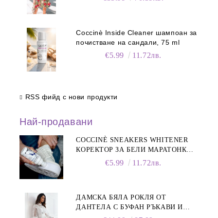
Coccinè Inside Cleaner шампоан за
почистване на сандали, 75 ml
€5.99
11.72лв.
RSS фийд с нови продукти
Най-продавани
COCCINÈ SNEAKERS WHITENER
КОРЕКТОР ЗА БЕЛИ МАРАТОНКИ,
75 ML
€5.99
11.72лв.
ДАМСКА БЯЛА РОКЛЯ ОТ
ДАНТЕЛА С БУФАН РЪКАВИ И
ЯКА