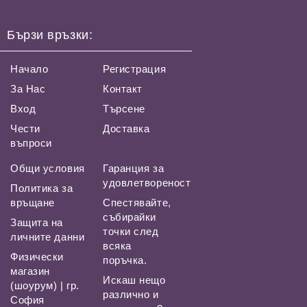
Бързи връзки:
Начало
Регистрация
За Нас
Контакт
Вход
Търсене
Чести
Доставка
въпроси
Общи условия
Гаранция за
удовлетвореност
Политика за
връщане
Спестявайте,
събирайки
Защита на
точки след
личните данни
всяка
Физически
поръчка.
магазин
Искаш нещо
(шоурум) | гр.
различно и
София