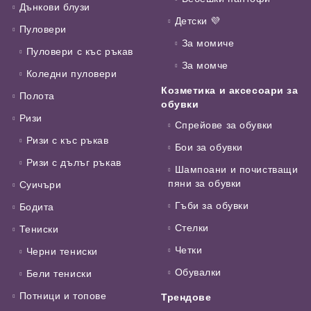
Дънкови блузи
Детски 💜
Пуловери
За момиче
Пуловери с къс ръкав
За момче
Коледни пуловери
Козметика и аксесоари за
Полота
обувки
Ризи
Спрейове за обувки
Ризи с къс ръкав
Бои за обувки
Ризи с дълъг ръкав
Шампоани и почистващи
пяни за обувки
Суичъри
Гъби за обувки
Бодита
Стелки
Тениски
Четки
Черни тениски
Обувалки
Бели тениски
Потници и топове
Трендове