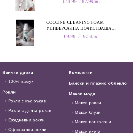
€44.99
87.99лв.
COCCINÉ CLEANING FOAM
УНИВЕРСАЛНА ПОЧИСТВАЩА
ПЯНА ЗА ОБУВКИ, 150 МЛ
€9.99
19.54лв.
Всички дрехи
Комплекти
100% памук
Бански и плажно облекло
Рокли
Макси мода
Рокли с къс ръкав
Макси рокли
Рокли с дълъг ръкав
Макси блузи
Ежедневни рокли
Макси панталони
Официални рокли
Макси якета