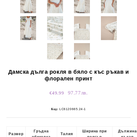
Дамска дълга рокля в бяло с къс ръкав и
флорален принт
97.77лв.
€49.99
Код:
LC6120665.24-1
Гръдна
Ширина при
Дължина
Размер
Талия
обиколка
подгъв
ръкав