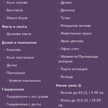
Къси топове
Деним
Бюстиета
Дантела
Макси блузи
Точки
Флорални мотиви
Якета и палта
Животински принт
Дънкови якета
Ярки цветове
Дънки и панталони
Офис стил
Клинове
Мрежести/Прозиращи
Къси панталони
материи
Дънки
Парти колекция
Панталони
Коледа
Кожени панталони
Ниски цени ⚝
Гащеризони
Всичко до €5.11 | 9.99 лв.
Гащеризони с къс ръкав
Рокли до €10.22 | 19.99
Гащеризони с дълъг
лв.