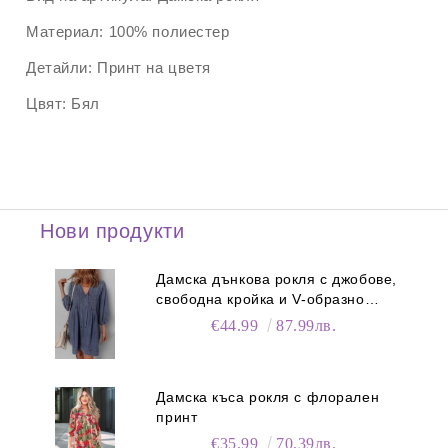
Материал:
100% полиестер
Детайли:
Принт на цветя
Цвят:
Бял
Нови продукти
Дамска дънкова рокля с джобове,
свободна кройка и V-образно
деколте
€44.99
87.99лв.
Дамска къса рокля с флорален
принт
€35.99
70.39лв.