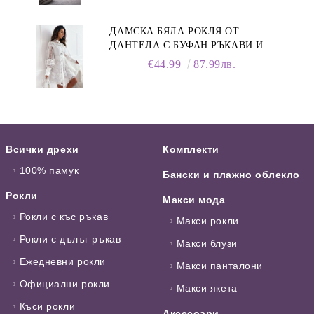
ДАМСКА БЯЛА РОКЛЯ ОТ
ДАНТЕЛА С БУФАН РЪКАВИ И
ЯКА
€44.99
87.99лв.
Всички дрехи
Комплекти
100% памук
Бански и плажно облекло
Рокли
Макси мода
Рокли с къс ръкав
Макси рокли
Рокли с дълъг ръкав
Макси блузи
Ежедневни рокли
Макси панталони
Официални рокли
Макси якета
Къси рокли
Аксесоари