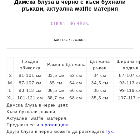
Дамска блуза в черно с къси бухнали
ръкави, актуална waffle материя
36.98лв.
€18.91
Код:
LC25224366-1
Гръдна
Дължина
Ширина п
Рамене
Дължина
обиколка
ръкав
подгъв
S
81-101 см
33,5 см
62 см
34 см
87-107 с
M
87-107 см
35 см
64 см
34,5 см
93-113 с
L
93-113 см
36,5 см
66 см
35 см
99-119 с
XL
101-121 см
38,7 см
68 см
35,5 см
107-117 
Дамска блуза в черен цвят.
Къси бухнали ръкави.
Актуална "
waffle
" материя.
Предлага се и
в розов цвят
.
Други блузи в черно можете да разгледате
тук
.