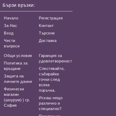
Бързи връзки:
Начало
Регистрация
За Нас
Контакт
Вход
Търсене
Чести
Доставка
въпроси
Общи условия
Гаранция за
удовлетвореност
Политика за
връщане
Спестявайте,
събирайки
Защита на
точки след
личните данни
всяка
Физически
поръчка.
магазин
Искаш нещо
(шоурум) | гр.
различно и
София
специално?