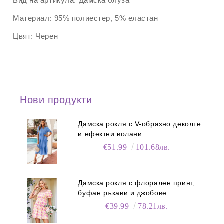
Вид на артикула:
Дамска блуза
Материал:
95% полиестер, 5% еластан
Цвят:
Черен
Нови продукти
Дамска рокля с V-образно деколте
и ефектни волани
€51.99
101.68лв.
Дамска рокля с флорален принт,
буфан ръкави и джобове
€39.99
78.21лв.