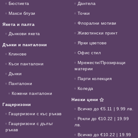
Бюстиета
Дантела
Макси блузи
Точки
Флорални мотиви
Якета и палта
Животински принт
Дънкови якета
Ярки цветове
Дънки и панталони
Офис стил
Клинове
Мрежести/Прозиращи
Къси панталони
материи
Дънки
Парти колекция
Панталони
Коледа
Кожени панталони
Ниски цени ⚝
Гащеризони
Всичко до €5.11 | 9.99 лв.
Гащеризони с къс ръкав
Рокли до €10.22 | 19.99
Гащеризони с дълъг
лв.
ръкав
Всичко до €10.22 | 19.99