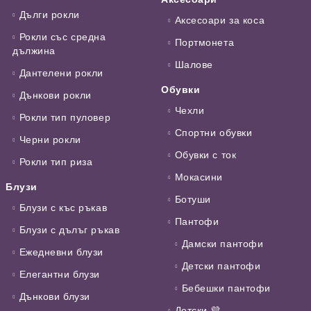
Дълги рокли
Аксесоари за коса
Рокли със средна
Портмонета
дължина
Шалове
Дантелени рокли
Обувки
Дънкови рокли
Чехли
Рокли тип пуловер
Спортни обувки
Черни рокли
Обувки с ток
Рокли тип риза
Мокасини
Блузи
Ботуши
Блузи с къс ръкав
Пантофи
Блузи с дълъг ръкав
Дамски пантофи
Ежедневни блузи
Детски пантофи
Елегантни блузи
Бебешки пантофи
Дънкови блузи
Детски 💜