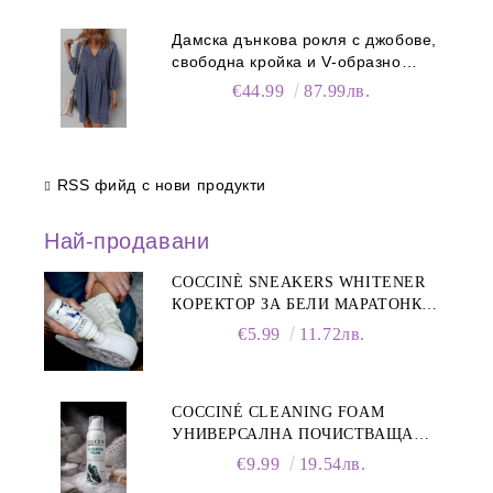
Дамска дънкова рокля с джобове,
свободна кройка и V-образно
деколте
€44.99
87.99лв.
RSS фийд с нови продукти
Най-продавани
COCCINÈ SNEAKERS WHITENER
КОРЕКТОР ЗА БЕЛИ МАРАТОНКИ,
75 ML
€5.99
11.72лв.
COCCINÉ CLEANING FOAM
УНИВЕРСАЛНА ПОЧИСТВАЩА
ПЯНА ЗА ОБУВКИ, 150 МЛ
€9.99
19.54лв.