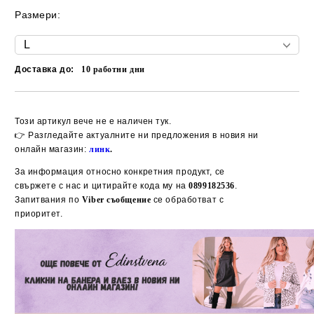
Размери:
Доставка до:
10
работни дни
Добави в желани
Този артикул вече не е наличен тук.
👉 Разгледайте актуалните ни предложения в новия ни
онлайн магазин:
линк
.
За информация относно конкретния продукт, се
свържете с нас и цитирайте кода му на
0899182536
.
Запитвания по
Viber съобщение
се обработват с
приоритет.