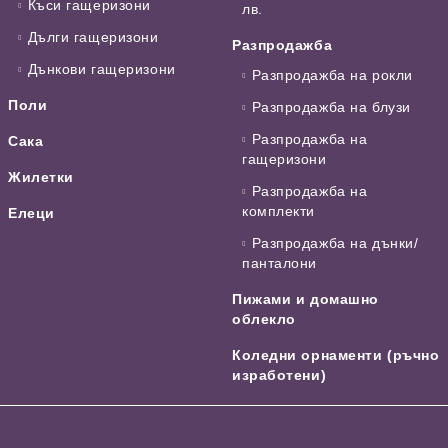
Къси гащеризони
лв.
Дълги гащеризони
Разпродажба
Дънкови гащеризони
Разпродажба на рокли
Поли
Разпродажба на блузи
Разпродажба на
Сака
гащеризони
Жилетки
Разпродажба на
комплекти
Елеци
Разпродажба на дънки/
панталони
Пижами и домашно
облекло
Коледни орнаменти (ръчно
изработени)