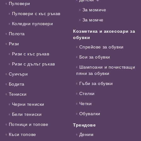
Пуловери
За момиче
Пуловери с къс ръкав
За момче
Коледни пуловери
Козметика и аксесоари за
Полота
обувки
Ризи
Спрейове за обувки
Ризи с къс ръкав
Бои за обувки
Ризи с дълъг ръкав
Шампоани и почистващи
пяни за обувки
Суичъри
Гъби за обувки
Бодита
Стелки
Тениски
Четки
Черни тениски
Обувалки
Бели тениски
Потници и топове
Трендове
Къси топове
Деним