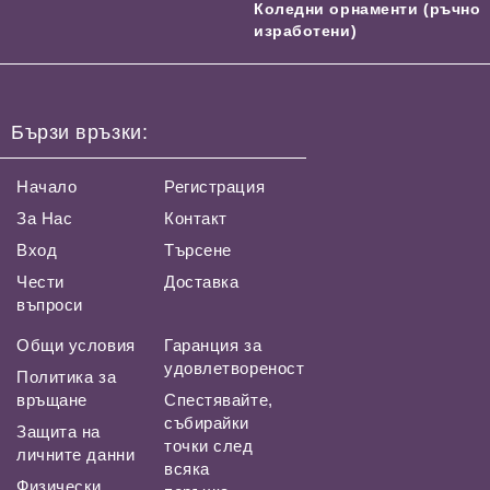
Коледни орнаменти (ръчно
изработени)
Бързи връзки:
Начало
Регистрация
За Нас
Контакт
Вход
Търсене
Чести
Доставка
въпроси
Общи условия
Гаранция за
удовлетвореност
Политика за
връщане
Спестявайте,
събирайки
Защита на
точки след
личните данни
всяка
Физически