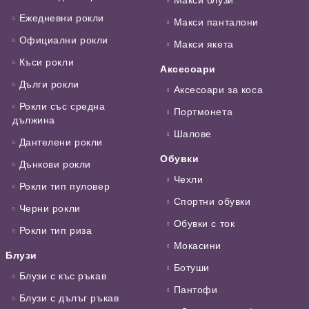
Ежедневни рокли
Макси панталони
Официални рокли
Макси якета
Къси рокли
Аксесоари
Дълги рокли
Аксесоари за коса
Рокли със средна
Портмонета
дължина
Шалове
Дантелени рокли
Обувки
Дънкови рокли
Чехли
Рокли тип пуловер
Спортни обувки
Черни рокли
Обувки с ток
Рокли тип риза
Мокасини
Блузи
Ботуши
Блузи с къс ръкав
Пантофи
Блузи с дълъг ръкав