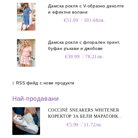
Дамска рокля с V-образно деколте
и ефектни волани
€51.99
101.68лв.
Дамска рокля с флорален принт,
буфан ръкави и джобове
€39.99
78.21лв.
RSS фийд с нови продукти
Най-продавани
COCCINÈ SNEAKERS WHITENER
КОРЕКТОР ЗА БЕЛИ МАРАТОНКИ,
75 ML
€5.99
11.72лв.