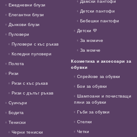
Дамски пантофи
Ежедневни блузи
Детски пантофи
Елегантни блузи
Бебешки пантофи
Дънкови блузи
Детски 💜
Пуловери
За момиче
Пуловери с къс ръкав
За момче
Коледни пуловери
Козметика и аксесоари за
Полота
обувки
Ризи
Спрейове за обувки
Ризи с къс ръкав
Бои за обувки
Ризи с дълъг ръкав
Шампоани и почистващи
пяни за обувки
Суичъри
Гъби за обувки
Бодита
Стелки
Тениски
Четки
Черни тениски