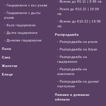
Всичко до €5.11 | 9.99 лв.
Гащеризони с къс ръкав
Рокли до €10.22 | 19.99
Гащеризони с дълъг
лв.
ръкав
Всичко до €10.22 | 19.99
Къси гащеризони
лв.
Дълги гащеризони
Разпродажба
Дънкови гащеризони
Разпродажба на рокли
Поли
Разпродажба на блузи
Разпродажба на
Сака
гащеризони
Жилетки
Разпродажба на
комплекти
Елеци
Разпродажба на дънки/
панталони
Пижами и домашно
облекло