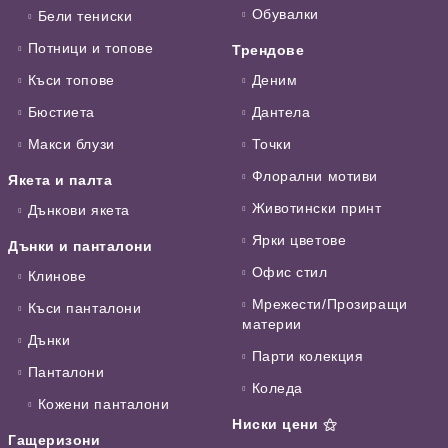
Обувалки
Бели тениски
Потници и топове
Трендове
Къси топове
Деним
Бюстиета
Дантела
Макси блузи
Точки
Флорални мотиви
Якета и палта
Животински принт
Дънкови якета
Ярки цветове
Дънки и панталони
Офис стил
Клинове
Мрежести/Прозиращи
Къси панталони
материи
Дънки
Парти колекция
Панталони
Коледа
Кожени панталони
Ниски цени ⚝
Гащеризони