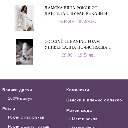
ДАМСКА БЯЛА РОКЛЯ ОТ
ДАНТЕЛА С БУФАН РЪКАВИ И
ЯКА
€44.99
87.99лв.
COCCINÉ CLEANING FOAM
УНИВЕРСАЛНА ПОЧИСТВАЩА
ПЯНА ЗА ОБУВКИ, 150 МЛ
€9.99
19.54лв.
Всички дрехи
Комплекти
100% памук
Бански и плажно облекло
Рокли
Макси мода
Рокли с къс ръкав
Макси рокли
Рокли с дълъг ръкав
Макси блузи