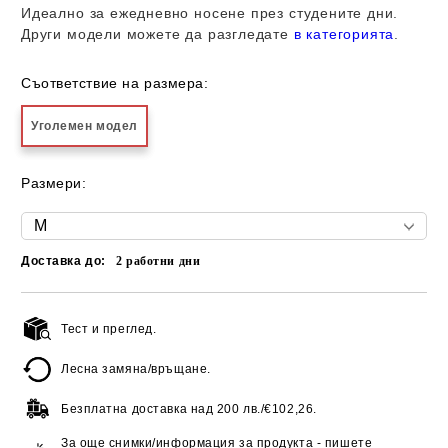
Идеално за ежедневно носене през студените дни.
Други модели можете да разгледате
в категорията
.
Съответствие на размера:
Уголемен модел
Размери:
Доставка до:
2
работни дни
Тест и преглед.
Добави в желани
Лесна замяна/връщане.
Безплатна доставка над
200 лв./€102,26.
За още снимки/информация за продукта - пишете