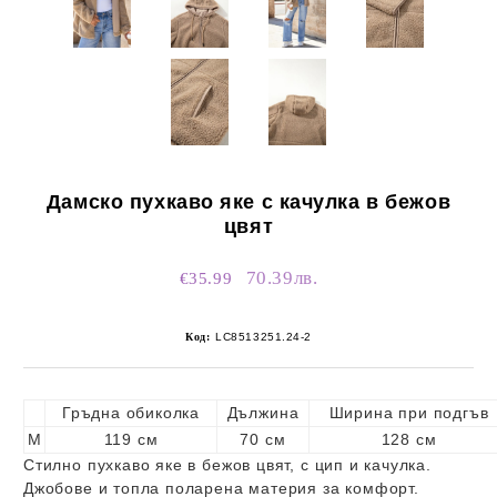
Дамско пухкаво яке с качулка в бежов
цвят
70.39лв.
€35.99
Код:
LC8513251.24-2
Гръдна обиколка
Дължина
Ширина при подгъв
M
119 см
70 см
128 см
Стилно пухкаво яке в бежов цвят, с цип и качулка.
Джобове и топла поларена материя за комфорт.