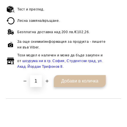
Тест и преглед.
Добави в желани
Лесна замяна/връщане.
Безплатна доставка над
200 лв./€102,26.
За още снимки/информация за продукта - пишете
ни във Viber.
Този модел е наличен и може да бъде закупен и
от
шоурума ни в гр. София, Студентски град, ул.
Акад. Йордан Трифонов 8
.