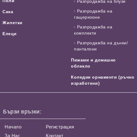
Поли
Разпродажба на блузи
Разпродажба на
Сака
гащеризони
Жилетки
Разпродажба на
комплекти
Елеци
Разпродажба на дънки/
панталони
Пижами и домашно
облекло
Коледни орнаменти (ръчно
изработени)
Бързи връзки:
Начало
Регистрация
За Нас
Контакт