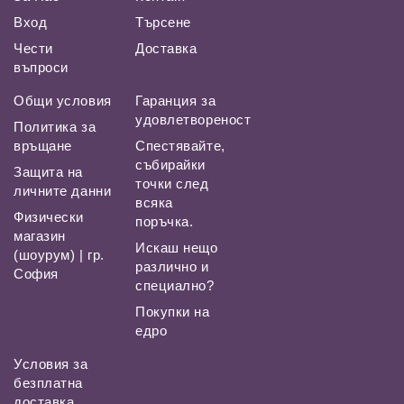
Вход
Търсене
Чести
Доставка
въпроси
Общи условия
Гаранция за
удовлетвореност
Политика за
връщане
Спестявайте,
събирайки
Защита на
точки след
личните данни
всяка
Физически
поръчка.
магазин
Искаш нещо
(шоурум) | гр.
различно и
София
специално?
Покупки на
едро
Условия за
безплатна
доставка