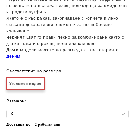
по-женствена и свежа визия, подходяща за ежедневни
и градски аутфити.
Якето е с къс ръкав, закопчаване с копчета и леко
скъсани декоративни елементи за по-небрежно
излъчване.
Черният цвят го прави лесно за комбиниране както с
дънки, така и с рокли, поли или клинове.
Други модели можете да разгледате в категорията
Деним
.
Съответствие на размера:
Уголемен модел
Размери:
Доставка до:
2
работни дни