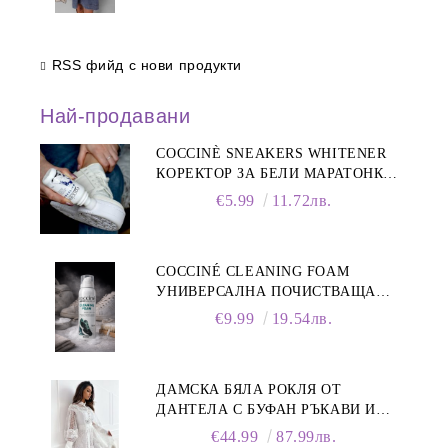
RSS фийд с нови продукти
Най-продавани
COCCINÈ SNEAKERS WHITENER
КОРЕКТОР ЗА БЕЛИ МАРАТОНКИ,
75 ML
€5.99
11.72лв.
COCCINÉ CLEANING FOAM
УНИВЕРСАЛНА ПОЧИСТВАЩА
ПЯНА ЗА ОБУВКИ, 150 МЛ
€9.99
19.54лв.
ДАМСКА БЯЛА РОКЛЯ ОТ
ДАНТЕЛА С БУФАН РЪКАВИ И
ЯКА
€44.99
87.99лв.