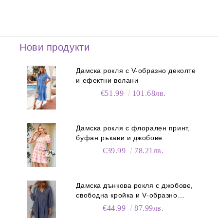
Нови продукти
Дамска рокля с V-образно деколте
и ефектни волани
€51.99
101.68лв.
Дамска рокля с флорален принт,
буфан ръкави и джобове
€39.99
78.21лв.
Дамска дънкова рокля с джобове,
свободна кройка и V-образно
деколте
€44.99
87.99лв.