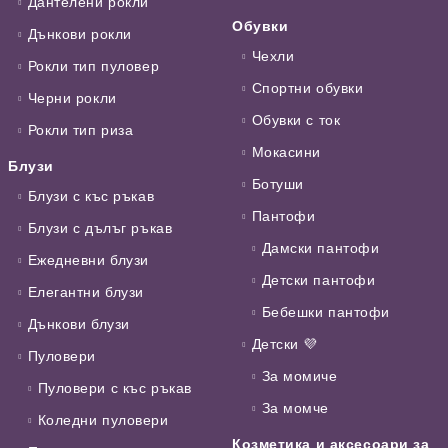
Дантелени рокли
Обувки
Дънкови рокли
Чехли
Рокли тип пуловер
Спортни обувки
Черни рокли
Обувки с ток
Рокли тип риза
Мокасини
Блузи
Ботуши
Блузи с къс ръкав
Пантофи
Блузи с дълъг ръкав
Дамски пантофи
Ежедневни блузи
Детски пантофи
Елегантни блузи
Бебешки пантофи
Дънкови блузи
Детски 💜
Пуловери
За момиче
Пуловери с къс ръкав
За момче
Коледни пуловери
Козметика и аксесоари за