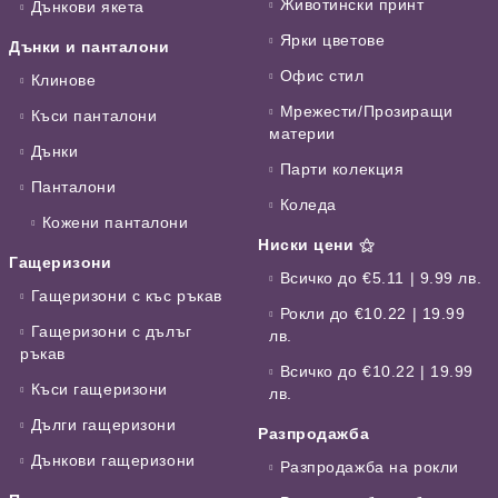
Животински принт
Дънкови якета
Ярки цветове
Дънки и панталони
Офис стил
Клинове
Мрежести/Прозиращи
Къси панталони
материи
Дънки
Парти колекция
Панталони
Коледа
Кожени панталони
Ниски цени ⚝
Гащеризони
Всичко до €5.11 | 9.99 лв.
Гащеризони с къс ръкав
Рокли до €10.22 | 19.99
Гащеризони с дълъг
лв.
ръкав
Всичко до €10.22 | 19.99
Къси гащеризони
лв.
Дълги гащеризони
Разпродажба
Дънкови гащеризони
Разпродажба на рокли