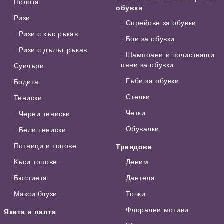
Полота
обувки
Ризи
Спрейове за обувки
Ризи с къс ръкав
Бои за обувки
Ризи с дълъг ръкав
Шампоани и почистващи
пяни за обувки
Суичъри
Гъби за обувки
Бодита
Стелки
Тениски
Четки
Черни тениски
Обувалки
Бели тениски
Потници и топове
Трендове
Къси топове
Деним
Бюстиета
Дантела
Макси блузи
Точки
Флорални мотиви
Якета и палта