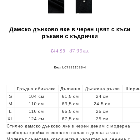
Дамско дънково яке в черен цвят с къси
ръкави с къдрички
87.99лв.
€44.99
Код:
LC7821152B-4
Гръдна обиколка
Дължина
Дължина ръкав
Ширин
S
104 см
61,5 см
24 см
M
110 см
63,5 см
24,5 см
L
116 см
65,5 см
25 см
XL
124 см
67,5 см
25 см
Стилно дамско дънково яке в черен деним с модерна
свободна кройка и ефектен волан в долната част.
Моделът съчетава класическия характер на денима с