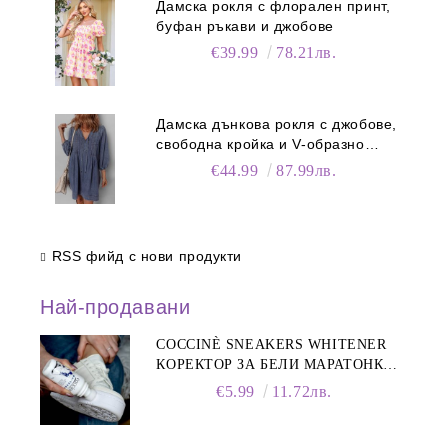
Дамска рокля с флорален принт,
буфан ръкави и джобове
€39.99
78.21лв.
Дамска дънкова рокля с джобове,
свободна кройка и V-образно
деколте
€44.99
87.99лв.
RSS фийд с нови продукти
Най-продавани
COCCINÈ SNEAKERS WHITENER
КОРЕКТОР ЗА БЕЛИ МАРАТОНКИ,
75 ML
€5.99
11.72лв.