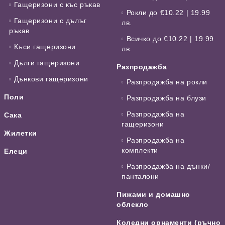
Гащеризони с къс ръкав
Рокли до €10.22 | 19.99
Гащеризони с дълъг
лв.
ръкав
Всичко до €10.22 | 19.99
Къси гащеризони
лв.
Дълги гащеризони
Разпродажба
Дънкови гащеризони
Разпродажба на рокли
Поли
Разпродажба на блузи
Разпродажба на
Сака
гащеризони
Жилетки
Разпродажба на
комплекти
Елеци
Разпродажба на дънки/
панталони
Пижами и домашно
облекло
Коледни орнаменти (ръчно