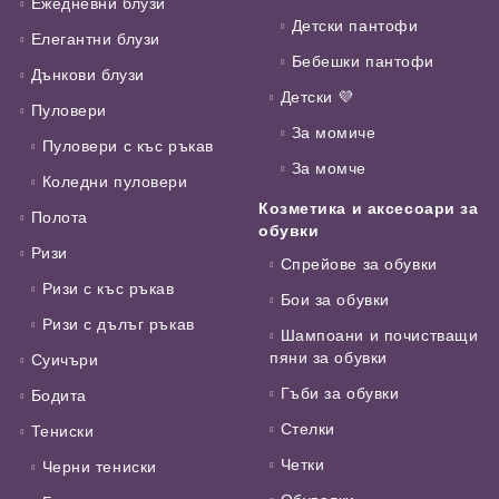
Ежедневни блузи
Детски пантофи
Елегантни блузи
Бебешки пантофи
Дънкови блузи
Детски 💜
Пуловери
За момиче
Пуловери с къс ръкав
За момче
Коледни пуловери
Козметика и аксесоари за
Полота
обувки
Ризи
Спрейове за обувки
Ризи с къс ръкав
Бои за обувки
Ризи с дълъг ръкав
Шампоани и почистващи
пяни за обувки
Суичъри
Гъби за обувки
Бодита
Стелки
Тениски
Четки
Черни тениски