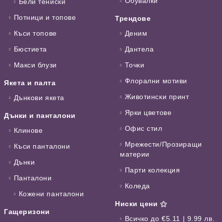
Обувалки
Бели тениски
Потници и топове
Трендове
Къси топове
Деним
Бюстиета
Дантела
Макси блузи
Точки
Флорални мотиви
Якета и палта
Животински принт
Дънкови якета
Ярки цветове
Дънки и панталони
Офис стил
Клинове
Мрежести/Прозиращи
Къси панталони
материи
Дънки
Парти колекция
Панталони
Коледа
Кожени панталони
Ниски цени ⚝
Гащеризони
Всичко до €5.11 | 9.99 лв.