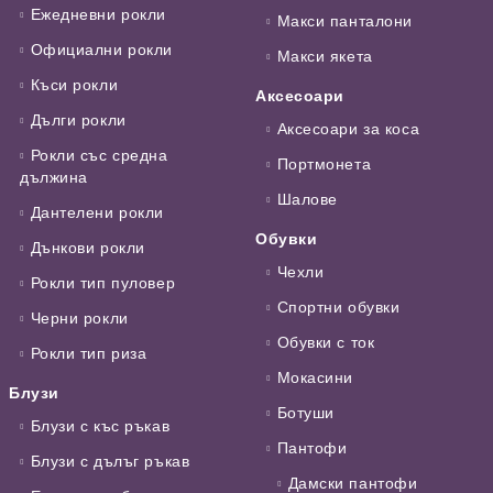
Ежедневни рокли
Макси панталони
Официални рокли
Макси якета
Къси рокли
Аксесоари
Дълги рокли
Аксесоари за коса
Рокли със средна
Портмонета
дължина
Шалове
Дантелени рокли
Обувки
Дънкови рокли
Чехли
Рокли тип пуловер
Спортни обувки
Черни рокли
Обувки с ток
Рокли тип риза
Мокасини
Блузи
Ботуши
Блузи с къс ръкав
Пантофи
Блузи с дълъг ръкав
Дамски пантофи