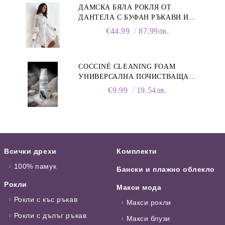
ДАМСКА БЯЛА РОКЛЯ ОТ
ДАНТЕЛА С БУФАН РЪКАВИ И
ЯКА
€44.99
87.99лв.
COCCINÉ CLEANING FOAM
УНИВЕРСАЛНА ПОЧИСТВАЩА
ПЯНА ЗА ОБУВКИ, 150 МЛ
€9.99
19.54лв.
Всички дрехи
Комплекти
100% памук
Бански и плажно облекло
Рокли
Макси мода
Рокли с къс ръкав
Макси рокли
Рокли с дълъг ръкав
Макси блузи