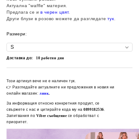
Актуална "
waffle
" материя.
Предлага се и
в черен цвят
.
Други блузи в розово можете да разгледате
тук
.
Размери:
Доставка до:
10
работни дни
Добави в желани
Този артикул вече не е наличен тук.
👉 Разгледайте актуалните ни предложения в новия ни
онлайн магазин:
линк
.
За информация относно конкретния продукт, се
свържете с нас и цитирайте кода му на
0899182536
.
Запитвания по
Viber съобщение
се обработват с
приоритет.