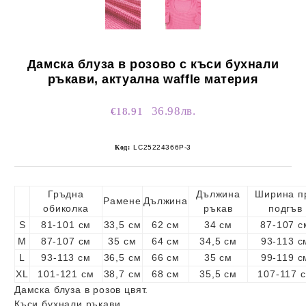
Дамска блуза в розово с къси бухнали
ръкави, актуална waffle материя
36.98лв.
€18.91
Код:
LC25224366P-3
Гръдна
Дължина
Ширина п
Рамене
Дължина
обиколка
ръкав
подгъв
S
81-101 см
33,5 см
62 см
34 см
87-107 с
M
87-107 см
35 см
64 см
34,5 см
93-113 с
L
93-113 см
36,5 см
66 см
35 см
99-119 с
XL
101-121 см
38,7 см
68 см
35,5 см
107-117 
Дамска блуза в розов цвят.
Къси бухнали ръкави.