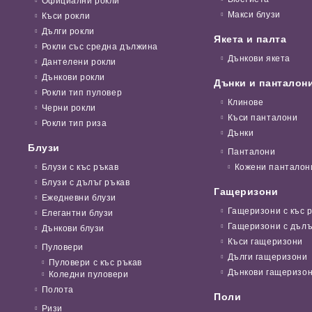
Официални рокли
Макси блузи
Къси рокли
Дълги рокли
Якета и палта
Рокли със средна дължина
Дънкови якета
Дантелени рокли
Дънкови рокли
Дънки и панталон
Рокли тип пуловер
Клинове
Черни рокли
Къси панталони
Рокли тип риза
Дънки
Блузи
Панталони
Блузи с къс ръкав
Кожени панталон
Блузи с дълъг ръкав
Гащеризони
Ежедневни блузи
Гащеризони с къс 
Елегантни блузи
Гащеризони с дълъ
Дънкови блузи
Къси гащеризони
Пуловери
Дълги гащеризони
Пуловери с къс ръкав
Дънкови гащеризо
Коледни пуловери
Полота
Поли
Ризи