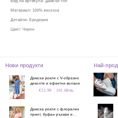
Вид на артикула:
Дамски топ
Материал:
100% вискоза
Детайли:
Бродерия
Цвят:
Черен
Нови продукти
Най-про
Дамска рокля с V-образно
деколте и ефектни волани
€51.99
101.68лв.
Дамска рокля с флорален
принт, буфан ръкави и