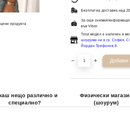
Безплатна доставка над
20
За още снимки/информация
цени продукта
във Viber.
Този модел е наличен и мо
шоурума ни в гр. София, Ст
Йордан Трифонов 8
.
каш нещо различно и
Физически магази
специално?
(шоурум)