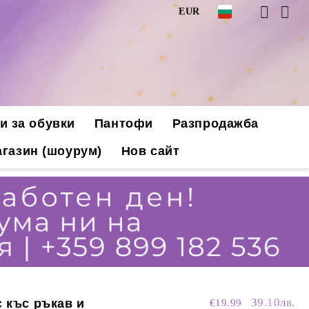
EUR
и за обувки
Пантофи
Разпродажба
газин (шоурум)
Нов сайт
39.10лв.
с къс ръкав и
€19.99