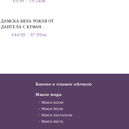
€9.99
19.54лв.
ОБУВКИ, 150 МЛ
ДАМСКА БЯЛА РОКЛЯ ОТ
ДАНТЕЛА С БУФАН
РЪКАВИ И ЯКА
€44.99
87.99лв.
Бански и плажно облекло
Макси мода
Макси рокли
Макси блузи
Макси панталони
Макси якета