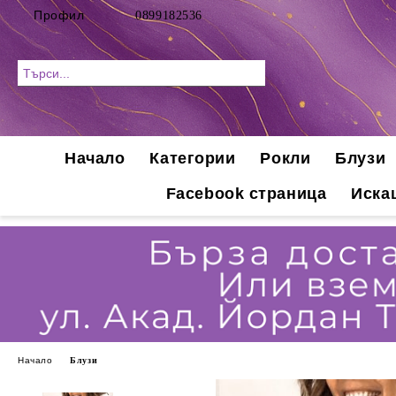
Профил
0899182536
Начало
Категории
Рокли
Блузи
Facebook страница
Иска
Начало
Блузи