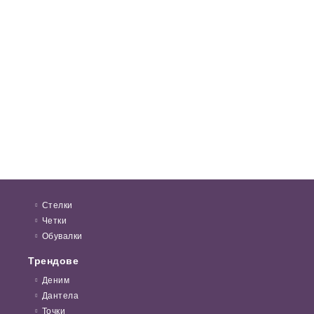
Стелки
Четки
Обувалки
Трендове
Деним
Дантела
Точки