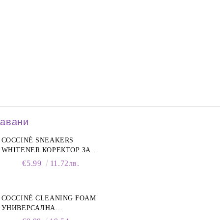
давани
COCCINÈ SNEAKERS
WHITENER КОРЕКТОР ЗА
БЕЛИ МАРАТОНКИ, 75 ML
€5.99
11.72лв.
COCCINÉ CLEANING FOAM
УНИВЕРСАЛНА
ПОЧИСТВАЩА ПЯНА ЗА