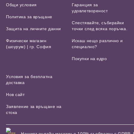
Общи условия
Гаранция за
удовлетвореност
Политика за връщане
Спестявайте, събирайки
Защита на личните данни
точки след всяка поръчка.
Физически магазин
Искаш нещо различно и
(шоурум) | гр. София
специално?
Покупки на едро
Условия за безплатна
доставка
Нов сайт
Заявление за връщане на
стока
Нашият онлайн магазин е 100% съобразен с GDPR.
GDPR