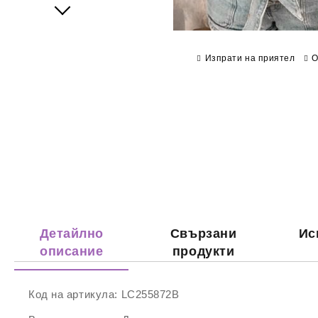
Next
Изпрати на приятел
О
Детайлно
Свързани
Ис
описание
продукти
Код на артикула:
LC255872B