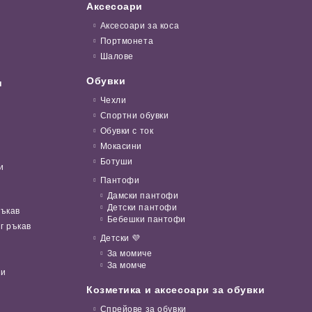
Аксесоари
Аксесоари за коса
Портмонета
Шалове
Обувки
и
Чехли
Спортни обувки
Обувки с ток
Мокасини
Ботуши
и
Пантофи
Дамски пантофи
Детски пантофи
ръкав
Бебешки пантофи
г ръкав
Детски 💜
За момиче
За момче
ни
Козметика и аксесоари за обувки
Спрейове за обувки