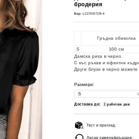
бродерия
Код:
LC255872B-4
Гръдна обиколка
S
100 см
Дамска риза в черно.
С къс ръкав и ефектни къдр
Други блузи в черно можете
Размери:
Доставка до:
2
работни дни
Тест и преглед.
Лесна замяна/връщане.