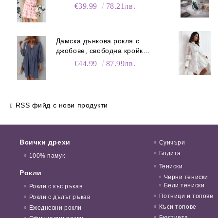
джобове
€39.99
78.21лв.
Дамска дънкова рокля с
джобове, свободна кройка и
V-образно деколте
€44.99
87.99лв.
RSS фийд с нови продукти
Всички дрехи
Суичъри
Бодита
100% памук
Тениски
Рокли
Черни тениски
Бели тениски
Рокли с къс ръкав
Потници и топове
Рокли с дълъг ръкав
Къси топове
Ежедневни рокли
Бюстиета