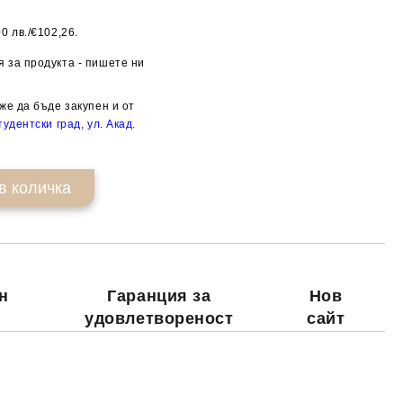
0 лв./€102,26.
Добави в желани
 за продукта - пишете ни
же да бъде закупен и от
удентски град, ул. Акад.
н
Гаранция за
Нов
удовлетвореност
сайт