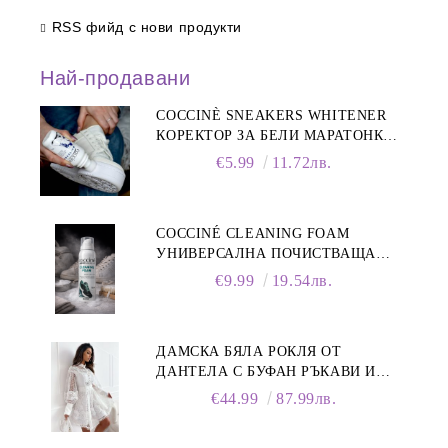
RSS фийд с нови продукти
Най-продавани
COCCINÈ SNEAKERS WHITENER
КОРЕКТОР ЗА БЕЛИ МАРАТОНКИ,
75 ML
€5.99
11.72лв.
COCCINÉ CLEANING FOAM
УНИВЕРСАЛНА ПОЧИСТВАЩА
ПЯНА ЗА ОБУВКИ, 150 МЛ
€9.99
19.54лв.
ДАМСКА БЯЛА РОКЛЯ ОТ
ДАНТЕЛА С БУФАН РЪКАВИ И
ЯКА
€44.99
87.99лв.