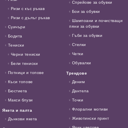
Спрейове за обувки
Ризи с къс ръкав
Бои за обувки
Ризи с дълъг ръкав
Шампоани и почистващи
пяни за обувки
Суичъри
Гъби за обувки
Бодита
Стелки
Тениски
Четки
Черни тениски
Обувалки
Бели тениски
Потници и топове
Трендове
Къси топове
Деним
Бюстиета
Дантела
Макси блузи
Точки
Флорални мотиви
Якета и палта
Животински принт
Дънкови якета
Ярки цветове