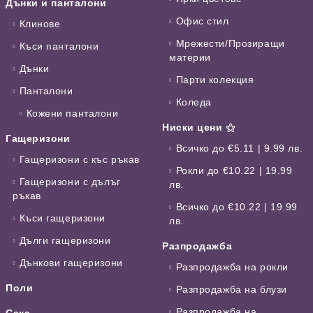
Дънки и панталони
Офис стил
Клинове
Мрежести/Прозиращи
Къси панталони
материи
Дънки
Парти колекция
Панталони
Коледа
Кожени панталони
Ниски цени ⚝
Гащеризони
Всичко до €5.11 | 9.99 лв.
Гащеризони с къс ръкав
Рокли до €10.22 | 19.99
Гащеризони с дълъг
лв.
ръкав
Всичко до €10.22 | 19.99
Къси гащеризони
лв.
Дълги гащеризони
Разпродажба
Дънкови гащеризони
Разпродажба на рокли
Поли
Разпродажба на блузи
Разпродажба на
Сака