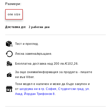
Размери:
one size
Доставка до:
2
работни дни
Тест и преглед.
Добави в желани
Лесна замяна/връщане.
Безплатна доставка над
200 лв./€102,26.
За още снимки/информация за продукта - пишете
ни във Viber.
Този модел е наличен и може да бъде закупен и
от
шоурума ни в гр. София, Студентски град, ул.
Акад. Йордан Трифонов 8
.