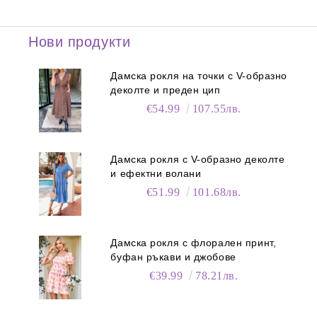
Нови продукти
Дамска рокля на точки с V-образно
деколте и преден цип
€54.99
107.55лв.
Дамска рокля с V-образно деколте
и ефектни волани
€51.99
101.68лв.
Дамска рокля с флорален принт,
буфан ръкави и джобове
€39.99
78.21лв.