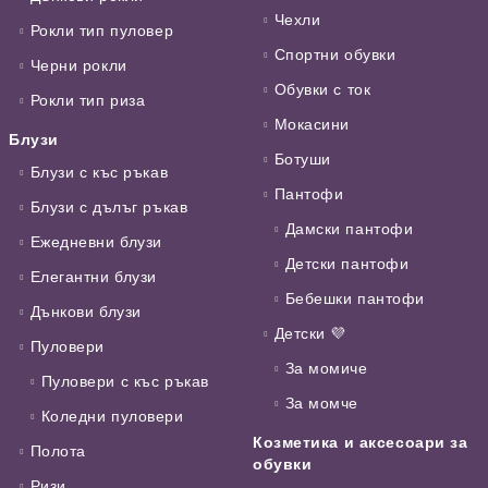
Чехли
Рокли тип пуловер
Спортни обувки
Черни рокли
Обувки с ток
Рокли тип риза
Мокасини
Блузи
Ботуши
Блузи с къс ръкав
Пантофи
Блузи с дълъг ръкав
Дамски пантофи
Ежедневни блузи
Детски пантофи
Елегантни блузи
Бебешки пантофи
Дънкови блузи
Детски 💜
Пуловери
За момиче
Пуловери с къс ръкав
За момче
Коледни пуловери
Козметика и аксесоари за
Полота
обувки
Ризи