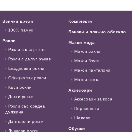
Всички дрехи
Комплекти
100% памук
Бански и плажно облекло
Рокли
Макси мода
Рокли с къс ръкав
Макси рокли
Рокли с дълъг ръкав
Макси блузи
Ежедневни рокли
Макси панталони
Официални рокли
Макси якета
Къси рокли
Аксесоари
Дълги рокли
Аксесоари за коса
Рокли със средна
Портмонета
дължина
Шалове
Дантелени рокли
Обувки
Дънкови рокли