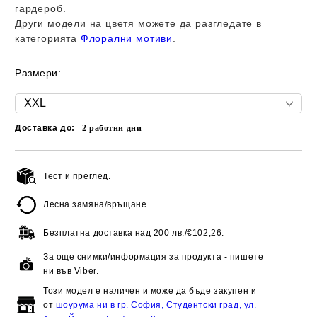
гардероб.
Други модели на цветя можете да разгледате в
категорията
Флорални мотиви
.
Размери:
Доставка до:
2
работни дни
Тест и преглед.
Добави в желани
Лесна замяна/връщане.
Безплатна доставка над
200 лв./€102,26.
За още снимки/информация за продукта - пишете
ни във Viber.
Този модел е наличен и може да бъде закупен и
от
шоурума ни в гр. София, Студентски град, ул.