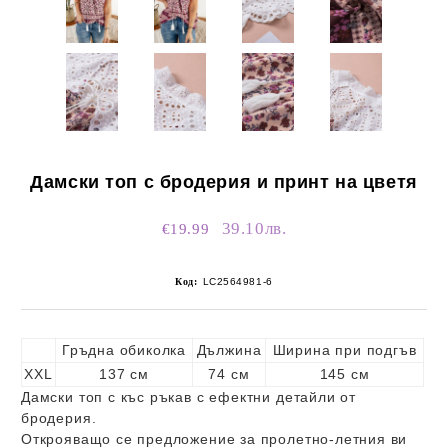
Дамски топ с бродерия и принт на цветя
39.10лв.
€19.99
Код:
LC2564981-6
Гръдна обиколка
Дължина
Ширина при подгъв
XXL
137 см
74 см
145 см
Дамски топ с къс ръкав с ефектни детайли от
бродерия.
Открояващо се предложение за пролетно-летния ви