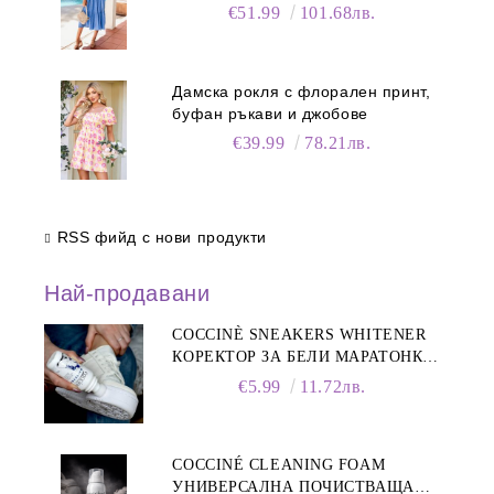
€51.99
101.68лв.
Дамска рокля с флорален принт,
буфан ръкави и джобове
€39.99
78.21лв.
RSS фийд с нови продукти
Най-продавани
COCCINÈ SNEAKERS WHITENER
КОРЕКТОР ЗА БЕЛИ МАРАТОНКИ,
75 ML
€5.99
11.72лв.
COCCINÉ CLEANING FOAM
УНИВЕРСАЛНА ПОЧИСТВАЩА