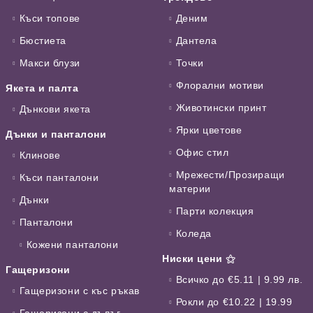
Къси топове
Деним
Бюстиета
Дантела
Макси блузи
Точки
Флорални мотиви
Якета и палта
Животински принт
Дънкови якета
Ярки цветове
Дънки и панталони
Офис стил
Клинове
Мрежести/Прозиращи
Къси панталони
материи
Дънки
Парти колекция
Панталони
Коледа
Кожени панталони
Ниски цени ⚝
Гащеризони
Всичко до €5.11 | 9.99 лв.
Гащеризони с къс ръкав
Рокли до €10.22 | 19.99
Гащеризони с дълъг