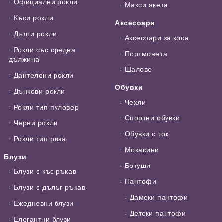
Официални рокли
Макси якета
Къси рокли
Аксесоари
Дълги рокли
Аксесоари за коса
Рокли със средна
Портмонета
дължина
Шалове
Дантелени рокли
Обувки
Дънкови рокли
Чехли
Рокли тип пуловер
Спортни обувки
Черни рокли
Обувки с ток
Рокли тип риза
Мокасини
Блузи
Ботуши
Блузи с къс ръкав
Пантофи
Блузи с дълъг ръкав
Дамски пантофи
Ежедневни блузи
Детски пантофи
Елегантни блузи