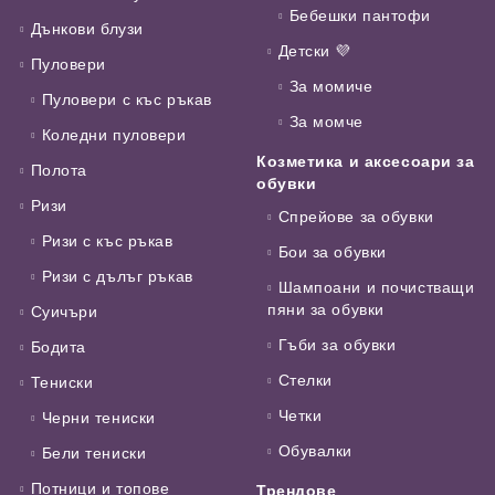
Бебешки пантофи
Дънкови блузи
Детски 💜
Пуловери
За момиче
Пуловери с къс ръкав
За момче
Коледни пуловери
Козметика и аксесоари за
Полота
обувки
Ризи
Спрейове за обувки
Ризи с къс ръкав
Бои за обувки
Ризи с дълъг ръкав
Шампоани и почистващи
пяни за обувки
Суичъри
Гъби за обувки
Бодита
Стелки
Тениски
Четки
Черни тениски
Обувалки
Бели тениски
Потници и топове
Трендове