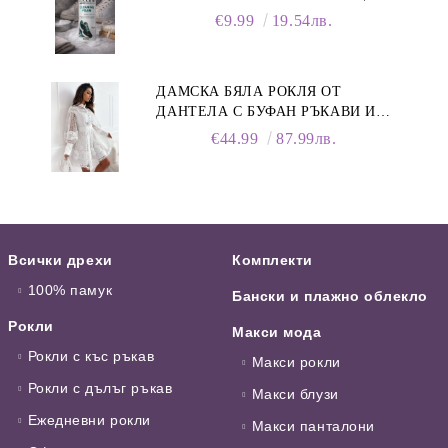
ПЯНА ЗА ОБУВКИ, 150 МЛ
€9.99
19.54лв.
ДАМСКА БЯЛА РОКЛЯ ОТ
ДАНТЕЛА С БУФАН РЪКАВИ И
ЯКА
€44.99
87.99лв.
Всички дрехи
Комплекти
100% памук
Бански и плажно облекло
Рокли
Макси мода
Рокли с къс ръкав
Макси рокли
Рокли с дълъг ръкав
Макси блузи
Ежедневни рокли
Макси панталони