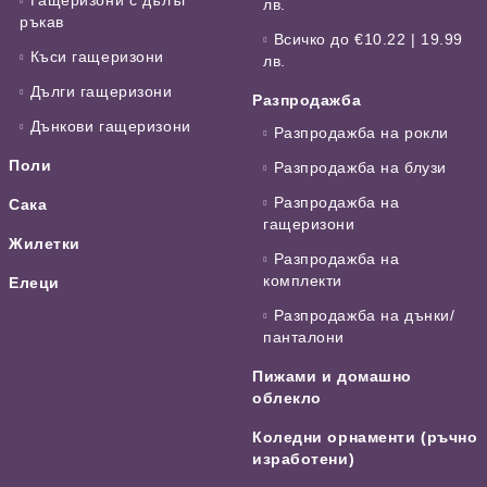
лв.
ръкав
Всичко до €10.22 | 19.99
Къси гащеризони
лв.
Дълги гащеризони
Разпродажба
Дънкови гащеризони
Разпродажба на рокли
Поли
Разпродажба на блузи
Разпродажба на
Сака
гащеризони
Жилетки
Разпродажба на
комплекти
Елеци
Разпродажба на дънки/
панталони
Пижами и домашно
облекло
Коледни орнаменти (ръчно
изработени)