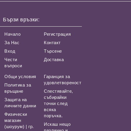
Бързи връзки:
Начало
Регистрация
За Нас
Контакт
Вход
Търсене
Чести
Доставка
въпроси
Общи условия
Гаранция за
удовлетвореност
Политика за
връщане
Спестявайте,
събирайки
Защита на
точки след
личните данни
всяка
Физически
поръчка.
магазин
Искаш нещо
(шоурум) | гр.
различно и